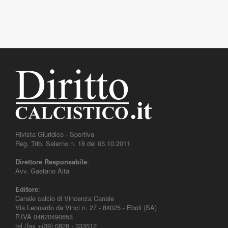
Rivista Giuridico - Sportiva
Reg. Trib. Salerno n. 18 del 05.10.2011
Direttore Responsabile
:
Avv. Gaetano Aita
Editore
:
Canale calcio di Vincenza Canale
Via Leonardo da Vinci n. 27 - 84025 - Eboli (SA)
P.IVA 04620490658
tel./fax +(39) 0828 - 333512