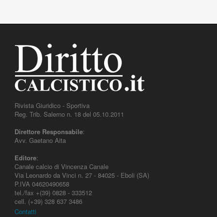
Rivista Giuridico - Sportiva
Reg. Trib. Salerno n. 18 del 05.10.2011
Direttore Responsabile
:
Avv. Gaetano Aita
Editore
:
Canale calcio di Vincenza Canale
Via Leonardo da Vinci n. 27 - 84025 - Eboli (SA)
P.IVA 04620490658
tel./fax +(39) 0828 - 333512
cell. (+39) 328 637 3486
Contatti