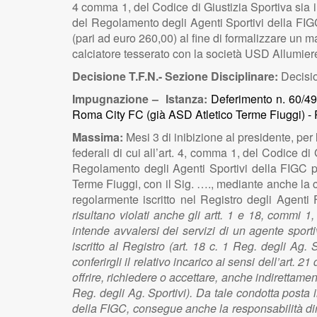
4 comma 1, del Codice di Giustizia Sportiva sia in
del Regolamento degli Agenti Sportivi della FIGC
(pari ad euro 260,00) al fine di formalizzare un m
calciatore tesserato con la società USD Allumiere
Decisione T.F.N.- Sezione Disciplinare:
Decisio
Impugnazione – Istanza:
Deferimento n. 60/490
Roma City FC (già ASD Atletico Terme Fiuggi) -
Massima:
Mesi 3 di inibizione al presidente, per 
federali di cui all’art. 4, comma 1, del Codice di
Regolamento degli Agenti Sportivi della FIGC per
Terme Fiuggi, con il Sig. …., mediante anche la co
regolarmente iscritto nel Registro degli Agen
risultano violati anche gli artt. 1 e 18, commi
intende avvalersi dei servizi di un agente sporti
iscritto al Registro (art. 18 c. 1 Reg. degli Ag. 
conferirgli il relativo incarico ai sensi dell’art. 
offrire, richiedere o accettare, anche indirettamen
Reg. degli Ag. Sportivi). Da tale condotta posta i
della FIGC, consegue anche la responsabilità dir