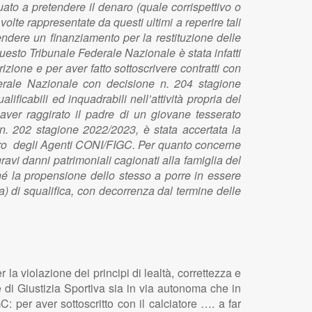
uato a pretendere il denaro (quale corrispettivo o
volte rappresentate da questi ultimi a reperire tali
cendere un finanziamento per la restituzione delle
uesto Tribunale Federale Nazionale è stata infatti
izione e per aver fatto sottoscrivere contratti con
erale Nazionale con decisione n. 204 stagione
ificabili ed inquadrabili nell’attività propria del
 aver raggirato il padre di un giovane tesserato
e n. 202 stagione 2022/2023, è stata accertata la
istro degli Agenti CONI/FIGC. Per quanto concerne
gravi danni patrimoniali cagionati alla famiglia del
nché la propensione dello stesso a porre in essere
ta) di squalifica, con decorrenza dal termine delle
 la violazione dei principi di lealtà, correttezza e
e di Giustizia Sportiva sia in via autonoma che in
: per aver sottoscritto con il calciatore …. a far