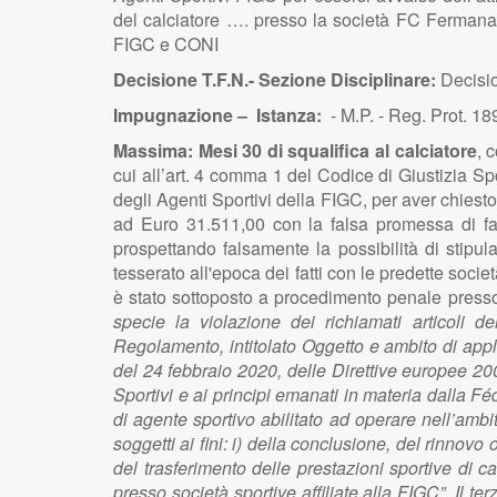
del calciatore …. presso la società FC Fermana,
FIGC e CONI
Decisione T.F.N.- Sezione Disciplinare:
Decisio
Impugnazione – Istanza:
- M.P. - Reg. Prot. 
Massima:
Mesi 30 di squalifica al calciatore
, 
cui all’art. 4 comma 1 del Codice di Giustizia Sp
degli Agenti Sportivi della FIGC, per aver chies
ad Euro 31.511,00 con la falsa promessa di far i
prospettando falsamente la possibilità di stipul
tesserato all'epoca dei fatti con le predette socie
è stato sottoposto a procedimento penale presso i
specie la violazione dei richiamati articoli
Regolamento, intitolato Oggetto e ambito di appli
del 24 febbraio 2020, delle Direttive europee 2
Sportivi e ai principi emanati in materia dalla F
di agente sportivo abilitato ad operare nell’ambi
soggetti ai fini: i) della conclusione, del rinnovo 
del trasferimento delle prestazioni sportive di cal
presso società sportive affiliate alla FIGC”. Il t