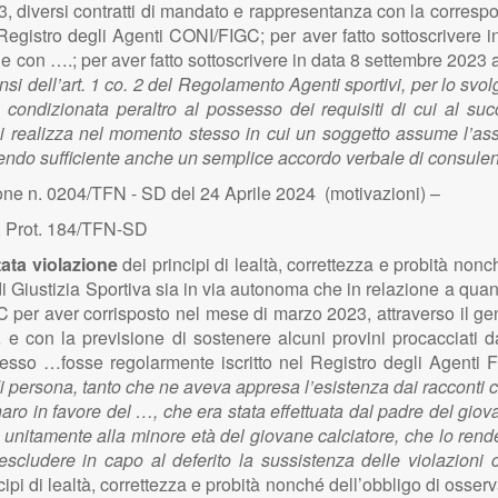
3, diversi contratti di mandato e rappresentanza con la corres
l Registro degli Agenti CONI/FIGC; per aver fatto sottoscriver
e con ….; per aver fatto sottoscrivere in data 8 settembre 2023 al
si dell’art. 1 co. 2 del Regolamento Agenti sportivi, per lo svol
e, condizionata peraltro al possesso dei requisiti di cui al
 si realizza nel momento stesso in cui un soggetto assume l’as
endo sufficiente anche un semplice accordo verbale di consulenza
ne n. 0204/TFN - SD del 24 Aprile 2024 (motivazioni) –
. Prot. 184/TFN-SD
stata violazione
dei principi di lealtà, correttezza e probità no
 di Giustizia Sportiva sia in via autonoma che in relazione a quanto
C per aver corrisposto nel mese di marzo 2023, attraverso il ge
 e con la previsione di sostenere alcuni provini procacciati d
 stesso …fosse regolarmente iscritto nel Registro degli Agent
di persona, tanto che ne aveva appresa l’esistenza dai racconti c
aro in favore del …, che era stata effettuata dal padre del giov
nitamente alla minore età del giovane calciatore, che lo rendev
escludere in capo al deferito la sussistenza delle violazioni c
ipi di lealtà, correttezza e probità nonché dell’obbligo di osserva