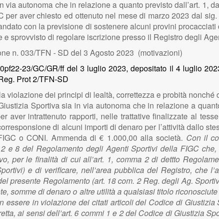
 via autonoma che in relazione a quanto previsto dall’art. 1, dal
 per aver chiesto ed ottenuto nel mese di marzo 2023 dal sig. …
andato con la previsione di sostenere alcuni provini procacciati 
 e sprovvisto di regolare iscrizione presso il Registro degli Ag
ne n. 033/TFN - SD del 3 Agosto 2023 (motivazioni)
pf22-23/GC/GR/ff del 3 luglio 2023, depositato il 4 luglio 2023
 Reg. Prot 2/TFN-SD
la violazione dei principi di lealtà, correttezza e probità nonché
 Giustizia Sportiva sia in via autonoma che in relazione a quanto 
 aver intrattenuto rapporti, nelle trattative finalizzate al tes
rresponsione di alcuni importi di denaro per l’attività dallo st
ti FIGC o CONI. Ammenda di € 1.000,00 alla società.
Con il c
 1, 2 e 8 del Regolamento degli Agenti Sportivi della FIGC che,
vo, per le finalità di cui all’art. 1, comma 2 di dettto Regola
Sportivi) e di verificare, nell’area pubblica del Registro, che l
21 del presente Regolamento (art. 18 com. 2 Reg. degli Ag. Sportivi
te, somme di denaro o altre utilità a qualsiasi titolo riconosciut
n essere in violazione dei citati articoli del Codice di Giustiz
etta, ai sensi dell’art. 6 commi 1 e 2 del Codice di Giustizia 