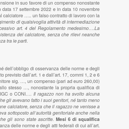
ponsione in suo favore di un compenso nonostante
e in data 17 settembre 2022 e in data 10 novembre
 calciatore ….. un falso contratto di lavoro con la
gimento di qualsivoglia attività di intermediazione
 successivo art. 4 del Regolamento medesimo….La
sistenza del calciatore, senza che rilevi neanche
 tra le parti.
nché dell’obbligo di osservanza delle norme e degli
 previsto dall’art. 1 e dall’art. 17, commi 1, 2 e 6
nitore sig. …, un compenso (pari ad euro 260,00)
allo stesso …, nonostante la propria qualifica di
i FIGC o CONI….
Il ragazzo non ha svolto alcuna
he gli avevano fatto i suoi genitori, né tanto meno
ane calciatore, senza che il ragazzo ne venisse a
a sottoposto all’autorità genitoriale anche nella
he gli sono state ascritte.
Mesi 6 di squalifica
nza delle norme e degli atti federali di cui all’art.