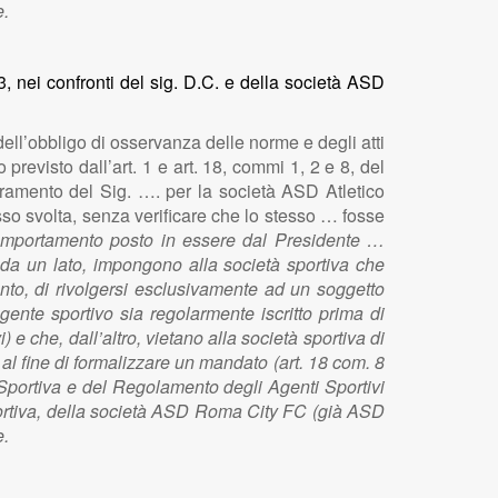
e.
, nei confronti del sig. D.C. e della società ASD
 dell’obbligo di osservanza delle norme e degli atti
previsto dall’art. 1 e art. 18, commi 1, 2 e 8, del
seramento del Sig. …. per la società ASD Atletico
esso svolta, senza verificare che lo stesso … fosse
omportamento posto in essere dal Presidente …
 da un lato, impongono alla società sportiva che
mento, di rivolgersi esclusivamente ad un soggetto
’agente sportivo sia regolarmente iscritto prima di
) e che, dall’altro, vietano alla società sportiva di
e al fine di formalizzare un mandato (art. 18 com. 8
ia Sportiva e del Regolamento degli Agenti Sportivi
Sportiva, della società ASD Roma City FC (già ASD
e.