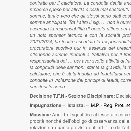
contratto per il calciatore. La condotta risulta 
rimborso spese per attività e costi mai sostenuti) 
somme, tant’è vero che gli stessi sono stati cost
somme anticipate. Tra l’altro il sig. … non è nuo
accertata la responsabilità di questo ultimo per a
un noto sponsor tecnico e con la società pro
2023/2024, ha inoltre accertato la responsabilità 
procuratore sportivo pur in assenza dei prescri
ottenendo somme inerenti a trattative per il tra
responsabilità del … per aver svolto attività di
la congruità delle sanzioni, stante la gravità, la 
calciatore, che è stata indotta ad indebitarsi pe
condotte in violazione dei principi di lealtà, cor
sanzioni in corso.
Decisione T.F.N.- Sezione Disciplinare:
Decisio
Impugnazione – Istanza: –
M.P. - Reg. Prot. 
Massima:
Anni 1 di squalifica al tesserato come “
probità nonché dell’obbligo di osservanza delle n
relazione a quanto previsto dall’art. 1, e dall’a