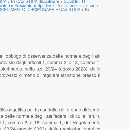
ICA
>
B) CASISTICA disciplinare
>
SOGGETTI
ri e Procuratore Sportivo) - Violazioni disciplinari
>
OCEDIMENTO DISCIPLINARE E CASISTICA
>
B)
dell’obbligo di osservanza delle norme e degli atti
 previsto dagli articoli 1, comma 2, e 18, comma 1,
sferimento, nella s.s. 23/24 (agosto 2023), delle
rovvisto o meno di regolare iscrizione presso il
tà oggettiva per la condotta del proprio dirigente
delle norme e degli atti federali di cui all’art. 4,
coli 1, comma 2, e 18, comma 1, del Regolamento
.s. 23/24 (agosto 2023), delle prestazioni sportive