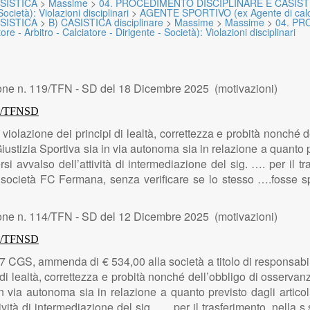
SISTICA
>
Massime
>
04. PROCEDIMENTO DISCIPLINARE E CASIST
ocietà): Violazioni disciplinari
>
AGENTE SPORTIVO (ex Agente di calciato
SISTICA
>
B) CASISTICA disciplinare
>
Massime
>
Massime
>
04. PR
 - Arbitro - Calciatore - Dirigente - Società): Violazioni disciplinari
ne n. 119/TFN - SD del 18 Dicembre 2025 (motivazioni)
62/TFNSD
a
violazione dei principi di lealtà, correttezza e probità nonché 
 Giustizia Sportiva sia in via autonoma sia in relazione a quanto
 avvalso dell’attività di intermediazione del sig. …. per il tra
a società FC Fermana, senza verificare se lo stesso ….fosse sp
ne n. 114/TFN - SD del 12 Dicembre 2025 (motivazioni)
62/TFNSD
7 CGS, ammenda di € 534,00 alla società a titolo di responsabili
i lealtà, correttezza e probità nonché dell’obbligo di osservanza 
in via autonoma sia in relazione a quanto previsto dagli arti
vità di intermediazione del sig. …. per il trasferimento, nella s