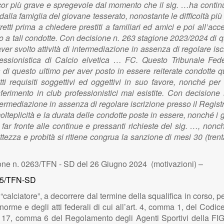
ancor più grave e spregevole dal momento che il sig. …ha contin
dalla famiglia del giovane tesserato, nonostante le difficoltà più 
retti prima a chiedere prestiti a familiari ed amici e poi all’ac
vo a tali condotte. Con decisione n. 263 stagione 2023/2024 di q
ver svolto attività di intermediazione in assenza di regolare iscr
fessionistica di Calcio elvetica … FC. Questo Tribunale Fed
di questo ultimo per aver posto in essere reiterate condotte qual
tti requisiti soggettivi ed oggettivi in suo favore, nonché per
sferimento in club professionistici mai esistite. Con decision
 intermediazione in assenza di regolare iscrizione presso il Reg
molteplicità e la durata delle condotte poste in essere, nonché i 
r far fronte alle continue e pressanti richieste del sig. …, no
rettezza e probità si ritiene congrua la sanzione di mesi 30 (tren
ne n. 0263/TFN - SD del 26 Giugno 2024 (motivazioni) –
245/TFN-SD
calciatore”, a decorrere dal termine della squalifica in corso, per
orme e degli atti federali di cui all’art. 4, comma 1, del Codic
rt. 17, comma 6 del Regolamento degli Agenti Sportivi della FIGC