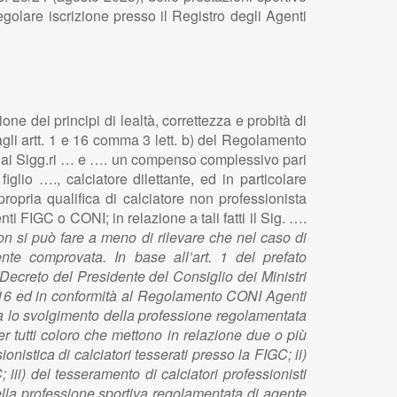
olare iscrizione presso il Registro degli Agenti
ne dei principi di lealtà, correttezza e probità di
agli artt. 1 e 16 comma 3 lett. b) del Regolamento
, dai Sigg.ri … e …. un compenso complessivo pari
glio …., calciatore dilettante, ed in particolare
ropria qualifica di calciatore non professionista
ti FIGC o CONI; in relazione a tali fatti il Sig. ….
n si può fare a meno di rilevare che nel caso di
te comprovata. In base all’art. 1 del prefato
 Decreto del Presidente del Consiglio dei Ministri
2016 ed in conformità al Regolamento CONI Agenti
ina lo svolgimento della professione regolamentata
er tutti coloro che mettono in relazione due o più
ionistica di calciatori tesserati presso la FIGC; ii)
; iii) del tesseramento di calciatori professionisti
 della professione sportiva regolamentata di agente