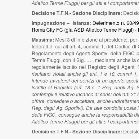
Atletico Terme Fiuggi) per gli atti e i comportame
Decisione T.F.N.- Sezione Disciplinare:
Decisio
Impugnazione – Istanza:
Deferimento n. 60/490
Roma City FC (già ASD Atletico Terme Fiuggi) -
Massima:
Mesi 3 di inibizione al presidente, per 
federali di cui all’art. 4, comma 1, del Codice di
Regolamento degli Agenti Sportivi della FIGC per
Terme Fiuggi, con il Sig. …., mediante anche la co
regolarmente iscritto nel Registro degli Agen
risultano violati anche gli artt. 1 e 18, commi
intende avvalersi dei servizi di un agente sporti
iscritto al Registro (art. 18 c. 1 Reg. degli Ag. 
conferirgli il relativo incarico ai sensi dell’art. 
offrire, richiedere o accettare, anche indirettamen
Reg. degli Ag. Sportivi). Da tale condotta posta i
della FIGC, consegue anche la responsabilità dir
Atletico Terme Fiuggi) per gli atti e i comportame
Decisione T.F.N.- Sezione Disciplinare:
Decisio