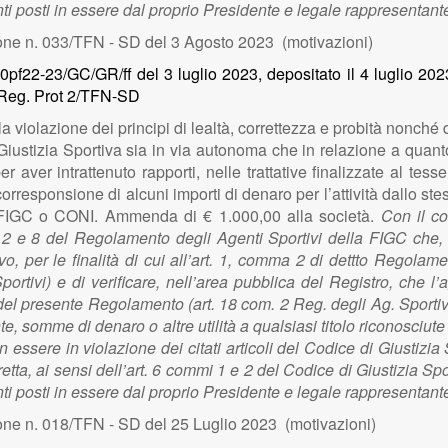
nti posti in essere dal proprio Presidente e legale rappresentant
ne n. 033/TFN - SD del 3 Agosto 2023 (motivazioni)
pf22-23/GC/GR/ff del 3 luglio 2023, depositato il 4 luglio 2023
 Reg. Prot 2/TFN-SD
la violazione dei principi di lealtà, correttezza e probità nonché
 Giustizia Sportiva sia in via autonoma che in relazione a quanto 
 aver intrattenuto rapporti, nelle trattative finalizzate al tes
rresponsione di alcuni importi di denaro per l’attività dallo st
ti FIGC o CONI. Ammenda di € 1.000,00 alla società.
Con il c
 1, 2 e 8 del Regolamento degli Agenti Sportivi della FIGC che,
vo, per le finalità di cui all’art. 1, comma 2 di dettto Regola
Sportivi) e di verificare, nell’area pubblica del Registro, che l
21 del presente Regolamento (art. 18 com. 2 Reg. degli Ag. Sportivi
te, somme di denaro o altre utilità a qualsiasi titolo riconosciut
n essere in violazione dei citati articoli del Codice di Giustiz
etta, ai sensi dell’art. 6 commi 1 e 2 del Codice di Giustizia 
nti posti in essere dal proprio Presidente e legale rappresentant
ne n. 018/TFN - SD del 25 Luglio 2023 (motivazioni)