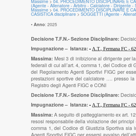
Massime
>
04. PROCEDIMENTO DISCIPLINARE E CA
(Agente - Allenatore - Arbitro - Calciatore - Dirigente - S
Massime
>
04. PROCEDIMENTO DISCIPLINARE E CA
CASISTICA disciplinare
>
SOGGETTI (Agente - Allenatore
•
Anno
:
2025
Decisione T.F.N.- Sezione Disciplinare:
Decisio
Impugnazione – Istanza:
-
A.T., Fermana FC - 
Massima:
Mesi 3 di inibizione al dirigente per l
federali di cui all’art. 4, comma 1, del Codice di
del Regolamento Agenti Sportivi FIGC per essersi
prestazioni sportive del calciatore …. presso l
Registro degli Agenti FIGC e CONI
Decisione T.F.N.- Sezione Disciplinare:
Decisio
Impugnazione – Istanza:
-
A.T., Fermana FC - 
Massima:
A seguito di patteggiamento ex art. 12
resosi responsabile della violazione dei principi d
comma 1, del Codice di Giustizia Sportiva sia 
Agenti Sportivi FIGC per essersi avvalso dell’atti