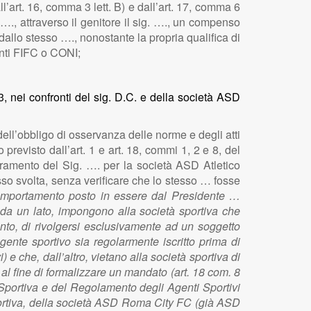
l’art. 16, comma 3 lett. B) e dall’art. 17, comma 6
., attraverso il genitore il sig. …., un compenso
dallo stesso …., nonostante la propria qualifica di
enti FIFC o CONI;
, nei confronti del sig. D.C. e della società ASD
 dell’obbligo di osservanza delle norme e degli atti
previsto dall’art. 1 e art. 18, commi 1, 2 e 8, del
seramento del Sig. …. per la società ASD Atletico
esso svolta, senza verificare che lo stesso … fosse
omportamento posto in essere dal Presidente …
 da un lato, impongono alla società sportiva che
mento, di rivolgersi esclusivamente ad un soggetto
’agente sportivo sia regolarmente iscritto prima di
) e che, dall’altro, vietano alla società sportiva di
e al fine di formalizzare un mandato (art. 18 com. 8
ia Sportiva e del Regolamento degli Agenti Sportivi
Sportiva, della società ASD Roma City FC (già ASD