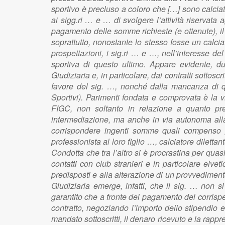
sportivo è precluso a coloro che […] sono calciat
ai sigg.ri … e … di svolgere l’attività riservata 
pagamento delle somme richieste (e ottenute), il 
soprattutto, nonostante lo stesso fosse un calci
prospettazioni, i sig.ri … e …, nell’interesse del
sportiva di questo ultimo. Appare evidente, du
Giudiziaria e, in particolare, dai contratti sottosc
favore del sig. …, nonché dalla mancanza di qua
Sportivi). Parimenti fondata e comprovata è la vi
FIGC, non soltanto in relazione a quanto previ
intermediazione, ma anche in via autonoma alla 
corrispondere ingenti somme quali compenso per
professionista al loro figlio …, calciatore dilett
Condotta che tra l’altro si è procrastina per quasi
contatti con club stranieri e in particolare elvetic
predisposti e alla alterazione di un provvedimen
Giudiziaria emerge, infatti, che il sig. … non 
garantito che a fronte del pagamento del corrispe
contratto, negoziando l’importo dello stipendio e
mandato sottoscritti, il denaro ricevuto e la rappr