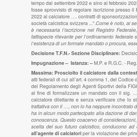
tempo dal settembre 2022 e sino al febbraio 202
fosse sprovvisto di regolare iscrizione presso i
2022 al calciatore …. contratti di sponsorizzazion
società calcistica svizzera ...".
Come è noto, ai sen
è necessaria l’iscrizione nel Registro Federal
fattispecie rilevante per l’ordinamento federale
l’esistenza di un formale mandato o procura, ess
Decisione T.F.N.- Sezione Disciplinare:
Decisio
Impugnazione – Istanza: –
M.P. e R.G.C. - Reg
Massima:
Prosciolto il calciatore dalla conte
atti federali di cui all’art. 4 comma 1, del Codice
del Regolamento degli Agenti Sportivi della FIG
al fine di formalizzare un mandato con il sig. …
calciatore dilettante e senza verificare che lo
trattativa con il …, non lo ha neppure incontrato 
ha in alcun modo partecipato alla dazione di dan
conoscenza. Questo coacervo di considerazioni, u
scelta del suo futuro calcistico, conducono ad 
all’agente di calciatori
per la violazione dei princ