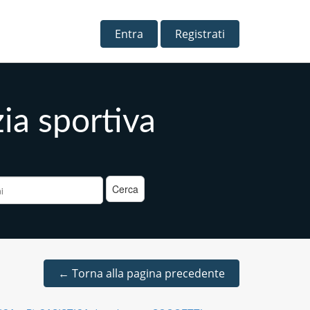
Entra
Registrati
zia sportiva
a
←
Torna alla pagina precedente