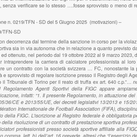
 senza verificare se lo stesso ….fosse sprovvisto o meno di reg
ne n. 0219/TFN - SD del 5 Giugno 2025 (motivazioni) –
189/TFN-SD
con decorrenza dal termine della sanzione in corso per la violazio
ortiva sia in via autonoma che in relazione a quanto previsto d
to ed ottenuto, nel periodo dal 19 ottobre 2022 al 9 marzo 2023
ntraprendere la carriera di calciatore professionista al loro fi
are un contratto con la società svizzera … FC, nonostante la p
tà e sprovvisto di regolare iscrizione presso il Registro degli Agen
l Tribunale di Torino per il reato di truffa ex art. 640 c.p.”…
no
 del Regolamento Agenti Sportivi della FIGC appare ampiamen
cazione, infatti: “1. Il presente Regolamento, in attuazione del
005/36/CE e 2013/55/UE, dei decreti legislativi 13/2013 e 15/
édération Internationale de Football Association (FIFA), discipl
to della FIGC. L’iscrizione al Registro federale è obbligatoria p
o della risoluzione di un contratto di prestazione sportiva profess
ciatori professionisti presso società sportive affiliate alla FIGC
erzo comma, lett. b) dell’art. 16 prevede, altresì che “l’esercizio