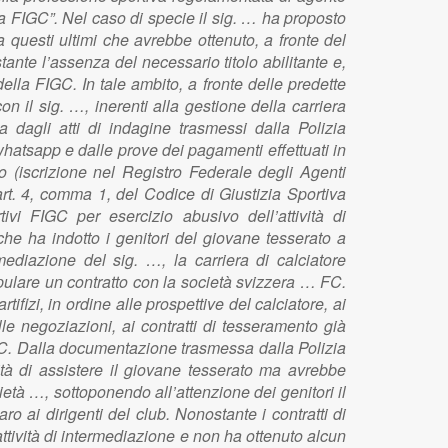
la FIGC”. Nel caso di specie il sig. … ha proposto
 a questi ultimi che avrebbe ottenuto, a fronte del
ante l’assenza del necessario titolo abilitante e,
lla FIGC. In tale ambito, a fronte delle predette
on il sig. …, inerenti alla gestione della carriera
 dagli atti di indagine trasmessi dalla Polizia
at whatsapp e dalle prove dei pagamenti effettuati in
o (iscrizione nel Registro Federale degli Agenti
’art. 4, comma 1, del Codice di Giustizia Sportiva
ivi FIGC per esercizio abusivo dell’attività di
he ha indotto i genitori del giovane tesserato a
ediazione del sig. …, la carriera di calciatore
tipulare un contratto con la società svizzera … FC.
ifizi, in ordine alle prospettive del calciatore, ai
 delle negoziazioni, ai contratti di tesseramento già
IGC. Dalla documentazione trasmessa dalla Polizia
ità di assistere il giovane tesserato ma avrebbe
età …, sottoponendo all’attenzione dei genitori il
o ai dirigenti del club. Nonostante i contratti di
 attività di intermediazione e non ha ottenuto alcun