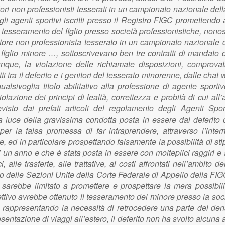
ori non professionisti tesserati in un campionato nazionale del
agli agenti sportivi iscritti presso il Registro FIGC promettendo
tesseramento del figlio presso società professionistiche, nonost
atore non professionista tesserato in un campionato nazionale de
 figlio minore …, sottoscrivevano ben tre contratti di mandato c
nque, la violazione delle richiamate disposizioni, comprovata
ritti tra il deferito e i genitori del tesserato minorenne, dalle ch
lsivoglia titolo abilitativo alla professione di agente sportiv
olazione dei principi di lealtà, correttezza e probità di cui all
sto dai prefati articoli del regolamento degli Agenti Sport
luce della gravissima condotta posta in essere dal deferito c
 la falsa promessa di far intraprendere, attraverso l’interm
ante, ed in particolare prospettando falsamente la possibilità di s
 un anno e che è stata posta in essere con molteplici raggiri e art
i, alle trasferte, alle trattative, ai costi affrontati nell’ambito
to delle Sezioni Unite della Corte Federale di Appello della F
si sarebbe limitato a promettere e prospettare la mera possibil
ttivo avrebbe ottenuto il tesseramento del minore presso la soci
 rappresentando la necessità di retrocedere una parte del denar
esentazione di viaggi all’estero, il deferito non ha svolto alcuna