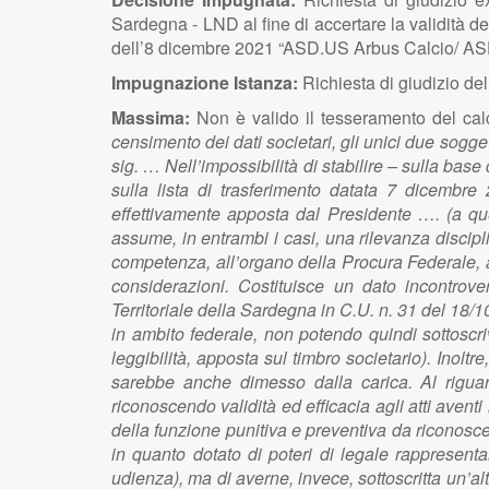
Sardegna - LND al fine di accertare la validità de
dell’8 dicembre 2021 “ASD.US Arbus Calcio/ AS
Impugnazione Istanza:
Richiesta di giudizio d
Massima:
Non è valido il tesseramento del cal
censimento dei dati societari, gli unici due soggett
sig. … Nell’impossibilità di stabilire – sulla bas
sulla lista di trasferimento datata 7 dicembre
effettivamente apposta dal Presidente …. (a que
assume, in entrambi i casi, una rilevanza disciplin
competenza, all’organo della Procura Federale, ai 
considerazioni. Costituisce un dato incontrove
Territoriale della Sardegna in C.U. n. 31 del 18/
in ambito federale, non potendo quindi sottoscrive
leggibilità, apposta sul timbro societario). Inolt
sarebbe anche dimesso dalla carica. Al riguard
riconoscendo validità ed efficacia agli atti avent
della funzione punitiva e preventiva da riconosce
in quanto dotato di poteri di legale rappresentan
udienza), ma di averne, invece, sottoscritta un’alt