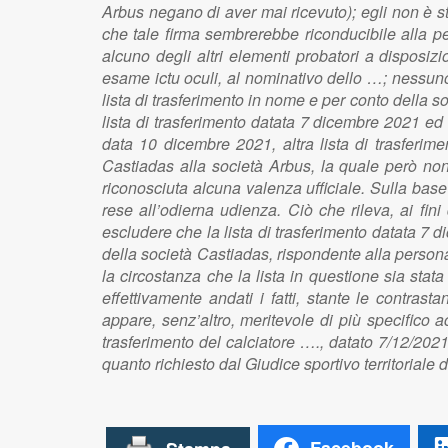
Arbus negano di aver mai ricevuto); egli non è s
che tale firma sembrerebbe riconducibile alla p
alcuno degli altri elementi probatori a disposizi
esame ictu oculi, al nominativo dello …; nessuno 
lista di trasferimento in nome e per conto della 
lista di trasferimento datata 7 dicembre 2021 ed u
data 10 dicembre 2021, altra lista di trasferime
Castiadas alla società Arbus, la quale però non 
riconosciuta alcuna valenza ufficiale. Sulla base 
rese all’odierna udienza.
Ciò che rileva, ai fin
escludere che la lista di trasferimento datata 7 d
della società Castiadas, rispondente alla person
la circostanza che la lista in questione sia stat
effettivamente andati i fatti, stante le contras
appare, senz’altro, meritevole di più specifico 
trasferimento del calciatore …., datato 7/12/2021
quanto richiesto dal Giudice sportivo territorial