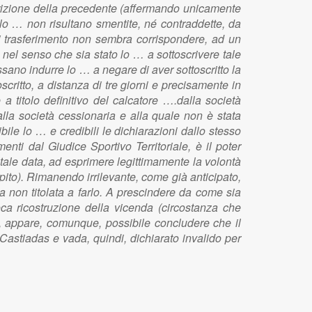
scrizione della precedente (affermando unicamente
lo … non risultano smentite, né contraddette, da
a di trasferimento non sembra corrispondere, ad un
 nel senso che sia stato lo … a sottoscrivere tale
sano indurre lo … a negare di aver sottoscritto la
scritto, a distanza di tre giorni e precisamente in
a titolo definitivo del calcatore ….dalla società
alla società cessionaria e alla quale non è stata
bile lo … e credibili le dichiarazioni dallo stesso
nti dal Giudice Sportivo Territoriale, è il poter
a tale data, ad esprimere legittimamente la volontà
ito). Rimanendo irrilevante, come già anticipato,
na non titolata a farlo. A prescindere da come sia
voca ricostruzione della vicenda (circostanza che
no, appare, comunque, possibile concludere che il
 Castiadas e vada, quindi, dichiarato invalido per