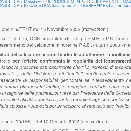
ASISTICA
>
Massime
>
06. PROCEDIMENTO TESSERAMENTI E CAS
ASISTICA
>
B) CASISTICA tesseramenti
>
TESSERAMENTO - Sottoscr
ione n. 9/TFNT del 15 Novembre 2022 (motivazioni)
ma 1, lett. a), CGS presentato dai sigg.ri P.M.F. e P.S. Cont
 tesseramento del calciatore minorenne P.A.D. (n. 2.11.2008 - ma
nitori del calciatore minore tendente ad ottenere l’annulla
re e per l’effetto confermata la regolarità del tesserame
F, laddove prescrive espressamente che “ La richiesta di tesseram
Giovanile , delle Divisioni e dei Comitati, debitamente sottoscr
l’esercente la responsabilità genitoriale se il tesseramento
ha durata pluriennale”.Inoltre, a maggiore conforto della reg
i – in ragione delle precisazioni rese dal Presidente della So
olarmente l’attività agonistica per la corrente stagione sporti
lla stessa il nulla-osta per partecipare al raduno/stage indetto
ione n. 30/TFNT del 12 Gennaio 2022 (motivazioni)
x art. 89, comma 1, lett. b) CGS - FIGC proposta dal Giudice