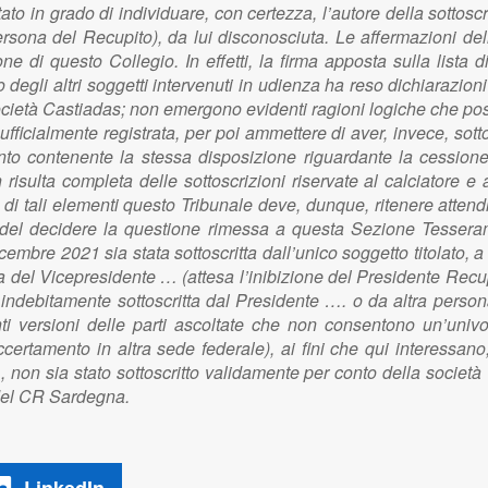
tato in grado di individuare, con certezza, l’autore della sotto
ersona del Recupito), da lui disconosciuta. Le affermazioni del
one di questo Collegio. In effetti, la firma apposta sulla list
degli altri soggetti intervenuti in udienza ha reso dichiarazioni
società Castiadas; non emergono evidenti ragioni logiche che pos
fficialmente registrata, per poi ammettere di aver, invece, sotto
nto contenente la stessa disposizione riguardante la cessione 
risulta completa delle sottoscrizioni riservate al calciatore e 
di tali elementi questo Tribunale deve, dunque, ritenere attendi
i del decidere la questione rimessa a questa Sezione Tesserame
icembre 2021 sia stata sottoscritta dall’unico soggetto titolato, 
a del Vicepresidente … (attesa l’inibizione del Presidente Recup
a indebitamente sottoscritta dal Presidente …. o da altra perso
tanti versioni delle parti ascoltate che non consentono un’uni
accertamento in altra sede federale), ai fini che qui interessa
, non sia stato sottoscritto validamente per conto della società
e del CR Sardegna.