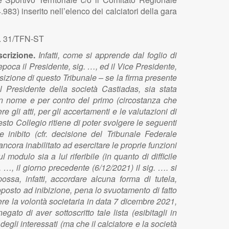
983) inserito nell’elenco dei calciatori della gara
t. 31/TFN-ST
scrizione.
Infatti, come si apprende dal foglio di
l’epoca il Presidente, sig. …, ed il Vice Presidente,
osizione di questo Tribunale – se la firma presente
l Presidente della società Castiadas, sia stata
 in nome e per contro del primo (circostanza che
e gli atti, per gli accertamenti e le valutazioni di
esto Collegio ritiene di poter svolgere le seguenti
 inibito (cfr. decisione del Tribunale Federale
cora inabilitato ad esercitare le proprie funzioni
modulo sia a lui riferibile (in quanto di difficile
. …, il giorno precedente (6/12/2021) il sig. …. si
ssa, infatti, accordare alcuna forma di tutela,
toposto ad inibizione, pena lo svuotamento di fatto
ere la volontà societaria in data 7 dicembre 2021,
ato di aver sottoscritto tale lista (esibitagli in
degli interessati (ma che il calciatore e la società