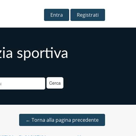
Entra
Registrati
zia sportiva
a
←
Torna alla pagina precedente