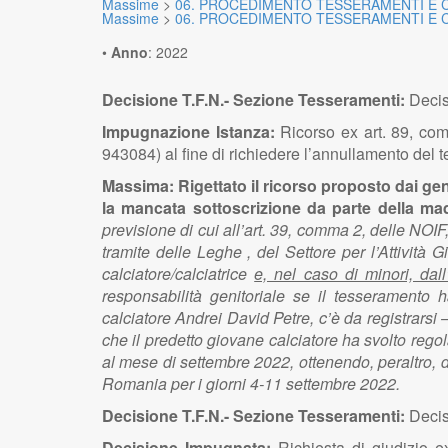
Massime
>
06. PROCEDIMENTO TESSERAMENTI E C
Massime
>
06. PROCEDIMENTO TESSERAMENTI E C
•
Anno
:
2022
Decisione T.F.N.- Sezione Tesseramenti:
Decis
Impugnazione Istanza:
Ricorso ex art. 89, com
943084) al fine di richiedere l’annullamento del
Massima: Rigettato il ricorso proposto dai ge
la mancata sottoscrizione da parte della mad
previsione di cui all’art. 39, comma 2, delle NOI
tramite delle Leghe , del Settore per l’Attività 
calciatore/calciatrice
e, nel caso di minori, dal
responsabilità genitoriale se il tesseramento 
calciatore Andrei David Petre, c’è da registrars
che il predetto giovane calciatore ha svolto reg
al mese di settembre 2022, ottenendo, peraltro, da
Romania per i giorni 4-11 settembre 2022.
Decisione T.F.N.- Sezione Tesseramenti:
Decis
Decisione Impugnata:
Richiesta di giudizio e