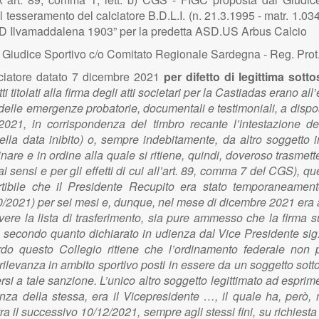
l tesseramento del calciatore B.D.L.I. (n. 21.3.1995 - matr. 1.034.
D Ilvamaddalena 1903” per la predetta ASD.US Arbus Calcio
el Giudice Sportivo c/o Comitato Regionale Sardegna - Reg. Pro
ciatore
datato 7 dicembre 2021
per difetto di legittima sotto
i titolati alla firma degli atti societari per la Castiadas erano al
e delle emergenze probatorie, documentali e testimoniali, a disp
 2021, in corrispondenza del timbro recante l’intestazione de
lla data inibito) o, sempre indebitamente, da altro soggetto
are e in ordine alla quale si ritiene, quindi, doveroso trasmetter
sensi e per gli effetti di cui all’art. 89, comma 7 del CGS), qu
rtibile che il Presidente Recupito era stato temporaneamente
10/2021) per sei mesi e, dunque, nel mese di dicembre 2021 era an
re la lista di trasferimento, sia pure ammesso che la firma sul 
re, secondo quanto dichiarato in udienza dal Vice Presidente sig
o questo Collegio ritiene che l’ordinamento federale non po
i rilevanza in ambito sportivo posti in essere da un soggetto sot
rsi a tale sanzione. L’unico altro soggetto legittimato ad esprim
za della stessa, era il Vicepresidente …, il quale ha, però, neg
ra il successivo 10/12/2021, sempre agli stessi fini, su richiesta 