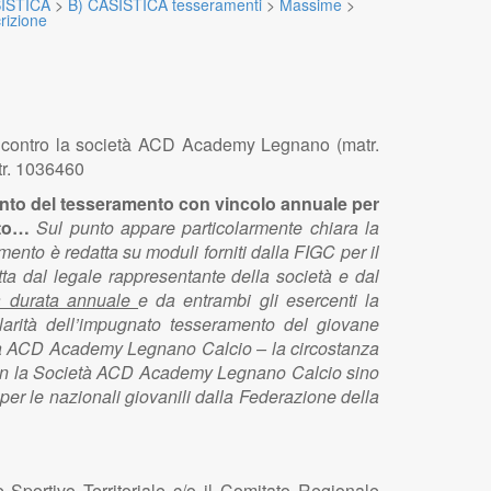
ISTICA
>
B) CASISTICA tesseramenti
>
Massime
>
izione
ro contro la società ACD Academy Legnano (matr.
tr. 1036460
mento del tesseramento con vincolo annuale per
nto…
Sul punto appare particolarmente chiara la
ento è redatta su moduli forniti dalla FIGC per il
itta dal legale rappresentante della società e dal
 ha durata annuale
e da entrambi gli esercenti la
olarità dell’impugnato tesseramento del giovane
cietà ACD Academy Legnano Calcio – la circostanza
va con la Società ACD Academy Legnano Calcio sino
 per le nazionali giovanili dalla Federazione della
 Sportivo Territoriale c/o il Comitato Regionale