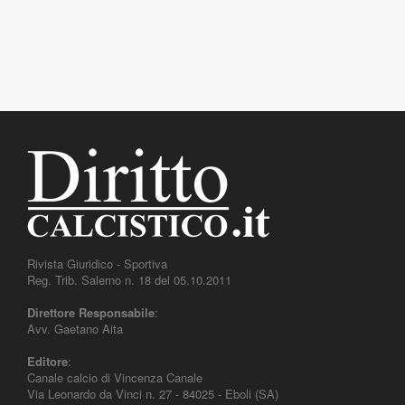
Rivista Giuridico - Sportiva
Reg. Trib. Salerno n. 18 del 05.10.2011
Direttore Responsabile
:
Avv. Gaetano Aita
Editore
:
Canale calcio di Vincenza Canale
Via Leonardo da Vinci n. 27 - 84025 - Eboli (SA)