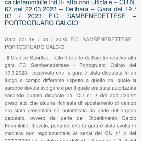
calciofemminile.lnd.it- atto non ufficiale – CU N.
67 del 22.03.2023 – Delibera – Gara del 19 /
03 / 2023 F.C. SAMBENEDETTESE –
PORTOGRUARO CALCIO
Gara del 19 / 03 / 2023 F.C. SAMBENEDETTESE -
PORTOGRUARO CALCIO
Il Giudice Sportivo; letto il referto dell'arbitro relativo alla
gara FC Sambenedettese - Portogruaro Calcio del
19.3.2023; osservato che la gara è stata disputata in un
luogo e campo differente rispetto a quello nel quale si
sarebbe dovuta svolgere e per il quale era stata autorizzata
secondo quanto disposto dal CU n° 2 del 20/07/2022;
preso atto che alcuna richiesta di spostamento di campo
era stata presentata né autorizzata da parte dell'organo
deputato, ovvero da parte del Dipartimento Calcio
Femminile; rilevato, pertanto, che la gara è stata svolta in
maniera non regolamentare ai sensi del CU nº 2 del
20/07/2022 ed in violazione dell'art. 10 commi 1, 3, 4 del