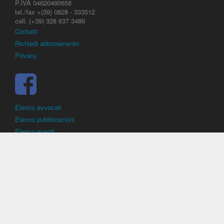
P.IVA 04620490658
tel./fax +(39) 0828 - 333512
cell. (+39) 328 637 3486
Contatti
Richiedi abbonamento
Privacy
Elenco avvocati
Elenco pubblicazioni
Elenco eventi
DirittoCalcistico.it
è il portale giuridico - normativo di riferimento per il
diritto sportivo. E' diretto alla società, al calciatore, all'agente
(procuratore), all'allenatore e contiene norme, regolamenti, decisioni,
sentenze e una banca dati di giurisprudenza di giustizia sportiva.
Contiene informazioni inerenti norme, decisioni, regolamenti, sentenze,
ricorsi. - Copyright © 2026
Dirittocalcistico.it