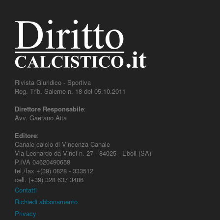
Rivista Giuridico - Sportiva
Reg. Trib. Salerno n. 18 del 05.10.2011
Direttore Responsabile
:
Avv. Gaetano Aita
Editore
:
Canale calcio di Vincenza Canale
Via Leonardo da Vinci n. 27 - 84025 - Eboli (SA)
P.IVA 04620490658
tel./fax +(39) 0828 - 333512
cell. (+39) 328 637 3486
Contatti
Richiedi abbonamento
Privacy