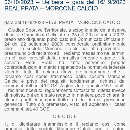
06/10/2023 – Delibera – gara del 16/ 9/2023
REAL PRATA – MORCONE CALCIO
gara del 16/ 9/2023 REAL PRATA - MORCONE CALCIO
Il Giudice Sportivo Territoriale, a scioglimento della riserva
di cui al Comunicato Ufficiale n. 23 del 20 settembre 2023;
preso atto di quanto pubblicato sul Comunicato Ufficiale n,
24 del 22 settembre 2023; considerato preliminarmente
che: - la società Morcone Calcio ha fatto pervenire il
preannuncio di reclamo ed il reclamo medesimo nei termini
e nei modi previsti dalla normativa federale vigente; - la
società Real Prata ha fatto pervenire proprie
controdeduzioni in merito rispettando la normativa federale
vigente; letto il reclamo rileva preliminarmente che il
reclamo così come trasmesso dalla società Morcone
Calcio è privo dei requisiti fondamentali richiesti dal
comma 4 dell’art. 49 CGS. A giudizio di questo GST, infatti,
il reclamo ricevuto, regolarmente sottoscritto, difetta invece
di motivazioni ed è stato redatto in maniera poco chiara, in
alcuni punti incomprendibile ed in forma pressoché
generica. Tutto ciò premesso, visto ed applicato il citato
comma 4, art. 49 CGS
D E C I D E
1. di dichiarare inammissibile il reclamo così come
proposto dalla società Morcone Calcio per le ragioni