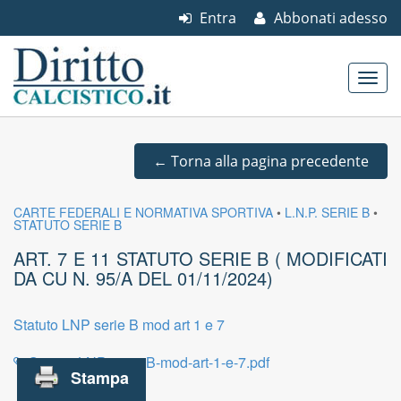
Entra
Abbonati adesso
Skip to content
Main menu
←
Torna alla pagina precedente
CARTE FEDERALI E NORMATIVA SPORTIVA
•
L.N.P. SERIE B
•
STATUTO SERIE B
ART. 7 E 11 STATUTO SERIE B ( MODIFICATI
DA CU N. 95/A DEL 01/11/2024)
Statuto LNP serie B mod art 1 e 7
Statuto-LNP-serie-B-mod-art-1-e-7.pdf