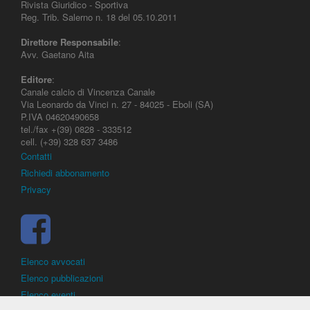
Rivista Giuridico - Sportiva
Reg. Trib. Salerno n. 18 del 05.10.2011
Direttore Responsabile
:
Avv. Gaetano Aita
Editore
:
Canale calcio di Vincenza Canale
Via Leonardo da Vinci n. 27 - 84025 - Eboli (SA)
P.IVA 04620490658
tel./fax +(39) 0828 - 333512
cell. (+39) 328 637 3486
Contatti
Richiedi abbonamento
Privacy
Elenco avvocati
Elenco pubblicazioni
Elenco eventi