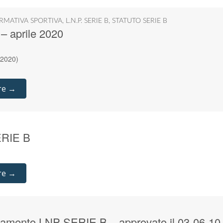
RMATIVA SPORTIVA
,
L.N.P. SERIE B
,
STATUTO SERIE B
 – aprile 2020
 2020)
re →
ERIE B
re →
lamento LNP SERIE B – approvato il 03-06-10