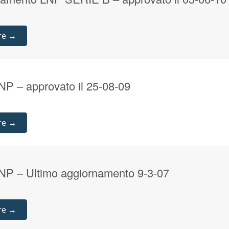
re →
P – approvato il 25-08-09
re →
P – Ultimo aggiornamento 9-3-07
re →