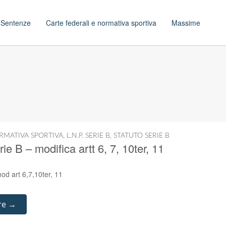
t
Sentenze
Carte federali e normativa sportiva
Massime
RMATIVA SPORTIVA
,
L.N.P. SERIE B
,
STATUTO SERIE B
e B – modifica artt 6, 7, 10ter, 11
od art 6,7,10ter, 11
re →