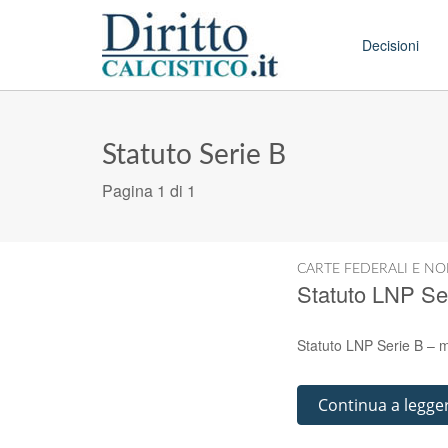
Skip to conten
Main menu
Decisioni
Statuto Serie B
Pagina 1 di 1
CARTE FEDERALI E NO
Statuto LNP Seri
Statuto LNP Serie B – m
Continua a legge