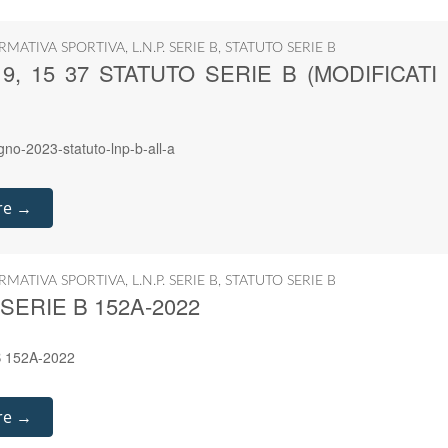
RMATIVA SPORTIVA
,
L.N.P. SERIE B
,
STATUTO SERIE B
6, 9, 15 37 STATUTO SERIE B (MODIFICATI
gno-2023-statuto-lnp-b-all-a
re →
RMATIVA SPORTIVA
,
L.N.P. SERIE B
,
STATUTO SERIE B
SERIE B 152A-2022
 152A-2022
re →