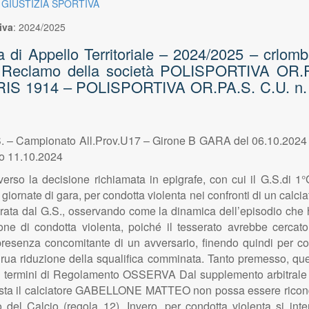
 GIUSTIZIA SPORTIVA
iva
:
2024/2025
 Appello Territoriale – 2024/2025 – crlombar
– Reclamo della società POLISPORTIVA OR.P
RIS 1914 – POLISPORTIVA OR.PA.S. C.U. n. 16
 – Campionato All.Prov.U17 – Girone B GARA del 06.10.2024
to 11.10.2024
o la decisione richiamata in epigrafe, con cui il G.S.di 1°
rnate di gara, per condotta violenta nei confronti di un calciat
operata dal G.S., osservando come la dinamica dell’episodio c
ne di condotta violenta, poiché il tesserato avrebbe cercato 
esenza concomitante di un avversario, finendo quindi per co
grua riduzione della squalifica comminata. Tanto premesso, quest
ei termini di Regolamento OSSERVA Dal supplemento arbitrale 
nista il calciatore GABELLONE MATTEO non possa essere ricond
el Calcio (regola 12). Invero, per condotta violenta si intende