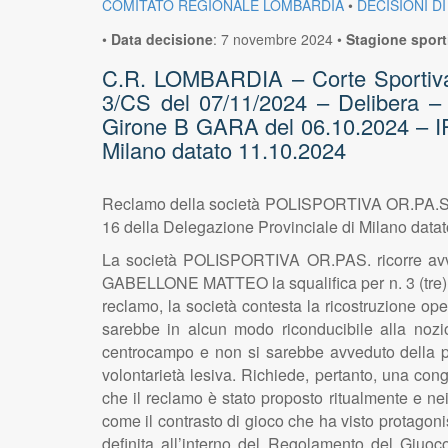
COMITATO REGIONALE LOMBARDIA
•
DECISIONI DI
•
Data decisione
:
7 novembre 2024
•
Stagione sport
C.R. LOMBARDIA – Corte Sportiva di
3/CS del 07/11/2024 – Delibera 
Girone B GARA del 06.10.2024 – I
Milano datato 11.10.2024
Reclamo della società POLISPORTIVA OR.PA.S.
16 della Delegazione Provinciale di Milano data
La società POLISPORTIVA OR.PAS. ricorre avvers
GABELLONE MATTEO la squalifica per n. 3 (tre) gio
reclamo, la società contesta la ricostruzione 
sarebbe in alcun modo riconducibile alla nozio
centrocampo e non si sarebbe avveduto della pr
volontarietà lesiva. Richiede, pertanto, una con
che il reclamo è stato proposto ritualmente e n
come il contrasto di gioco che ha visto protago
definita all’interno del Regolamento del Giuoco d