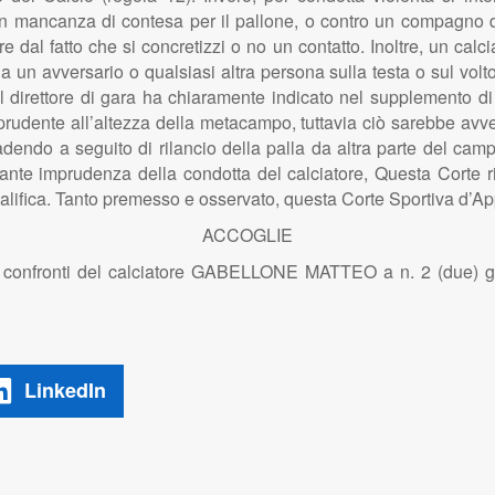
in mancanza di contesa per il pallone, o contro un compagno di
e dal fatto che si concretizzi o no un contatto. Inoltre, un cal
a un avversario o qualsiasi altra persona sulla testa o sul volt
 il direttore di gara ha chiaramente indicato nel supplemento d
mprudente all’altezza della metacampo, tuttavia ciò sarebbe avv
cadendo a seguito di rilancio della palla da altra parte del c
levante imprudenza della condotta del calciatore, Questa Cort
qualifica. Tanto premesso e osservato, questa Corte Sportiva d’App
ACCOGLIE
nei confronti del calciatore GABELLONE MATTEO a n. 2 (due) gio
LinkedIn