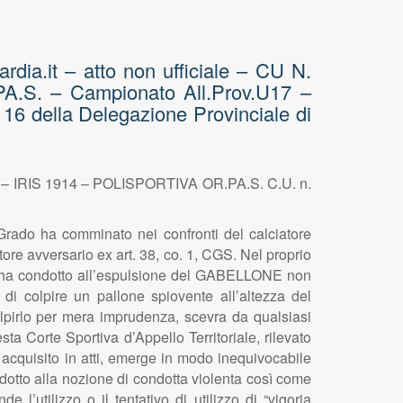
dia.it – atto non ufficiale – CU N.
A.S. – Campionato All.Prov.U17 –
 della Delegazione Provinciale di
 – IRIS 1914 – POLISPORTIVA OR.PA.S. C.U. n.
Grado ha comminato nei confronti del calciatore
ore avversario ex art. 38, co. 1, CGS. Nel proprio
he ha condotto all’espulsione del GABELLONE non
di colpire un pallone spiovente all’altezza del
lpirlo per mera imprudenza, scevra da qualsiasi
a Corte Sportiva d’Appello Territoriale, rilevato
acquisito in atti, emerge in modo inequivocabile
otto alla nozione di condotta violenta così come
 l’utilizzo o il tentativo di utilizzo di “vigoria