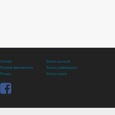
Contatti
Elenco avvocati
Richiedi abbonamento
Elenco pubblicazioni
Privacy
Elenco eventi