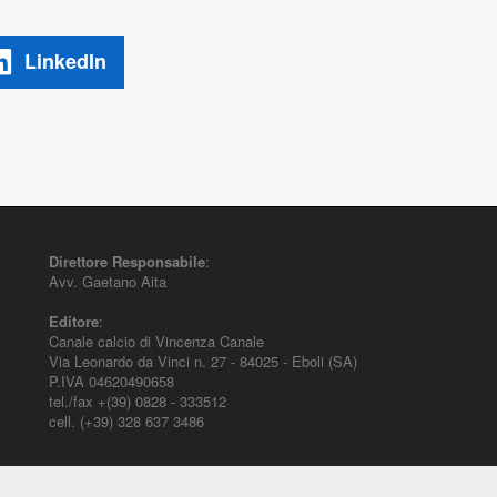
LinkedIn
Direttore Responsabile
:
Avv. Gaetano Aita
Editore
:
Canale calcio di Vincenza Canale
Via Leonardo da Vinci n. 27 - 84025 - Eboli (SA)
P.IVA 04620490658
tel./fax +(39) 0828 - 333512
cell. (+39) 328 637 3486