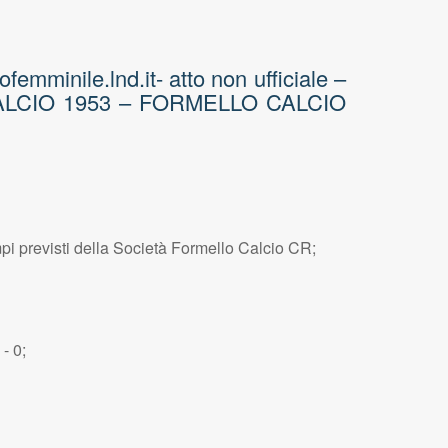
nile.lnd.it- atto non ufficiale –
I CALCIO 1953 – FORMELLO CALCIO
mpi previsti della Società Formello Calcio CR;
- 0;