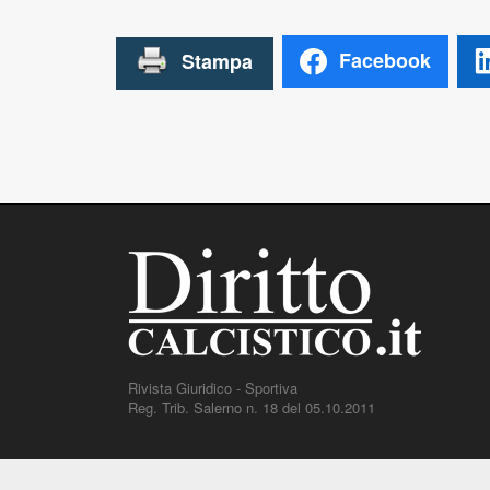
Facebook
Rivista Giuridico - Sportiva
Reg. Trib. Salerno n. 18 del 05.10.2011