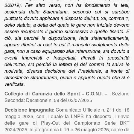
3/2019). Per altro verso, non ha fondamento la tesi,
sostenuta dalla Salernitana, secondo cui si sarebbe
piuttosto dovuto applicare il disposto dell’art. 28, comma 1,
dello statuto, a detta del quale le gare non iniziate devono
essere recuperate il giorno successivo a quello fissato. E
ciò, sia perché la disposizione, letta sistematicamente,
appare riferirsi ai casi in cui il mancato svolgimento della
gara, non a caso equiparato alla interruzione, sia dovuto a
eventi imprevisti e inaspettati, rilevati in prossimità
dell’inizio, sia perché la lettera e) del comma fa salva le
motivata, diversa decisione del Presidente, a fronte di
circostanze straordinarie, quale è appunto quella che si è
verificata.
Collegio di Garanzia dello Sport - C.O.N.I. –
Sezione
Seconda: Decisione n. 59 del 03/07/2025
Decisione impugnata:
Comunicato Ufficiale n. 211 del 18
maggio 2025, con il quale la LNPB ha disposto il rinvio
delle gare di Play-Out del Campionato Serie BKT
2024/2025, in programma il 19 e 26 maggio 2025, come da