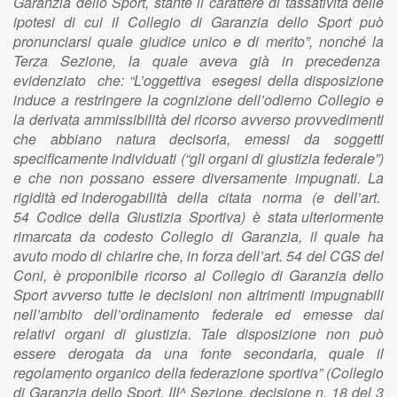
Garanzia dello Sport, stante il carattere di tassatività delle
ipotesi di cui il Collegio di Garanzia dello Sport può
pronunciarsi quale giudice unico e di merito”, nonché la
Terza Sezione, la quale aveva già in precedenza
evidenziato che: “L’oggettiva esegesi della disposizione
induce a restringere la cognizione dell’odierno Collegio e
la derivata ammissibilità del ricorso avverso provvedimenti
che abbiano natura decisoria, emessi da soggetti
specificamente individuati (“gli organi di giustizia federale”)
e che non possano essere diversamente impugnati. La
rigidità ed inderogabilità della citata norma (e dell’art.
54 Codice della Giustizia Sportiva) è stata ulteriormente
rimarcata da codesto Collegio di Garanzia, il quale ha
avuto modo di chiarire che, in forza dell’art. 54 del CGS del
Coni, è proponibile ricorso al Collegio di Garanzia dello
Sport avverso tutte le decisioni non altrimenti impugnabili
nell’ambito dell’ordinamento federale ed emesse dai
relativi organi di giustizia. Tale disposizione non può
essere derogata da una fonte secondaria, quale il
regolamento organico della federazione sportiva” (Collegio
di Garanzia dello Sport, III^ Sezione, decisione n. 18 del 3