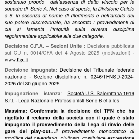
sostenuto proprio dall’assenza di detto vincolo per le
squadre di Serie A. Nel caso di specie, la Divisione Calcio
a 5, in assenza di norme di riferimento e nell’ambito del
suo potere discrezionale, ha ancorato i provvedimenti di
cui si lamenta l’iniquità sulla diversa disciplina
regolamentare applicabile alle due categorie.
Decisione C.F.A. – Sezioni Unite :
Decisione pubblicata
sul CU n. 0014/CFA del 4 Agosto 2025 (motivazioni) -
www.figc.it
Decisione Impugnata:
Decisione del Tribunale federale
nazionale - Sezione disciplinare n. 0246/TFNSD-2024-
2025 del 30 giugno 2025
Impugnazione – istanza
:
–
Società U.S. Salernitana 1919
S.r.l. - Lega Nazionale Professionisti Serie B et alios
Massima: Confermata la decisione del TFN che ha
rigettato il reclamo della società con il quale è stato
impugnato il provvedimento della Lega di rinvio delle
gare dei play-out…
Il provvedimento monocratico di
modifica del calendario, piuttosto, costituisce espressione