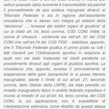
saltum proposto dalla ricorrente è inammissibile sia perché
il provvedimento de quo andava impugnato dinanzi al
Tribunale Federale e sia in ragione dell’assorbente
circostanza che lo stesso non integra gli estremi della
“decisione” …..”emesse dai relativi organi di giustizia” di
cui al citato art. 54, terzo comma, CGS CONI. Infatti, la
norma di chiusura - contenuta sia nell’art. 30 del CGS
CONI che nell’art.79 del CGS FIGC - stabilisce, appunto,
che Il Tribunale Federale giudica in primo grado su tutti i
fatti rilevanti per l’Ordinamento sportivo in relazione ai
quali non sia stato instaurato né risulti pendente un
procedimento dinanzi agli organi di giustizia sportiva. La
circostanza che, appunto, avverso il provvedimento di
sospensione delle gare (sempreché lo si possa ritenere
impugnabile, stante il limite di cui all’art. 27, secondo
comma, dello Statuto della LNPB), sia stato previsto un
rimedio impugnatorio tipico in ambito federale impedisce il
ricorso al rimedio di cui all’art. 54, terzo comma, del CGS
CONI, la cui applicazione non è suscettibile di
interpretazione estensiva, come ribadito da questa stessa