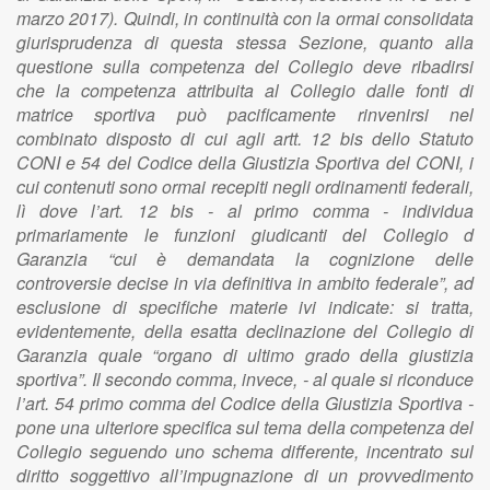
marzo 2017). Quindi, in continuità con la ormai consolidata
giurisprudenza di questa stessa Sezione, quanto alla
questione sulla competenza del Collegio deve ribadirsi
che la competenza attribuita al Collegio dalle fonti di
matrice sportiva può pacificamente rinvenirsi nel
combinato disposto di cui agli artt. 12 bis dello Statuto
CONI e 54 del Codice della Giustizia Sportiva del CONI, i
cui contenuti sono ormai recepiti negli ordinamenti federali,
lì dove l’art. 12 bis - al primo comma - individua
primariamente le funzioni giudicanti del Collegio d
Garanzia “cui è demandata la cognizione delle
controversie decise in via definitiva in ambito federale”, ad
esclusione di specifiche materie ivi indicate: si tratta,
evidentemente, della esatta declinazione del Collegio di
Garanzia quale “organo di ultimo grado della giustizia
sportiva”. Il secondo comma, invece, - al quale si riconduce
l’art. 54 primo comma del Codice della Giustizia Sportiva -
pone una ulteriore specifica sul tema della competenza del
Collegio seguendo uno schema differente, incentrato sul
diritto soggettivo all’impugnazione di un provvedimento