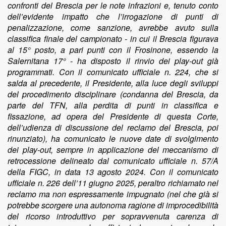
confronti del Brescia per le note infrazioni e, tenuto conto
dell’evidente impatto che l’irrogazione di punti di
penalizzazione, come sanzione, avrebbe avuto sulla
classifica finale del campionato - in cui il Brescia figurava
al 15° posto, a pari punti con il Frosinone, essendo la
Salernitana 17° - ha disposto il rinvio dei play-out già
programmati. Con il comunicato ufficiale n. 224, che si
salda al precedente, il Presidente, alla luce degli sviluppi
del procedimento disciplinare (condanna del Brescia, da
parte del TFN, alla perdita di punti in classifica e
fissazione, ad opera del Presidente di questa Corte,
dell’udienza di discussione del reclamo del Brescia, poi
rinunziato), ha comunicato le nuove date di svolgimento
dei play-out, sempre in applicazione del meccanismo di
retrocessione delineato dal comunicato ufficiale n. 57/A
della FIGC, in data 13 agosto 2024. Con il comunicato
ufficiale n. 226 dell’11 giugno 2025, peraltro richiamato nel
reclamo ma non espressamente impugnato (nel che già si
potrebbe scorgere una autonoma ragione di improcedibilità
del ricorso introduttivo per sopravvenuta carenza di