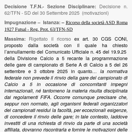
Decisione T.F.N.- Sezione Disciplinare:
Decisione n.
62/TFN - SD del 30 Settembre 2025 (motivazioni)
Impugnazione – Istanza:
–
Ricorso della società ASD Roma
1927 Futsal - Reg. Prot. 63/TFN-SD
Massima:
Rigettato il ricorso
ex art. 30 CGS CONI,
proposto dalla società con il quale ha chiesto
l’annullamento del Comunicato Ufficiale n. 45 del 19.9.25
della Divisione Calcio a 5 recante la programmazione
delle gare di campionato di Serie A di Calcio a 5 del 26
settembre e 3 ottobre 2025 in quanto
… la normativa
federale non prevede il rinvio della gare del campionato di
Calcio a 5 in occasione di concomitanti impegni
internazionali, né tantomeno la materia risulta disciplinata
dai regolamenti FIFA. Occorre comunque precisare che,
seppur non normato, agli organismi federali organizzatori
dei campionati residui la facoltà, per eccezionali esigenze,
di concedere il rinvio delle gare; in tale contesto, laddove
investiti di una richiesta di rinvio da parte di una società
affiliata, dovranno riscontrarla e fornire le motivazioni delle