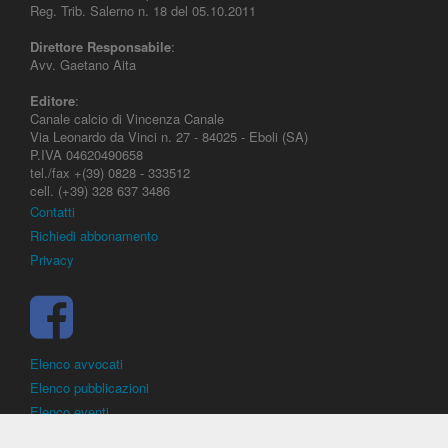
Reg. Trib. Salerno n. 18 del 05.10.2011
Direttore Responsabile
:
Avv. Gaetano Aita
Editore
:
Canale calcio di Vincenza Canale
Via Leonardo da Vinci n. 27 - 84025 - Eboli (SA)
P.IVA 04620490658
tel./fax +(39) 0828 - 333512
cell. (+39) 328 637 3486
Contatti
Richiedi abbonamento
Privacy
Elenco avvocati
Elenco pubblicazioni
Elenco eventi