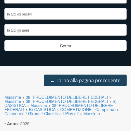
←
Torna alla pagina precedente
Massime
>
08. PROCEDIMENTO DELIBERE FEDERALI
>
Massime
>
08. PROCEDIMENTO DELIBERE FEDERALI
>
B)
CASISTICA
>
Massime
>
08. PROCEDIMENTO DELIBERE
FEDERALI
>
B) CASISTICA
>
COMPETIZIONE - Campionato:
Calendario / Girone / Classifica / Play off
>
Massime
•
Anno
:
2025