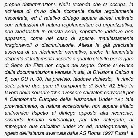
proprie determinazioni. Nella vicenda che ci occupa, la
richiesta di rinvio della ricorrente risulta regolarmente
riscontrata, ed il relativo diniego appare altresì motivato
con valutazioni di natura regolamentare ed organizzativa,
non sindacabili in questa sede, soprattutto laddove non
appaiano, come nel caso di specie, manifestamente
irragionevoli o discriminatorie. Attesa la già precisata
assenza di un riferimento normativo, anche la lamentata
disparità di trattamento rispetto a quanto statuito per le gare
di Serie A2 Elite non coglie nel segno. Come si evince
dalla documentazione versata in atti, la Divisione Calcio a
5, con CU n. 30, ha previsto, laddove richiesto, il rinvio
delle prime due gare di campionato di Serie A2 Elite in
favore delle squadre “che avessero calciatori convocati per
il Campionato Europeo della Nazionale Under 19”; tale
provvedimento, di natura eccezionale, non appare affatto
antinomico rispetto al diniego opposto alla ricorrente,
essendo fondato sull’obbligo, per tale categoria, di
impiegare due calciatori under 23 ed, analogamente, il
rigetto dell’istanza avanzata dalla AS Roma 1927 Futsal è