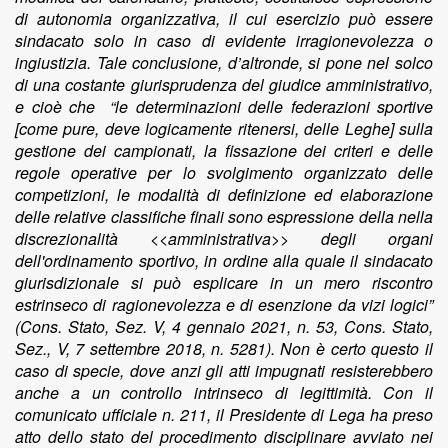
di autonomia organizzativa, il cui esercizio può essere
sindacato solo in caso di evidente irragionevolezza o
ingiustizia. Tale conclusione, d’altronde, si pone nel solco
di una costante giurisprudenza del giudice amministrativo,
e cioè che “le determinazioni delle federazioni sportive
[come pure, deve logicamente ritenersi, delle Leghe] sulla
gestione dei campionati, la fissazione dei criteri e delle
regole operative per lo svolgimento organizzato delle
competizioni, le modalità di definizione ed elaborazione
delle relative classifiche finali sono espressione della nella
discrezionalità <<amministrativa>> degli organi
dell'ordinamento sportivo, in ordine alla quale il sindacato
giurisdizionale si può esplicare in un mero riscontro
estrinseco di ragionevolezza e di esenzione da vizi logici”
(Cons. Stato, Sez. V, 4 gennaio 2021, n. 53, Cons. Stato,
Sez., V, 7 settembre 2018, n. 5281). Non è certo questo il
caso di specie, dove anzi gli atti impugnati resisterebbero
anche a un controllo intrinseco di legittimità. Con il
comunicato ufficiale n. 211, il Presidente di Lega ha preso
atto dello stato del procedimento disciplinare avviato nei