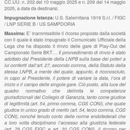
CC.UU. n. 202 del 10 maggio 2025 e n. 209 del 14 maggio
2025, a data da destinarsi.
Impugnazione Istanza:
U.S. Salernitana 1919 S.r.l. / FIGC
/ LNP SERIE B / US SAMPDORIA
Massima:
E’ inammissibile il ricorso proposto dalla società
con il quale è stato impugnato il Comunicato Ufficiale della
Lega che ha disposto il rinvio delle gare di Play-Out del
Campionato Serie BKT…
Il provvedimento di rinvio è stato
adottato dal Presidente della LNPB sulla base dei poteri a
lui conferiti dall’art. 27, secondo comma, della Statuto della
stessa LNPB, a mente del quale, appunto, è riconosciuto,
in capo al Presidente, il potere di variare la data, l’ora di
inizio o il campo delle singole gare. Ciò posto, alla luce del
quadro normativo che delimita le competenze
giurisdizionali del Collegio di Garanzia, tanto come giudice
di legittimità (art. 54, primo comma, CGS CONI), che quale
giudice in unico grado di merito (art. 54, terzo comma, CGS
CONI), nonché tenuto conto delle norme endofederali che
a loro volta disciplinano l’accesso alla giustizia federale
(art. 79 CGS FIGC e art. 30 CGS CONI), il ricorso per