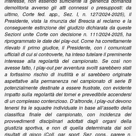
interesse, non essendo sufficiente la generica domanda
demolitoria avverso gli atti connessi o presupposti: da
ultimo, Corte fed. app., Sez. I, n. 127/2024-2025), il
Presidente, vista la rinunzia del Brescia al reclamo e la
conseguente estinzione del giudizio dichiarata da queste
Sezioni unite Corte con decisione n. 111/2024-2025, ha
riprogrammato le date dei play-out. Come ha correttamente
rilevato il primo giudice, il Presidente, con i comunicati
ufficiali di cui si controverte, ha inteso tutelare il preminente
interesse alla regolarità del campionato. Se così non
avesse fatto, i play-out per avventura svolti sarebbero stati
a fortissimo rischio di inutilità e si sarebbero originate
aspettative alla permanenza nel campionato di serie B
potenzialmente destinate a essere frustrate, con evidente
impatto sulla regolarità dei tornei e prevedibile accendersi
di un complesso contenzioso. D’altronde, i play-out devono
tenersi fra le squadre individuate in base all’assetto della
classifica finale del campionato, con incidenza dei
provvedimenti disciplinari adottati dagli organi della
giustizia sportiva, e non di quella determinata dai soli
risultati di gioco (Coll. gar. sport, Sez. cons., parere n.