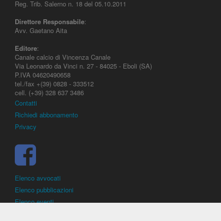
Reg. Trib. Salerno n. 18 del 05.10.2011
Direttore Responsabile
:
Avv. Gaetano Aita
Editore
:
Canale calcio di Vincenza Canale
Via Leonardo da Vinci n. 27 - 84025 - Eboli (SA)
P.IVA 04620490658
tel./fax +(39) 0828 - 333512
cell. (+39) 328 637 3486
Contatti
Richiedi abbonamento
Privacy
Elenco avvocati
Elenco pubblicazioni
Elenco eventi