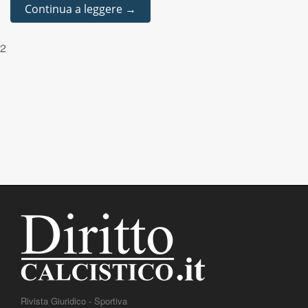
Continua a leggere →
2
Rivista Giuridico - Sportiva