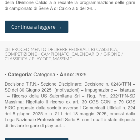
della Divisione Calcio a 5 recante la programmazione delle gare
di campionato di Serie A di Calcio a 5 del 26…
Continua a leggere →
08. PROCEDIMENTO DELIBERE FEDERALI
,
B) CASISTICA
,
COMPETIZIONE - CAMPIONATO: CALENDARIO / GIRONE /
CLASSIFICA / PLAY OFF
,
MASSIME
•
Categoria
:
Categoria
•
Anno
:
2025
Decisione T.F.N.- Sezione Disciplinare: Decisione n. 0246/TFN –
SD del 30 Giugno 2025 (motivazioni) – Impugnazione – Istanza:
– Ricorso della US Salernitana Srl – Reg. Prot. 232/TFN-SD
Massima: Rigettato il ricorso ex art. 30 CGS CONI e 79 CGS
FIGC proposto dalla società avverso i Comunicati Ufficiali n. 224
del 5 giugno 2025 e n. 211 del 18 maggio 2025, emessi dalla
Lega Nazionale Professionisti Serie B, con i quali è stato disposto
di rinviare le gare di play-out…