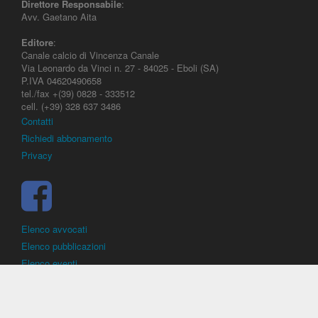
Direttore Responsabile
:
Avv. Gaetano Aita
Editore
:
Canale calcio di Vincenza Canale
Via Leonardo da Vinci n. 27 - 84025 - Eboli (SA)
P.IVA 04620490658
tel./fax +(39) 0828 - 333512
cell. (+39) 328 637 3486
Contatti
Richiedi abbonamento
Privacy
Elenco avvocati
Elenco pubblicazioni
Elenco eventi
DirittoCalcistico.it
è il portale giuridico - normativo di riferimento per il