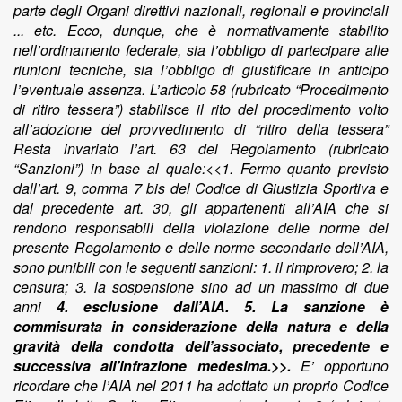
parte degli Organi direttivi nazionali, regionali e provinciali
... etc. Ecco, dunque, che è normativamente stabilito
nell’ordinamento federale, sia l’obbligo di partecipare alle
riunioni tecniche, sia l’obbligo di giustificare in anticipo
l’eventuale assenza. L’articolo 58 (rubricato “Procedimento
di ritiro tessera”) stabilisce il rito del procedimento volto
all’adozione del provvedimento di “ritiro della tessera”
Resta invariato l’art. 63 del Regolamento (rubricato
“Sanzioni”) in base al quale:<<1. Fermo quanto previsto
dall’art. 9, comma 7 bis del Codice di Giustizia Sportiva e
dal precedente art. 30, gli appartenenti all’AIA che si
rendono responsabili della violazione delle norme del
presente Regolamento e delle norme secondarie dell’AIA,
sono punibili con le seguenti sanzioni: 1. il rimprovero; 2. la
censura; 3. la sospensione sino ad un massimo di due
anni
4. esclusione dall’AIA. 5. La sanzione è
commisurata in considerazione della natura e della
gravità della condotta dell’associato, precedente e
successiva all’infrazione medesima.>>.
E’ opportuno ricordare che l’AIA nel 2011 ha adottato un proprio Codice Etico. Il detto Codice Etico prevede al punto 3 (rubricato “Valori e principi dell’associazione”) secondo capoverso che: <<È valore irrinunciabile ed imprescindibile di tale attività, la correttezza e la lealtà nella vita sportiva come in quella sociale. Il collante tra questi due principi, che allo stesso tempo ne costituisce il fondamento, è la cultura del “fair play”, valore da applicare non solamente sui campi di gioco ma a cui riferirsi come stile di vita, attraverso il rifiuto dell’inganno e delle astuzie finalizzate al perseguimento di vantaggi e/o profitti non parimenti raggiungibili con le sole proprie capacità.>>. Al punto 5 (rubricato “Principi generali”) secondo capoverso del Codice è stabilito che:<<Nell’esercizio delle attività di rispettiva competenza ogni Associato deve dimostrare sempre trasparenza, onestà, lealtà, correttezza, equità, imparzialità, segretezza, riservatezza, probità, terzietà, rispetto delle regole, indipendenza, decoro, rigore, autonomia, autorevolezza, integrità morale, mirando al raggiungimento del c.d. “principio di qualità” >>. All’art. 6 (rubricato “Comportamenti”) paragrafo 6.1 (rubricato “Principi”) del Codice è stabilito che:<<Il comportamento dell’Associato deve essere espressione di legalità ed apparire come tale, deve riscuotere la fiducia e l’affidamento attraverso comportamenti improntati alla dignità della funzione, alla correttezza ed alla lealtà. I comportamenti oltre a riferirsi al senso di giustizia, devono essere ispirati alla “virtù del ben operare”. - Deve essere alimentato lo spirito di appartenenza; l’orgoglio della propria funzione deve manifestarsi anzitutto con il costante aggiornamento e nell’approfondimento della propria preparazione. - Tutte le attività, in particolare quelle burocratiche (referti, rapporti, ecc.) devono essere improntati alla lealtà, alla sinteticità e alla fedeltà de fatti veramente avvenuti ed essere intellegibili, evitando la superficialità e l’approssimazione. - Gli Associati devono mantenere tra loro rapporti verbali ed epistolari secondo i principi di colleganza e di rispetto dei ruoli istituzionali ricoperti. Le critiche, i modi e i toni devono rientrare sempre nell’alveo regolamentare e non devono essere anonimi, né formulati mediante utilizzo di nomi di fantasia o “nickname” atti ad impedire l’immediata identificazione del loro autore. Tra gli appartenenti all’AIA ci deve sempre essere solidarietà, tutti devono essere accumunati da un sentimento di mutua considerazione e rispetto reciproco, evitando di creare attriti, calunnie e conflitti d’interesse. Non devono essere mai usate espressioni, offensive e ingiuriose, nei confronti degli altri. - L’Associato svolge le proprie funzioni con diligenza ed operosità, cura con diligenza l’organizzazione e l’utilizzo delle risorse personali e materiali disponibili. Garantisce l’indipendenza e la serenità dell’attività di tutti gli addetti, assicurando trasparenza ed equanimità, respingendo ogni ingerenza esterna.>>. Ecco, dunque, che già le regole di comportamento gerarchicamente più prossime all’Associato gli impongono un comportamento che sia ispirato dalla correttezza, secondo i principi di colleganza e di rispetto dei ruoli istituzionali ricoperti evitando superficialità ed approssimazione. L’art 42 del Regolamento, laddove prevede che gli arbitri, in ragione della peculiarità del loro ruolo, sono altresì obbligati a frequentare le riunioni tecniche, esprime la necessità che gli Associati mantengano una condotta aderente alle esigenze organizzative dell’Associazione in vista dell’importante funzione che ad essa è demandata dall’ordinamento sportivo, vale a dire l’ attività di ufficiali di gara nelle competizioni della FIGC e degli organismi internazionali cui aderisce la Federazione stessa, (articolo 1, comma 1, del Regolamento rubricato “Natura e funzioni”). Il quadro normativo che contempla la violazione, pertanto, non protegge semplicemente il “decoro” che ci si attende dagli Associati su un mero piano comportamentale, qualificandolo come doveroso per ragioni morali. Esso, piuttosto, normativizza una condotta (la partecipazione alle riunioni tecniche) che si pone necessaria e funzionale allo svolgimento dei compiti propri della ragion d’essere della stessa Associazione. La violazione ascritta al ricorrente, pertanto, non è mera espressione di biasimo per essersi discostato dall’attività dei propri consociati sportivi. Essa è, piuttosto, finalizzata a sanzionare coloro che, a causa della mancata partecipazione alla vita associativa, hanno generato un vulnus negli equilibri dell’attività federale, con conseguente pregiudizio per la “buona qualità” dell’attività degli Ufficiali di gara nelle competizioni sportive. Il contenuto ultimo della norma violata, dunque, si sostanzia in un “merito etico” che non è metagiuridico, ma trova concretezza nella necessità imprescindibile del mantenimento degli equilibri e dei rapporti tra le varie componenti federali, le quali nel caso in esame sono immediatamente volte al regolare svolgimento dei Campionati sportivi. Ecco, dunque, che la “misura riparatoria” contemplata dal Regolamento è prevista come diretta a ripristinare il rapporto di “colleganza” dell’Associato con i propri consociati, colmando l’incertezza maturata sul piano del rapporto fiduciario, ma non è necessariamente tale da poter “risanare” le criticità che si sono oramai concretizzate nell’organizzazione della vita federale. Sul piano dell’“effettività”, dunque, il pregiudizio ricevuto dalla A.I.A. potrebbe non essere più reversibile, siccome si è già compiutamente consumato il vulnus, concretizzantesi anche semplicemente nel disagio organizzativo oramai trascorso. Ciò a maggior ragione in quelle realtà federali ove l’attività amministrativa dell’Associazione non dispone di risorse riparatorie di agevole disponibilità ed impiego. Così, se in taluni casi (ed in talune circostanze) è ritenuto sufficiente che per tramite dell’adozione di una “misura riparatoria” si ripristini la fiducia propria del rapporto di “colleganza” dell’Associato con i propri consociati sportivi, in altri casi ciò può non essere ritenuto bastevole, poiché la lesione arrecata dal trasgressore non può più trovare risanamento. In buona sostanza gli impegni che l’Arbitro assume non si pongono quale semplice asserzione di valore morale, ma esprimono la dichiarata consapevolezza del tesserato di essere parte imprescindibile di un mondo “associativo”; mondo che fa ragionevole affidamento sull’attiva partecipazione dei consociati, ciascuno gravato dagli obblighi che ha volontariamente scelto di accettare con l’ingresso nell’ordinamento federale. Il provvedimento del “ritiro della tessera” si pone, allora, come sanzione adeguata poiché producente l’esclusione dall’ordinamento sportivo di quel consociato che si sia rivelato di fatto avulso dalla comunanza di intenti con gli altri “tesserati”. La sanzione inflitta si rivela, quindi, quale misura correttamente “afflittiva” ed “effettiva” per le conseguenze estreme che produce, in perfetta aderenza con le esigenze di celerità e speditezza proprie dell’ordinamento federale. In ordine alle ragioni addotte dall’Arbitro a sostegno delle assenze si può osservare che il testo dell’art. 30, lettera f), del Regolamento AIA, al tempo vigente recitava testualmente:<<…ingiustificate assenze a cinque riunioni tecniche anche non consecutive nella medesima stagione sportiva comunicate per via telematica tramite il portale informatico AIA;>>. Parimenti l’art. 42 del Regolamento, sia nel testo previgente che in quello attuale, prevede la giustificazione anticipata dell’assenza. Il Legislatore, pertanto, con tutta evidenza contempla la possibilità logica dell’assenza ritenendo che l’effetto “lesivo” di essa per la vita associativa possa essere ritenuta sovrastata dalle motivazioni addotte dal trasgressore a propria discolpa. La norma, quindi, con una clausola “aperta” (quella relativa alla giustificazione) consente al prudente apprezzamento dell’Organo federale d ritenere che l vicissitudini del trasgressore possano essere apprezzate come superiori a quelle federali e che, pertanto, lo status di “associato” non si trovi in conflitto (neppure potenziale) con quelle della persona, laddove queste ultime dovessero essere ritenute prevalenti secondo le nozioni del “senso comune” e della ragionevolezza. L’ampiezza consentita dall’ordinamento federale alle giustificazioni possibili opera, pertanto, consapevolmente quale strumento equilibratore dell’appartenenza del consociato federale ad altri ordinamenti, dimodoché lo “status” di associato non si possa trovare a confliggere con gli altri doveri ed obblighi gravanti sul potenziale trasgressore. La flessibilità che la norma riceve dalle consentite “giustificazioni” trova, però, un limite ovvio nei casi in cui vi sia l’impossibilità di conciliare (mediante sovrapposizione) i doveri che gravano sul singolo quale associato con quei doveri che su lui stesso gravino per altre ragioni. E’ di tutta evidenza che laddove questi ultimi doveri si presentino frequentemente prevalenti (per necessità o per arbitrio) su quelli che formano lo “status” di associato sportivo, la posizione del singolo si rivela essere, in realtà, costantemente “esterna” alla vita associativa, sino a rendere priva di significato l’appartenenza del trasgressore all’ordinamento federale. Ecco, dunque, che il provvedimento consistente nel “ritiro della tessera” (collocando il trasgressore al di fuori dell’ordinamento sportivo) si pone contemporaneamente sia come presa d’atto dell’esistenza di una situazione inconciliabile con la vita associativa, sia come volto all’obiettivo che il futuro svolgersi della vita federale possa avere un andamento regolare ed in linea con il progetto che accomuna gli altri consociati sportivi. L’esclusione del trasgressore dall’ordinamento viene, pertanto, ad operare come mecc