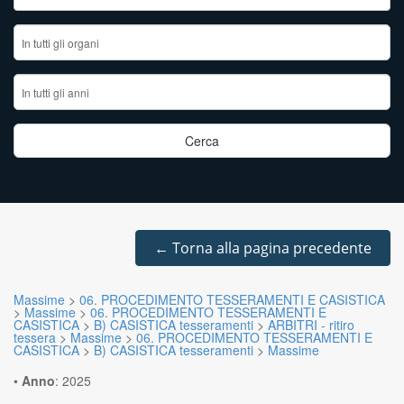
←
Torna alla pagina precedente
Massime
>
06. PROCEDIMENTO TESSERAMENTI E CASISTICA
>
Massime
>
06. PROCEDIMENTO TESSERAMENTI E
CASISTICA
>
B) CASISTICA tesseramenti
>
ARBITRI - ritiro
tessera
>
Massime
>
06. PROCEDIMENTO TESSERAMENTI E
CASISTICA
>
B) CASISTICA tesseramenti
>
Massime
•
Anno
:
2025