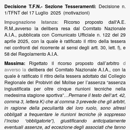
Decisione T.F.N.- Sezione Tesseramenti:
Decisione n.
1/TFNT del 17 Luglio 2025 (motivazioni)
Impugnazione Istanza:
Ricorso proposto dall'A.E.
R.M.,avverso la delibera resa dal Comitato Nazionale
A.I.A., pubblicata con Comunicato Ufficiale n. 122 del 29
aprile 2025, con la quale è ratificato il ritiro della tessera
nei confronti del ricorrente ai sensi degli artt. 30, lett. f), e
58 del Regolamento A.I.A.
Massima:
Rigettato il ricorso proposto dall’arbitro
d
avverso la
delibera del Comitato Nazionale A.I.A., con la
quale è ratificato il ritiro della tessera adottato dal Collegio
Regionale dei Probiviri del Molise per l’assenza “assenza
ingiustificata per oltre cinque riunioni tecniche nella
medesima stagione sportiva”…
Permane il testo dell’art. 42,
comma 3, lettera K) che al comma 3 prevede che gli arbitri,
in ragione della peculiarità del loro ruolo, sono altresì
obbligati a frequentare le riunioni tecniche (è soppresso
l’inciso “obbligatorie”), giustificando anticipatamente
eventuali assenze, ad eccezione degli associati che fanno