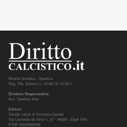
Rivista Giuridico - Sportiva
Reg. Trib. Salerno n. 18 del 05.10.2011
Direttore Responsabile
:
Avv. Gaetano Aita
Editore
:
Canale calcio di Vincenza Canale
Via Leonardo da Vinci n. 27 - 84025 - Eboli (SA)
P.IVA 04620490658