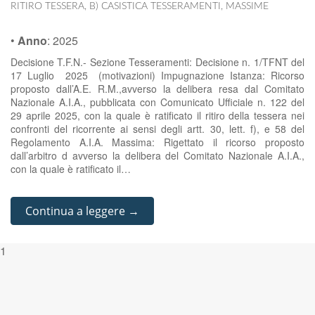
RITIRO TESSERA
,
B) CASISTICA TESSERAMENTI
,
MASSIME
•
Anno
:
2025
Decisione T.F.N.- Sezione Tesseramenti: Decisione n. 1/TFNT del
17 Luglio 2025 (motivazioni) Impugnazione Istanza: Ricorso
proposto dall’A.E. R.M.,avverso la delibera resa dal Comitato
Nazionale A.I.A., pubblicata con Comunicato Ufficiale n. 122 del
29 aprile 2025, con la quale è ratificato il ritiro della tessera nei
confronti del ricorrente ai sensi degli artt. 30, lett. f), e 58 del
Regolamento A.I.A. Massima: Rigettato il ricorso proposto
dall’arbitro d avverso la delibera del Comitato Nazionale A.I.A.,
con la quale è ratificato il…
Continua a leggere →
1