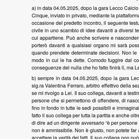
a) in data 04.05.2025, dopo la gara Lecco Calcio
Cinque, inviato in privato, mediante la piattaform
occasione del predetto incontro, il seguente test
civile in uno scambio di idee davanti a diversi 
cui appartiene. Può anche scrivere e nasconder
porterò davanti a qualsiasi organo mi sarà possi
quando prendete determinate decisioni. Non le ho
modo in cui le ha dette. Comodo fuggire dal co
conseguenze del nulla che ho fatto finirà lì, ma 
b) sempre in data 04.05.2025, dopo la gara Lecc
sig.ra Valentina Ferraro, arbitro effettivo della 
se mi rivolgo a Lei. Il suo collega, davanti a te
persone che si permettono di offendere, di nasco
fino in fondo in tutte le sedi possibili e immag
fatto il suo collega per tutta la partita e anche 
di dire ad un dirigente avversario “è per persone
non è ammissibile. Non è giusto, non potete far
accettare la verità dei fatti. Il suo collega non 