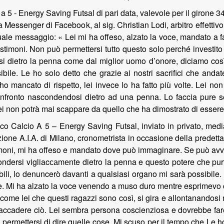
 a 5 - Energy Saving Futsal di pari data, valevole per il girone
a Messenger di Facebook, al sig. Christian Lodi, arbitro effettivo 
uale messaggio: « Lei mi ha offeso, alzato la voce, mandato a fa
testimoni. Non può permettersi tutto questo solo perché investi
si dietro la penna come dal miglior uomo d’onore, diciamo co
bile. Le ho solo detto che grazie ai nostri sacrifici che anda
 mancato di rispetto, lei invece lo ha fatto più volte. Lei non
nfronto nascondendosi dietro ad una penna. Lo faccia pure s
Lei non potrà mai scappare da quello che ha dimostrato di esser
o Calcio A 5 – Energy Saving Futsal, inviato in privato, med
sezione A.I.A. di Milano, cronometrista in occasione della predet
stimoni, mi ha offeso e mandato dove può immaginare. Se può avvis
ndersi vigliac
са
m
е
nte dietro la penna e questo potere che pu
inabili, lo denuncerò davanti a qualsiasi organo mi sarà possibi
oltre. Mi ha alzato la voce venendo a muso duro mentre esprimevo
 come lei che questi ragazzi sono così, si gira e allontanandos
 accadere ciò. Lei sembra persona coscienziosa e dovrebbe fare
può permettersi di dire quelle cose. Mi scuso per il tempo che L