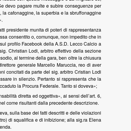
ti. Se devo pagare multe e subire conseguenze per
a, la cafonaggine, la superbia e la sbruffonaggine
».
tti presidente munita di poteri di rappresentanza
stessa consentito o, comunque, non impedito che in
 sul profilo Facebook della A.S.D. Lecco Calcio a
ig. Christian Lodi, arbitro effettivo della sezione
isodio, al termine della gara, ben oltre la chiusura
o direttore generale Marcello Maruccia, reo di aver
i concitati da parte del sig. arbitro Cristian Lodi
assare in silenzio. Pertanto si rappresenta che la
’accaduto la Procura Federale. Tanto si doveva»;
bilità diretta ed oggettiva», ai sensi dell’art. 6,
onel come risultanti dalla precedente descrizione.
sulla base dei fatti descritti e delle violazioni
o) di squalifica e di inibizione; alla sig.ra Elena
menda.