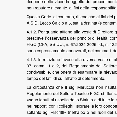
ricoperte nella vicenda oggetto del procedimento»
non reputare rilevante, ai fini della responsabilità
Questa Corte, al contrario, ritiene che ai fini del 
A.S.D. Lecco Calcio a 5, sia la distinta (e contem
4.1.2. Per quanto attiene alla veste di Direttore 
prescrive l’osservanza dei principi di lealtà, corr
FIGC (CFA, SS.UU., n. 67/2024-2025; Id., n. 122/2
sono espressamente annoverati, nel comma 1 dell’
4.1.3. In relazione invece alla diversa veste di 
37, commi 1 e 2, del Regolamento del Settore
condivisibile, che onera di esaminare la rilevan
tempo dei fatti di cui all’atto di deferimento.
La circostanza che il sig. Maruccia non risult
Regolamento del Settore Tecnico FIGC si riferisc
«sono tenuti al rispetto dello Statuto e di tutte
nei rapporti con i colleghi, ispirare la loro cond
soltanto agli «iscritti» (nell’albo o nei ruoli del