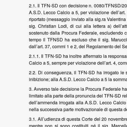
2.1. Il TFN-SD con decisione n. 0080/TFNSD/2025
A.S.D. Lecco Calcio a 5, per violazione dell’art.
riportato (messaggio inviato alla sig.ra Valentina
sig. Christian Lodi, di cui alla lettera a) del
sostenuto dalla Procura Federale, escludendo co
tempo il TFNSD ha escluso che il sig. Marucci
dall’art. 37, commi 1 e 2, del Regolamento del S
2.1.1. Il TFN-SD ha inoltre affermato la responsab
Calcio a 5, sempre per violazione dell’art. 4, co
2.2. Di conseguenza, il TFN-SD ha irrogato le se
inibizione; alla A.S.D. Lecco Calcio a 5 la somm
3. Avverso tale decisione la Procura Federale h
limitato alla parte della pronuncia del TFN-SD re
dell’ammenda irrogata alla A.S.D. Lecco Calcio 
nella successiva parte motivazionale di questa d
3.1. All’udienza di questa Corte del 20 novembre
mentre non si sono costituiti né il sig. Marcel