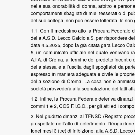
nella sua onorabilità di donna, arbitro e person
comportamenti sbagliati di miei tesserati o di pu
del suo collega, non può essere tollerata. Io non
1.1. Con il medesimo atto la Procura Federale de
della A.S.D. Lecco Calcio a 5, per rispondere del
data 4.5.2025, dopo la già citata gara Lecco Cal
5, un comunicato ufficiale nel quale venivano rapp
A.I.A. di Crema, al termine del predetto incontro d
della stessa e all’uscita dagli spogliatoi da part
espresso in maniera adeguata e civile le proprie r
della sezione di Crema. La cosa non è ammissibile
società provvederà alla segnalazione dei fatti al
1.2. Infine, la Procura Federale deferiva dinanzi 
commi 1 e 2, CGS F.I.G.C., per gli atti ed i compor
2. Nel giudizio dinanzi al TFNSD (Registro proce
prospettate nell’atto di deferimento, l’irrogazion
Ionel mesi 3 (tre) di inibizione; alla A.S.D. Lec