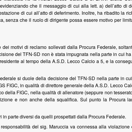
 evidenziando che il messaggio di cui alla lett. a) dell’atto di
tazione di cui all’atto di deferimento. Inoltre, ha ribadito la ric
a, senza che il ruolo di dirigente possa essere motivo per limi
e dei motivi di reclamo sollevati dalla Procura Federale, soltan
sione del TFN-SD non è stata impugnata nella parte in cui ha aff
sidente al tempo della A.S.D. Lecco Calcio a 5, e la conseguen
ederale si duole della decisione del TFN-SD nella parte in cui
GS FIGC, in qualità di direttore generale della A.S.D. Lecco Calc
 della FIGC, nella qualità di allenatore (seppure non tesserato)
bizione e non anche della squalifica. Sul punto la Procura l
i in parte diversi da quelli prospettati dalla Procura Federale.
esponsabilità del sig. Maruccia va connessa alla violazione 