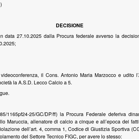
)
DECISIONE
n data 27.10.2025 dalla Procura federale avverso la decisi
0.2025;
in videoconferenza, il Cons. Antonio Maria Marzocco e udito l
ocietà la A.S.D. Lecco Calcio a 5.
egue.
285/1165pf24-25/GC/DP/ff) la Procura Federale deferiva din
llo Maruccia, allenatore di calcio a cinque e all’epoca dei fatt
iolazione dell’art. 4, comma 1, Codice di Giustizia Sportiva (
golamento del Settore Tecnico FIGC, per avere lo stesso: