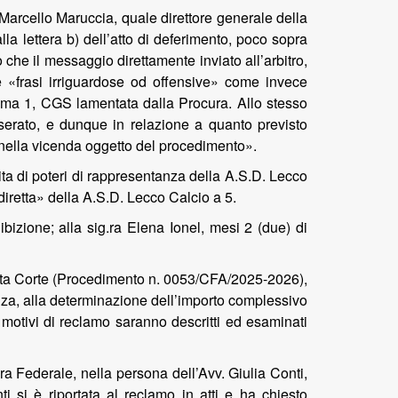
arcello Maruccia, quale direttore generale della
la lettera b) dell’atto di deferimento, poco sopra
 che il messaggio direttamente inviato all’arbitro,
se «frasi irriguardose od offensive» come invece
omma 1, CGS lamentata dalla Procura. Allo stesso
erato, e dunque in relazione a quanto previsto
 nella vicenda oggetto del procedimento».
nita di poteri di rappresentanza della A.S.D. Lecco
diretta» della A.S.D. Lecco Calcio a 5.
bizione; alla sig.ra Elena Ionel, mesi 2 (due) di
esta Corte (Procedimento n. 0053/CFA/2025-2026),
enza, alla determinazione dell’importo complessivo
motivi di reclamo saranno descritti ed esaminati
a Federale, nella persona dell’Avv. Giulia Conti,
i si è riportata al reclamo in atti e ha chiesto