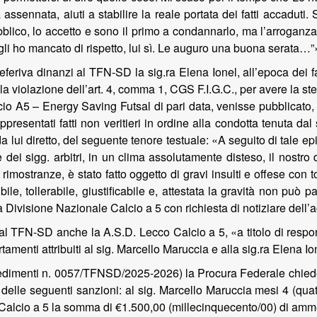
a assennata, aiuti a stabilire la reale portata dei fatti accadu
bblico, lo accetto e sono il primo a condannarlo, ma l’arroganz
 gli ho mancato di rispetto, lui sì. Le auguro una buona serata…”
feriva dinanzi al TFN-SD la sig.ra Elena Ionel, all’epoca dei fa
la violazione dell’art. 4, comma 1, CGS F.I.G.C., per avere la 
cio A5 – Energy Saving Futsal di pari data, venisse pubblicato,
resentati fatti non veritieri in ordine alla condotta tenuta dal s
a lui diretto, del seguente tenore testuale: «A seguito di tale ep
e dei sigg. arbitri, in un clima assolutamente disteso, il nostr
imostranze, è stato fatto oggetto di gravi insulti e offese con ton
, tollerabile, giustificabile e, attestata la gravità non può p
la Divisione Nazionale Calcio a 5 con richiesta di notiziare dell
al TFN-SD anche la A.S.D. Lecco Calcio a 5, «a titolo di responsa
tamenti attribuiti al sig. Marcello Maruccia e alla sig.ra Elena I
dimenti n. 0057/TFNSD/2025-2026) la Procura Federale chiedeva, 
e delle seguenti sanzioni: al sig. Marcello Maruccia mesi 4 (quattr
co Calcio a 5 la somma di €1.500,00 (millecinquecento/00) di am