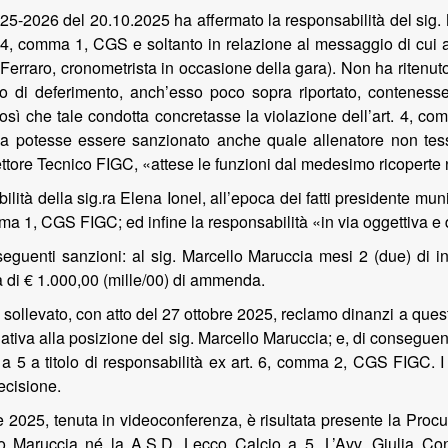
-2026 del 20.10.2025 ha affermato la responsabilità del sig. M
 4, comma 1, CGS e soltanto in relazione al messaggio di cui al
 Ferraro, cronometrista in occasione della gara). Non ha ritenuto
l’atto di deferimento, anch’esso poco sopra riportato, contenes
sì che tale condotta concretasse la violazione dell’art. 4, c
a potesse essere sanzionato anche quale allenatore non tess
ettore Tecnico FIGC, «attese le funzioni dal medesimo ricoperte
ilità della sig.ra Elena Ionel, all’epoca dei fatti presidente mu
mma 1, CGS FIGC; ed infine la responsabilità «in via oggettiva e 
guenti sanzioni: al sig. Marcello Maruccia mesi 2 (due) di ini
a di € 1.000,00 (mille/00) di ammenda.
a sollevato, con atto del 27 ottobre 2025, reclamo dinanzi a qu
lativa alla posizione del sig. Marcello Maruccia; e, di consegu
a 5 a titolo di responsabilità ex art. 6, comma 2, CGS FIGC. I 
ecisione.
 2025, tenuta in videoconferenza, è risultata presente la Procur
lo Maruccia né la A.S.D. Lecco Calcio a 5. L’Avv. Giulia Cont