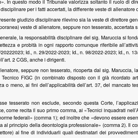
. In questo modo il Tribunale valorizza soltanto il ruolo di di
 disciplinare per i fatti accertati, la differente veste di allenator
presente giudizio disciplinare rilevino sia la veste di direttore g
poranea) veste di allenatore, seppure non tesserato, accertata sul
generale, la responsabilità disciplinare del sig. Maruccia si fo
ettezza e probità in ogni rapporto comunque riferibile all’attività
0222023; Id., n. 29/2022-2023; Id., n. 98/2022-2023; Id., n. 13/
art. 2 CGS, anche i dirigenti.
allenatore, seppure non tesserato, ricoperta dal sig. Maruccia, l
 Tecnico FIGC (in combinato disposto con il già ricordato a
za o meno, ai fini dell’applicabilità dell’art. 37, del mancato 
asse tesserato non esclude, secondo questa Corte, l’applicaz
e, come recita il suo primo comma, ai «Tecnici inquadrati nell’
 le norme federali» (comma 1); ed inoltre che «devono essere esem
otta al principio della deontologia professionale» (comma 2). Il c
 settore) al fine di individuarli quali destinatari dei provvedime