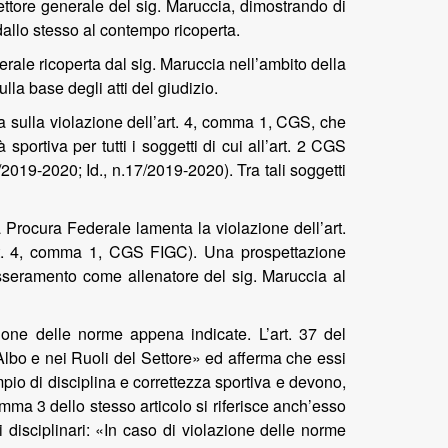
rettore generale del sig. Maruccia, dimostrando di
e dallo stesso al contempo ricoperta.
enerale ricoperta dal sig. Maruccia nell’ambito della
la base degli atti del giudizio.
nda sulla violazione dell’art. 4, comma 1, CGS, che
 sportiva per tutti i soggetti di cui all’art. 2 CGS
2019-2020; Id., n.17/2019-2020). Tra tali soggetti
a Procura Federale lamenta la violazione dell’art.
rt. 4, comma 1, CGS FIGC). Una prospettazione
tesseramento come allenatore del sig. Maruccia al
ione delle norme appena indicate. L’art. 37 del
Albo e nei Ruoli del Settore» ed afferma che essi
pio di disciplina e correttezza sportiva e devono,
omma 3 dello stesso articolo si riferisce anch’esso
nti disciplinari: «In caso di violazione delle norme