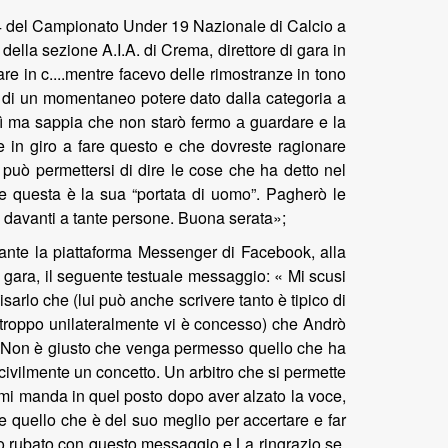
 34 del Campionato Under 19 Nazionale di Calcio a
della sezione A.I.A. di Crema, direttore di gara in
re in c....mentre facevo delle rimostranze in tono
to di un momentaneo potere dato dalla categoria a
sì ma sappia che non starò fermo
а
guardare e la
te in giro a fare questo e che dovreste ragionare
 può permettersi di dire le cose che ha detto nel
e questa è la sua “portata di uomo”. Pagherò le
e davanti a tante persone. Buona serata»;
iante la piattaforma Messenger di Facebook, alla
ta gara, il seguente testuale messaggio: « Mi scusi
arlo che (lui può anche scrivere tanto è tipico di
rtroppo unilateralmente vi è concesso) che Andrò
le. Non è giusto che venga permesso quello che ha
 civilmente un concetto. Un arbitro che si permette
i mi manda in quel posto dopo aver alzato la voce,
 quello che è del suo meglio per accertare e far
e ho rubato con questo messaggio e La ringrazio se,