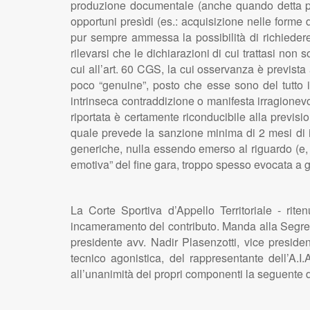
produzione documentale (anche quando detta prod
opportuni presìdi (es.: acquisizione nelle forme de
pur sempre ammessa la possibilità di richiedere 
rilevarsi che le dichiarazioni di cui trattasi non
cui all’art. 60 CGS, la cui osservanza è prevista 
poco “genuine”, posto che esse sono del tutto id
intrinseca contraddizione o manifesta irragionevo
riportata è certamente riconducibile alla previsione
quale prevede la sanzione minima di 2 mesi di i
generiche, nulla essendo emerso al riguardo (e,
emotiva” del fine gara, troppo spesso evocata a g
La Corte Sportiva d’Appello Territoriale - rite
incameramento del contributo. Manda alla Segrete
presidente avv. Nadir Plasenzotti, vice preside
tecnico agonistica, del rappresentante dell’A.I
all’unanimità dei propri componenti la seguente 