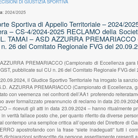
ECISIONI DI GIUSTIZIA SPORTIVA
va
:
2024/2025
Sportiva di Appello Territoriale – 2024/2025 – 
libera – CS-4/2024-2025 RECLAMO della 
POL. TAMAI – ASD AZZURRA PREMARIACCO del 
U n. 26 del Comitato Regionale FVG del 20.09.
SD AZZURRA PREMARIACCO (Campionato di Eccellenza ga
al GST, pubblicate sul CU n. 26 del Comitato Regionale FVG del
.09.2024, il Giudice Sportivo Territoriale ha irrogato la sanzio
l’A.S.D. AZZURRA PREMARIACCO (Campionato di Eccellenza, gar
tato con veemenza nei confronti dell’AA1 proferendo reiteratamen
opo aver formalizzato preannuncio di reclamo in data 20.09.2024
icevuti gli atti in data 23.09.2024 – hanno ritualmente prop
be in verità fallace posto che, per quanto riferito da diverse pers
al contempo una semplice critica all’operato del Direttore di Gar
FERRO apostrofando con la frase “siete inadeguati” tutti i c
chiarazioni sottoscritte da persone asseritamente presenti al m