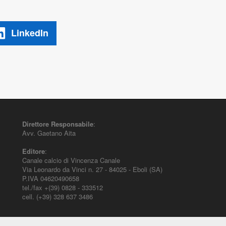
LinkedIn
Direttore Responsabile
:
Avv. Gaetano Aita
Editore
:
Canale calcio di Vincenza Canale
Via Leonardo da Vinci n. 27 - 84025 - Eboli (SA)
P.IVA 04620490658
tel./fax +(39) 0828 - 333512
cell. (+39) 328 637 3486