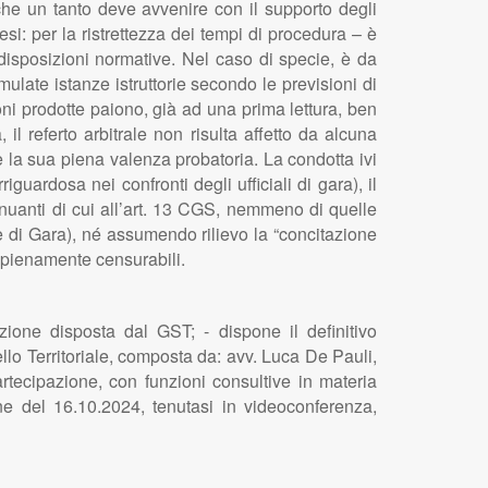
che un tanto deve avvenire con il supporto degli
tesi: per la ristrettezza dei tempi di procedura – è
 disposizioni normative. Nel caso di specie, è da
mulate istanze istruttorie secondo le previsioni di
ioni prodotte paiono, già ad una prima lettura, ben
l referto arbitrale non risulta affetto da alcuna
e la sua piena valenza probatoria. La condotta ivi
riguardosa nei confronti degli ufficiali di gara), il
nuanti di cui all’art. 13 CGS, nemmeno di quelle
 di Gara), né assumendo rilievo la “concitazione
o pienamente censurabili.
izione disposta dal GST; - dispone il definitivo
lo Territoriale, composta da: avv. Luca De Pauli,
rtecipazione, con funzioni consultive in materia
one del 16.10.2024, tenutasi in videoconferenza,