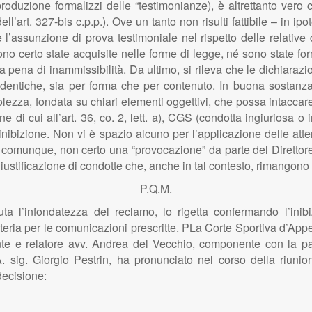
uzione formalizzi delle “testimonianze), è altrettanto vero 
ll’art. 327-bis c.p.p.). Ove un tanto non risulti fattibile – in ipo
l’assunzione di prova testimoniale nel rispetto delle relative
 sono certo state acquisite nelle forme di legge, né sono state for
a pena di inammissibilità. Da ultimo, si rileva che le dichiaraz
entiche, sia per forma che per contenuto. In buona sostanza, i
lezza, fondata su chiari elementi oggettivi, che possa intaccar
 di cui all’art. 36, co. 2, lett. a), CGS (condotta ingiuriosa o ir
nibizione. Non vi è spazio alcuno per l’applicazione delle atte
 comunque, non certo una “provocazione” da parte del Direttore
iustificazione di condotte che, anche in tal contesto, rimangon
P.Q.M.
nuta l’infondatezza del reclamo, lo rigetta confermando l’inib
ria per le comunicazioni prescritte. PLa Corte Sportiva d’Appel
nte e relatore avv. Andrea del Vecchio, componente con la pa
.A. sig. Giorgio Pestrin, ha pronunciato nel corso della riuni
decisione: