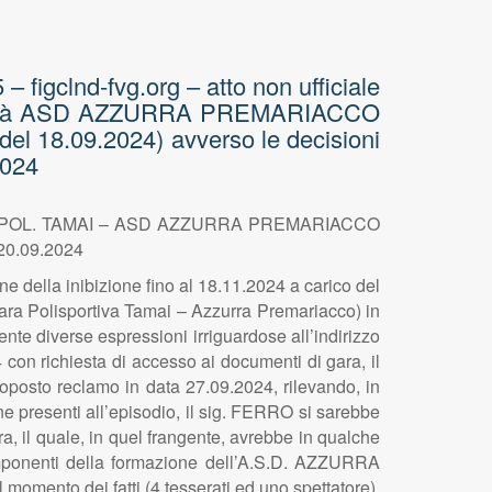
figclnd-fvg.org – atto non ufficiale
Società ASD AZZURRA PREMARIACCO
18.09.2024) avverso le decisioni
2024
ra POL. TAMAI – ASD AZZURRA PREMARIACCO
 20.09.2024
ne della inibizione fino al 18.11.2024 a carico del
a Polisportiva Tamai – Azzurra Premariacco) in
te diverse espressioni irriguardose all’indirizzo
 con richiesta di accesso ai documenti di gara, il
osto reclamo in data 27.09.2024, rilevando, in
one presenti all’episodio, il sig. FERRO si sarebbe
a, il quale, in quel frangente, avrebbe in qualche
omponenti della formazione dell’A.S.D. AZZURRA
omento dei fatti (4 tesserati ed uno spettatore).