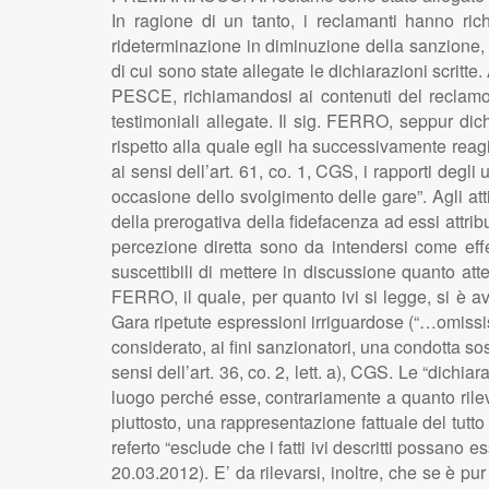
In ragione di un tanto, i reclamanti hanno rich
rideterminazione in diminuzione della sanzione, an
di cui sono state allegate le dichiarazioni scrit
PESCE, richiamandosi ai contenuti del reclamo, h
testimoniali allegate. Il sig. FERRO, seppur dich
rispetto alla quale egli ha successivamente reagi
ai sensi dell’art. 61, co. 1, CGS, i rapporti degli 
occasione dello svolgimento delle gare”. Agli atti 
della prerogativa della fidefacenza ad essi attribui
percezione diretta sono da intendersi come effett
suscettibili di mettere in discussione quanto attes
FERRO, il quale, per quanto ivi si legge, si è a
Gara ripetute espressioni irriguardose (“…omissis…
considerato, ai fini sanzionatori, una condotta so
sensi dell’art. 36, co. 2, lett. a), CGS. Le “dich
luogo perché esse, contrariamente a quanto rilev
piuttosto, una rappresentazione fattuale del tutto 
referto “esclude che i fatti ivi descritti possano 
20.03.2012). E’ da rilevarsi, inoltre, che se è p