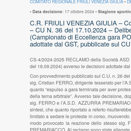
COMITATO REGIONALE FRIULI VENEZIA GIULIA
•
D
•
Data decisione
:
17 ottobre 2024
•
Stagione sporti
C.R. FRIULI VENEZIA GIULIA – Corte 
– CU N. 36 del 17.10.2024 – De
(Campionato di Eccellenza gara 
adottate dal GST, pubblicate sul C
CS-4/2024-2025 RECLAMO della Società A
del 18.09.2024) avverso le decisioni adottate d
Con provvedimento pubblicato sul C.U. n. 26 del 20
sig. Cristian FERRO, dirigente tesserato per 
quanto “espulso a gara terminata per aver protes
della terna arbitrale”. Avverso tale decisione, d
sig. FERRO e l’A.S.D. AZZURRA PREMARIACCO – r
sintesi, che quanto riportato a referto risultereb
limitato a sedare le proteste in corso, muovendo 
modo provocato la reazione dello stesso sig. 
PREMARIACCO. Al reclamo sono state allegate 5 di