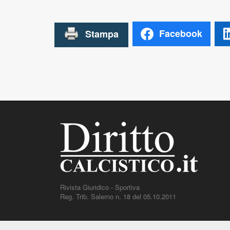
Facebook
Rivista Giuridico - Sportiva
Reg. Trib. Salerno n. 18 del 05.10.2011