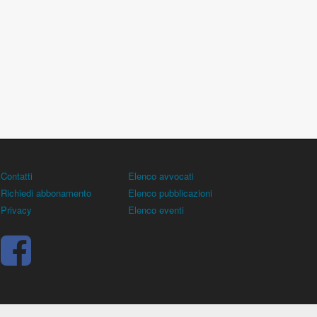
Contatti
Elenco avvocati
Richiedi abbonamento
Elenco pubblicazioni
Privacy
Elenco eventi