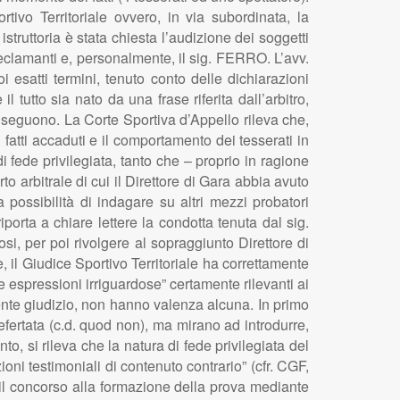
tivo Territoriale ovvero, in via subordinata, la
struttoria è stata chiesta l’audizione dei soggetti
reclamanti e, personalmente, il sig. FERRO. L’avv.
 esatti termini, tenuto conto delle dichiarazioni
tutto sia nato da una frase riferita dall’arbitro,
e seguono. La Corte Sportiva d’Appello rileva che,
 i fatti accaduti e il comportamento dei tesserati in
di fede privilegiata, tanto che – proprio in ragione
rto arbitrale di cui il Direttore di Gara abbia avuto
a possibilità di indagare su altri mezzi probatori
riporta a chiare lettere la condotta tenuta dal sig.
i, per poi rivolgere al sopraggiunto Direttore di
, il Giudice Sportivo Territoriale ha correttamente
e espressioni irriguardose” certamente rilevanti ai
esente giudizio, non hanno valenza alcuna. In primo
fertata (c.d. quod non), ma mirano ad introdurre,
to, si rileva che la natura di fede privilegiata del
ioni testimoniali di contenuto contrario” (cfr. CGF,
a il concorso alla formazione della prova mediante