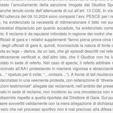
iesto l’annullamento della sanzione irrogata dal Giudice Spor
che tenuto conto dell’attenuante di cui all’art. 13 CGS. In via i
te. All’udienza del 09.10.2024 sono comparsi l’avv. PESCE per i 
a evidenziato la necessità di ridimensionare il fatto nei suoi
iaratosi dispiaciuto per quanto accaduto, ha evidenziato come il 
to. Il reclamo è da reputarsi infondato in ragione dei motivi ch
ufficiali di gara e i relativi supplementi “fanno piena prova circa
degli ufficiali di gara è, quindi, riconosciuta la natura di fonte 
ta ex lege – deriva, da un lato, che gli episodi descritti nel refe
ivamente verificati e, dall’altro lato, che il Giudice non ha l
tato in sede di referto. Nel caso di specie, il referto arbitrale 
vvicinato all’AA1 protestando in maniera vigorosa e sbracciandos
” ripetuto per 6 volte; “…omissis…”). A fronte di tali risultanze
stanziatasi in una veemente protesta, con reiterazione di “divers
iarazioni testimoniali” allegate dai reclamanti, nell’ambito del pr
ato in sede di reclamo, non incidono su una circostanza non re
dissimile rispetto a quella riportata dal Direttore di Gara. Sul pun
essere sovvertiti validamente con la mera allegazione di dichiaraz
ur vero che nel processo sportivo non è mai precluso alla difes