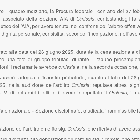
e il quadro indiziario, la Procura federale - con atto del 27 fe
tti associato della Sezione AIA di
Omissis
, contestandogli la v
tico dell’AIA, per avere tenuto, nei confronti dell’arbitro effet
a dignità personale, consistita, secondo l’incolpazione, nell’ave
ocato alla data del 26 giugno 2025, durante la cena sezionale d
opo una foto di gruppo tenutasi durante il raduno precampi
ioni il reclamante avrebbe
omissis
e, nella seconda occasione,
vassero adeguato riscontro probatorio, quanto al fatto del 26 
5, nella audizione dell’arbitro
Omissis
; reputava altresì sign
 V. di entrambi i fatti e di avere interpellato il
Omissis
, il 
erale nazionale - Sezione disciplinare, giudicata inammissibile l
izione dell’arbitro emerito sig.
Omissis
, che riferiva di avere a
are rilevanza alla deposizione dell’arbitro sig.
Omissis
, che aff