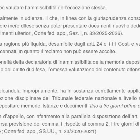
be valutare l’ammissibilità dell’eccezione stessa.
almente in udienza. Il che, in linea con la giurisprudenza conso
olgere mere difese senza poter presentare documenti nuovi o dedur
menti ulteriori, Corte fed. app., Sez. I, n. 83/2025-2026).
la ragione più liquida, desumibile dagli artt. 24 e 111 Cost. e v
accennati, in quanto il reclamo non può essere accolto.
neità della declaratoria di inammissibilità della memoria deposi
del diritto di difesa, l’omessa valutazione del contenuto difensi
 indicandola impropriamente, ha in sostanza correttamente appli
ione disciplinare del Tribunale federale nazionale a livello 
o depositare memorie, istanze e documenti
“fino a tre giorni prima
e d’appello, con riferimento alla parallela disposizione dell’
ersa previsione del comma 1 rispetto al comma 2, i tre giorni d
22; Corte fed. app., SS.UU., n. 23/2020-2021).