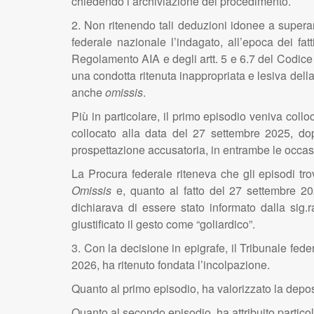
chiedendo l’archiviazione del procedimento.
2. Non ritenendo tali deduzioni idonee a superar
federale nazionale l’indagato, all’epoca dei fa
Regolamento AIA e degli artt. 5 e 6.7 del Codice e
una condotta ritenuta inappropriata e lesiva dell
anche
omissis
.
Più in particolare, il primo episodio veniva coll
collocato alla data del 27 settembre 2025, d
prospettazione accusatoria, in entrambe le occas
La Procura federale riteneva che gli episodi tro
Omissis
e, quanto al fatto del 27 settembre 202
dichiarava di essere stato informato dalla sig.ra
giustificato il gesto come “goliardico”.
3. Con la decisione in epigrafe, il Tribunale fed
2026, ha ritenuto fondata l’incolpazione.
Quanto al primo episodio, ha valorizzato la depos
Quanto al secondo episodio, ha attribuito particol