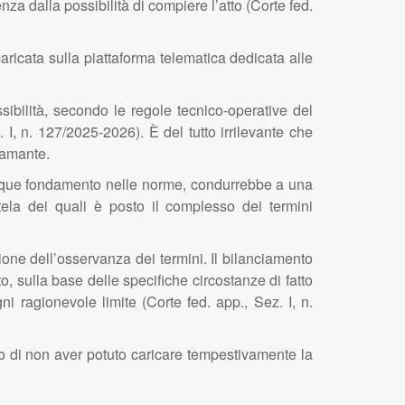
za dalla possibilità di compiere l’atto (Corte fed.
caricata sulla piattaforma telematica dedicata alle
ibilità, secondo le regole tecnico-operative del
. I, n. 127/2025-2026). È del tutto irrilevante che
lamante.
alunque fondamento nelle norme, condurrebbe a una
tutela dei quali è posto il complesso dei termini
ione dell’osservanza dei termini. Il bilanciamento
reto, sulla base delle specifiche circostanze di fatto
 ragionevole limite (Corte fed. app., Sez. I, n.
ato di non aver potuto caricare tempestivamente la