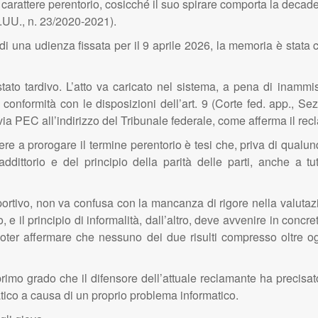
arattere perentorio, cosicché il suo spirare comporta la decaden
S.UU., n. 23/2020-2021).
e di una udienza fissata per il 9 aprile 2026, la memoria è stata 
ato tardivo. L’atto va caricato nel sistema, a pena di inammiss
 conformità con le disposizioni dell’art. 9 (Corte fed. app., Sez
 PEC all’indirizzo del Tribunale federale, come afferma il rec
lere a prorogare il termine perentorio è tesi che, priva di qu
raddittorio e del principio della parità delle parti, anche a 
sportivo, non va confusa con la mancanza di rigore nella valutaz
lato, e il principio di informalità, dall’altro, deve avvenire in conc
oter affermare che nessuno dei due risulti compresso oltre ogni
 primo grado che il difensore dell’attuale reclamante ha precis
tico a causa di un proprio problema informatico.