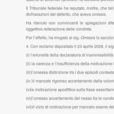
Il Tribunale federale ha reputato, inoltre, che ta
dichiarazioni del deferito, che aveva
omissis
.
Ha ritenuto non convincenti le spiegazioni dif
oggettiva reiterazione delle condotte.
Per l’effetto, ha irrogato al sig.
Omissis
la sanzion
4.
Con reclamo depositato il 23 aprile 2026, il si
(i) l’erroneità della declaratoria di inammissibili
(ii) la carenza e l’insufficienza della motivazione
(iii)l’omessa distinzione tra i due episodi contest
(iv )il mancato rigoroso accertamento della volont
(v)la motivazione apodittica sulla frase asserita
(vi)l’omesso accertamento del nesso tra le condo
(vii)il vizio di motivazione per mancato esame del