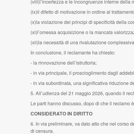
(viii)l’incertezza e le incongruenze interne della
(ix)il difetto di motivazione in ordine al trattame
(x)la violazione dei principi di specificità della 
(xi)l’omessa acquisizione o la mancata valorizzazio
(xii)la necessità di una rivalutazione complessiva
In conclusione, il reclamante ha chiesto:
- la rinnovazione dell’istruttoria;
- in via principale, il proscioglimento dagli addebit
- in via subordinata, una significativa riduzione d
5. All’udienza del 21 maggio 2026, quando il rec
Le parti hanno discusso, dopo di che il reclamo è 
CONSIDERATO IN DIRITTO
6. In via preliminare, va dato atto che nel corso 
di censura.