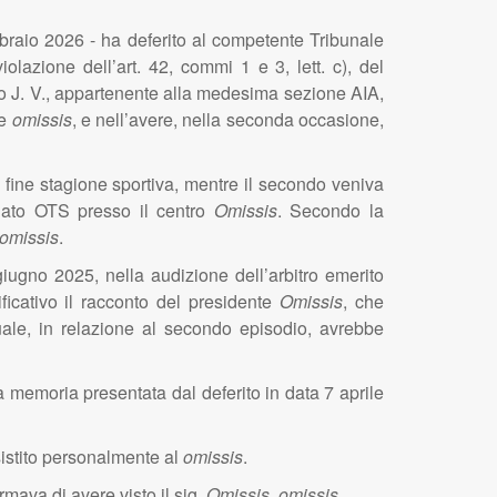
bbraio 2026 - ha deferito al competente Tribunale
iolazione dell’art. 42, commi 1 e 3, lett. c), del
tivo J. V., appartenente alla medesima sezione AIA,
re
omissis
, e nell’avere, nella seconda occasione,
i fine stagione sportiva, mentre il secondo veniva
onato OTS presso il centro
Omissis
. Secondo la
omissis
.
giugno 2025, nella audizione dell’arbitro emerito
ificativo il racconto del presidente
Omissis
, che
quale, in relazione al secondo episodio, avrebbe
a memoria presentata dal deferito in data 7 aprile
ssistito personalmente al
omissis
.
ermava di avere visto il sig.
Omissis
,
omissis
.