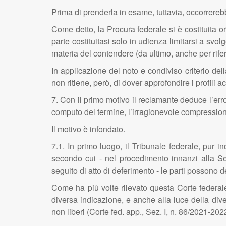
Prima di prenderla in esame, tuttavia, occorrereb
Come detto, la Procura federale si è costituita or
parte costituitasi solo in udienza limitarsi a sv
materia del contendere (da ultimo, anche per riferi
In applicazione del noto e condiviso criterio del
non ritiene, però, di dover approfondire i profili 
7. Con il primo motivo il reclamante deduce l’erro
computo del termine, l’irragionevole compressione 
Il motivo è infondato.
7.1. In primo luogo, il Tribunale federale, pur
secondo cui - nel procedimento innanzi alla Sez
seguito di atto di deferimento - le parti posson
Come ha più volte rilevato questa Corte federal
diversa indicazione, e anche alla luce della div
non liberi (Corte fed. app., Sez. I, n. 86/2021-20