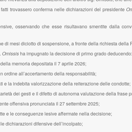
li fatti trovassero conferma nelle dichiarazioni del presidente
Om
ensive, osservando che esse risultavano smentite dalla conve
e di mesi diciotto di sospensione, a fronte della richiesta della
g.
Omissis
ha impugnato la decisione di primo grado deducendo
tà della memoria depositata il 7 aprile 2026;
 in ordine all’accertamento della responsabilità;
ati e la indebita valorizzazione della reiterazione delle condotte;
arietà dei gesti e il difetto di autonoma valutazione della frase 
mente offensiva pronunciata il 27 settembre 2025;
tte e le conseguenze lesive affermate nella decisione;
le dichiarazioni difensive dell’incolpato;