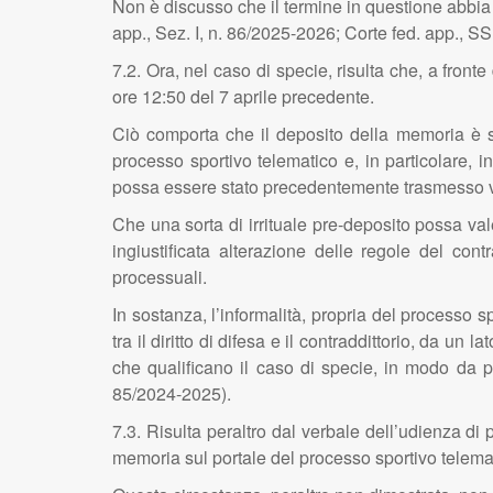
Non è discusso che il termine in questione abbia c
app., Sez. I, n. 86/2025-2026; Corte fed. app., S
7.2. Ora, nel caso di specie, risulta che, a front
ore 12:50 del 7 aprile precedente.
Ciò comporta che il deposito della memoria è st
processo sportivo telematico e, in particolare, in
possa essere stato precedentemente trasmesso via
Che una sorta di irrituale pre-deposito possa va
ingiustificata alterazione delle regole del cont
processuali.
In sostanza, l’informalità, propria del processo 
tra il diritto di difesa e il contraddittorio, da un 
che qualificano il caso di specie, in modo da p
85/2024-2025).
7.3. Risulta peraltro dal verbale dell’udienza di
memoria sul portale del processo sportivo telema