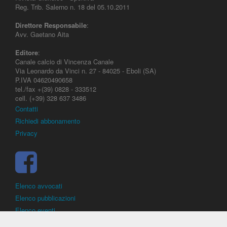
Reg. Trib. Salerno n. 18 del 05.10.2011
Direttore Responsabile
:
Avv. Gaetano Aita
Editore
:
Canale calcio di Vincenza Canale
Via Leonardo da Vinci n. 27 - 84025 - Eboli (SA)
P.IVA 04620490658
tel./fax +(39) 0828 - 333512
cell. (+39) 328 637 3486
Contatti
Richiedi abbonamento
Privacy
Elenco avvocati
Elenco pubblicazioni
Elenco eventi