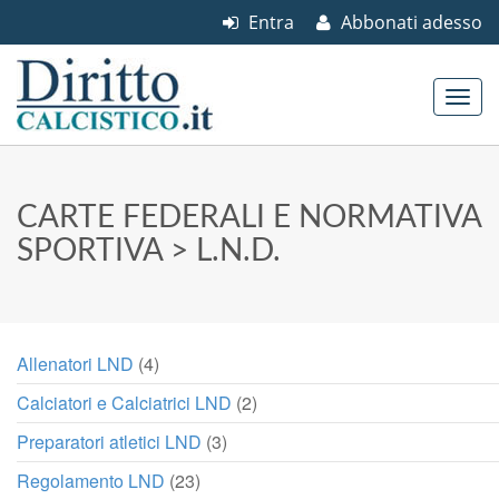
Entra
Abbonati adesso
Skip to content
Main menu
CARTE FEDERALI E NORMATIVA
SPORTIVA
> L.N.D.
Allenatori LND
(4)
Calciatori e Calciatrici LND
(2)
Preparatori atletici LND
(3)
Regolamento LND
(23)