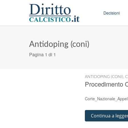
Skip to conten
Main menu
Decisioni
Antidoping (coni)
Pagina 1 di 1
ANTIDOPING (CONI)
,
C
Procedimento C
Corte_Nazionale_Appel
Continua a legge