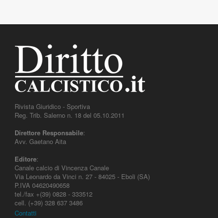
Rivista Giuridico - Sportiva
Reg. Trib. Salerno n. 18 del 05.10.2011
Direttore Responsabile
:
Avv. Gaetano Aita
Editore
:
Canale calcio di Vincenza Canale
Via Leonardo da Vinci n. 27 - 84025 - Eboli (SA)
P.IVA 04620490658
tel./fax +(39) 0828 - 333512
cell. (+39) 328 637 3486
Contatti