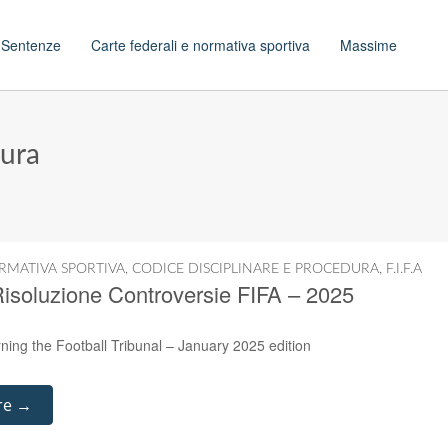
t
Sentenze
Carte federali e normativa sportiva
Massime
dura
RMATIVA SPORTIVA
,
CODICE DISCIPLINARE E PROCEDURA
,
F.I.F.A
isoluzione Controversie FIFA – 2025
ing the Football Tribunal – January 2025 edition
re →