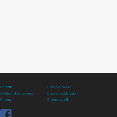
Contatti
Elenco avvocati
Richiedi abbonamento
Elenco pubblicazioni
Privacy
Elenco eventi