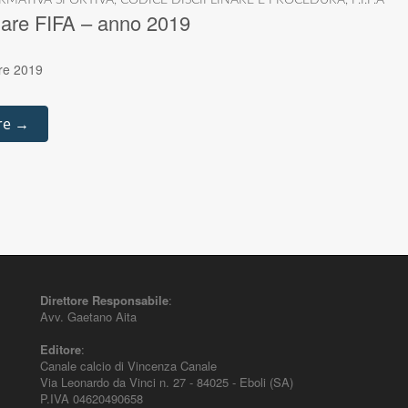
RMATIVA SPORTIVA
,
CODICE DISCIPLINARE E PROCEDURA
,
F.I.F.A
nare FIFA – anno 2019
are 2019
re →
Direttore Responsabile
:
Avv. Gaetano Aita
Editore
:
Canale calcio di Vincenza Canale
Via Leonardo da Vinci n. 27 - 84025 - Eboli (SA)
P.IVA 04620490658