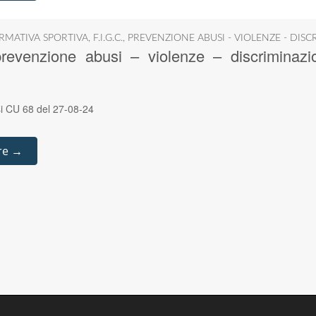
RMATIVA SPORTIVA
,
F.I.G.C.
,
PREVENZIONE ABUSI - VIOLENZE - DISC
revenzione abusi – violenze – discriminazi
i CU 68 del 27-08-24
re →