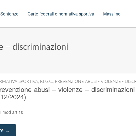
t
Sentenze
Carte federali e normativa sportiva
Massime
e – discriminazioni
RMATIVA SPORTIVA
,
F.I.G.C.
,
PREVENZIONE ABUSI - VIOLENZE - DISC
evenzione abusi – violenze – discriminazioni 
/12/2024)
i mod art 10
re →