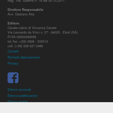
Reg. Trib. Salerno n. 18 del 05.10.2011
Direttore Responsabile
:
Avv. Gaetano Aita
Editore
:
Canale calcio di Vincenza Canale
Via Leonardo da Vinci n. 27 - 84025 - Eboli (SA)
P.IVA 04620490658
tel./fax +(39) 0828 - 333512
cell. (+39) 328 637 3486
Contatti
Richiedi abbonamento
Privacy
Elenco avvocati
Elenco pubblicazioni
Elenco eventi