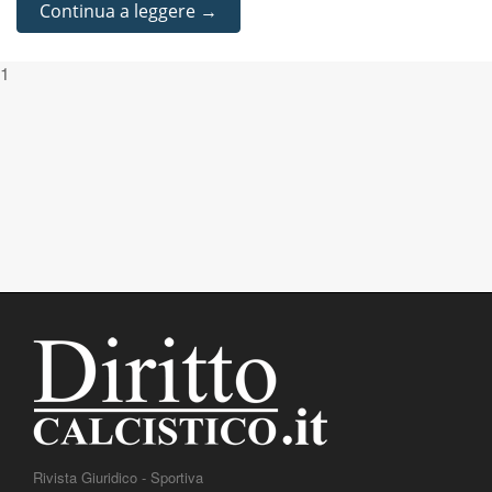
Continua a leggere →
1
Rivista Giuridico - Sportiva