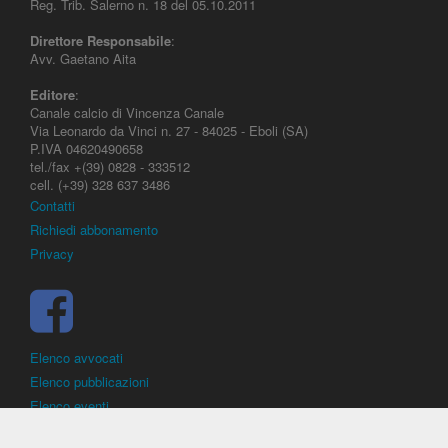
Reg. Trib. Salerno n. 18 del 05.10.2011
Direttore Responsabile
:
Avv. Gaetano Aita
Editore
:
Canale calcio di Vincenza Canale
Via Leonardo da Vinci n. 27 - 84025 - Eboli (SA)
P.IVA 04620490658
tel./fax +(39) 0828 - 333512
cell. (+39) 328 637 3486
Contatti
Richiedi abbonamento
Privacy
Elenco avvocati
Elenco pubblicazioni
Elenco eventi