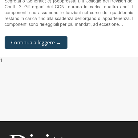
Segretario Generale; e) [Soppressa] f) il Collegio dei Revisori dei
Conti. 2. Gli organi del CONI durano in carica quattro anni. I
componenti che assumono le funzioni nel corso del quadriennio
restano in carica fino alla scadenza dell’organo di appartenenza. I
componenti sono rieleggibili per più mandati, ad eccezione…
Continua a leggere →
1