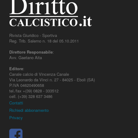
Rivista Giuridico - Sportiva
Reg. Trib. Salerno n. 18 del 05.10.2011
Direttore Responsabile
:
Avv. Gaetano Aita
Editore
:
Canale calcio di Vincenza Canale
Via Leonardo da Vinci n. 27 - 84025 - Eboli (SA)
P.IVA 04620490658
tel./fax +(39) 0828 - 333512
cell. (+39) 328 637 3486
Contatti
Richiedi abbonamento
Privacy