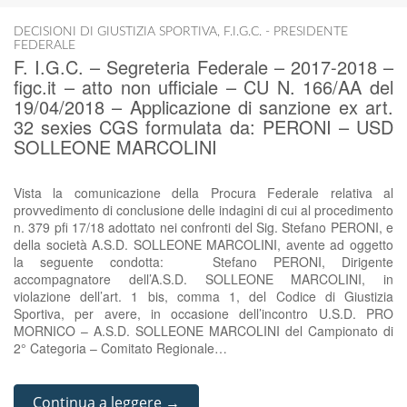
DECISIONI DI GIUSTIZIA SPORTIVA
,
F.I.G.C. - PRESIDENTE
FEDERALE
F. I.G.C. – Segreteria Federale – 2017-2018 –
figc.it – atto non ufficiale – CU N. 166/AA del
19/04/2018 – Applicazione di sanzione ex art.
32 sexies CGS formulata da: PERONI – USD
SOLLEONE MARCOLINI
Vista la comunicazione della Procura Federale relativa al
provvedimento di conclusione delle indagini di cui al procedimento
n. 379 pfi 17/18 adottato nei confronti del Sig. Stefano PERONI, e
della società A.S.D. SOLLEONE MARCOLINI, avente ad oggetto
la seguente condotta: Stefano PERONI, Dirigente
accompagnatore dell’A.S.D. SOLLEONE MARCOLINI, in
violazione dell’art. 1 bis, comma 1, del Codice di Giustizia
Sportiva, per avere, in occasione dell’incontro U.S.D. PRO
MORNICO – A.S.D. SOLLEONE MARCOLINI del Campionato di
2° Categoria – Comitato Regionale…
Continua a leggere →