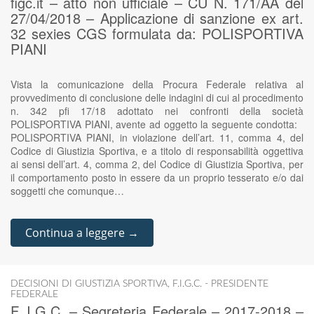
figc.it – atto non ufficiale – CU N. 171/AA del
27/04/2018 – Applicazione di sanzione ex art.
32 sexies CGS formulata da: POLISPORTIVA
PIANI
Vista la comunicazione della Procura Federale relativa al
provvedimento di conclusione delle indagini di cui al procedimento
n. 342 pfi 17/18 adottato nei confronti della società
POLISPORTIVA PIANI, avente ad oggetto la seguente condotta:
POLISPORTIVA PIANI, in violazione dell’art. 11, comma 4, del
Codice di Giustizia Sportiva, e a titolo di responsabilità oggettiva
ai sensi dell’art. 4, comma 2, del Codice di Giustizia Sportiva, per
il comportamento posto in essere da un proprio tesserato e/o dai
soggetti che comunque…
Continua a leggere →
DECISIONI DI GIUSTIZIA SPORTIVA
,
F.I.G.C. - PRESIDENTE
FEDERALE
F. I.G.C. – Segreteria Federale – 2017-2018 –