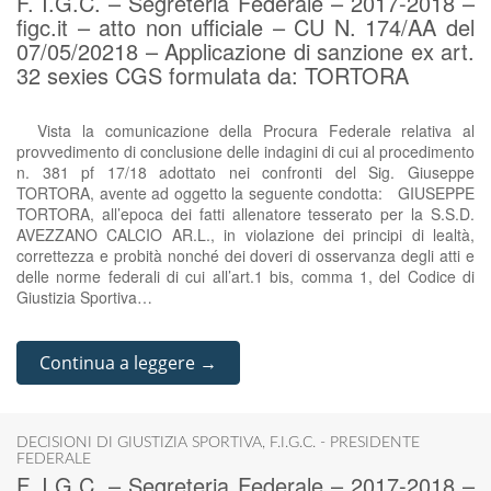
F. I.G.C. – Segreteria Federale – 2017-2018 –
figc.it – atto non ufficiale – CU N. 174/AA del
07/05/20218 – Applicazione di sanzione ex art.
32 sexies CGS formulata da: TORTORA
Vista la comunicazione della Procura Federale relativa al
provvedimento di conclusione delle indagini di cui al procedimento
n. 381 pf 17/18 adottato nei confronti del Sig. Giuseppe
TORTORA, avente ad oggetto la seguente condotta: GIUSEPPE
TORTORA, all’epoca dei fatti allenatore tesserato per la S.S.D.
AVEZZANO CALCIO AR.L., in violazione dei principi di lealtà,
correttezza e probità nonché dei doveri di osservanza degli atti e
delle norme federali di cui all’art.1 bis, comma 1, del Codice di
Giustizia Sportiva…
Continua a leggere →
DECISIONI DI GIUSTIZIA SPORTIVA
,
F.I.G.C. - PRESIDENTE
FEDERALE
F. I.G.C. – Segreteria Federale – 2017-2018 –