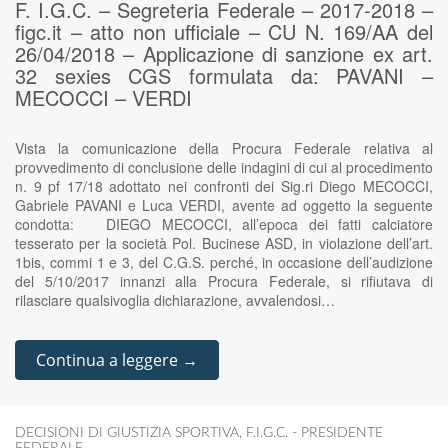
F. I.G.C. – Segreteria Federale – 2017-2018 –
figc.it – atto non ufficiale – CU N. 169/AA del
26/04/2018 – Applicazione di sanzione ex art.
32 sexies CGS formulata da: PAVANI –
MECOCCI – VERDI
Vista la comunicazione della Procura Federale relativa al
provvedimento di conclusione delle indagini di cui al procedimento
n. 9 pf 17/18 adottato nei confronti dei Sig.ri Diego MECOCCI,
Gabriele PAVANI e Luca VERDI, avente ad oggetto la seguente
condotta: DIEGO MECOCCI, all’epoca dei fatti calciatore
tesserato per la società Pol. Bucinese ASD, in violazione dell’art.
1bis, commi 1 e 3, del C.G.S. perché, in occasione dell’audizione
del 5/10/2017 innanzi alla Procura Federale, si rifiutava di
rilasciare qualsivoglia dichiarazione, avvalendosi…
Continua a leggere →
DECISIONI DI GIUSTIZIA SPORTIVA
,
F.I.G.C. - PRESIDENTE