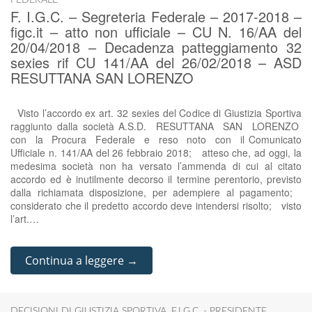
FEDERALE
F. I.G.C. – Segreteria Federale – 2017-2018 –
figc.it – atto non ufficiale – CU N. 16/AA del
20/04/2018 – Decadenza patteggiamento 32
sexies rif CU 141/AA del 26/02/2018 – ASD
RESUTTANA SAN LORENZO
Visto l’accordo ex art. 32 sexies del Codice di Giustizia Sportiva
raggiunto dalla società A.S.D. RESUTTANA SAN LORENZO
con la Procura Federale e reso noto con il Comunicato
Ufficiale n. 141/AA del 26 febbraio 2018; atteso che, ad oggi, la
medesima società non ha versato l’ammenda di cui al citato
accordo ed è inutilmente decorso il termine perentorio, previsto
dalla richiamata disposizione, per adempiere al pagamento;
considerato che il predetto accordo deve intendersi risolto; visto
l’art.…
Continua a leggere →
DECISIONI DI GIUSTIZIA SPORTIVA
,
F.I.G.C. - PRESIDENTE