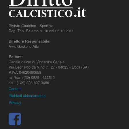
Rivista Giuridico - Sportiva
Reg. Trib. Salerno n. 18 del 05.10.2011
Direttore Responsabile
:
Avv. Gaetano Aita
Editore
:
Canale calcio di Vincenza Canale
Via Leonardo da Vinci n. 27 - 84025 - Eboli (SA)
P.IVA 04620490658
tel./fax +(39) 0828 - 333512
cell. (+39) 328 637 3486
Contatti
Richiedi abbonamento
Privacy