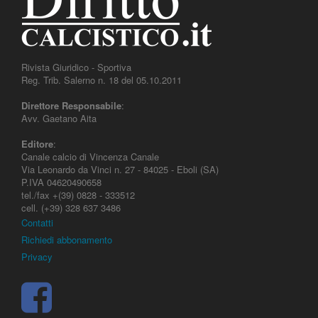
Rivista Giuridico - Sportiva
Reg. Trib. Salerno n. 18 del 05.10.2011
Direttore Responsabile
:
Avv. Gaetano Aita
Editore
:
Canale calcio di Vincenza Canale
Via Leonardo da Vinci n. 27 - 84025 - Eboli (SA)
P.IVA 04620490658
tel./fax +(39) 0828 - 333512
cell. (+39) 328 637 3486
Contatti
Richiedi abbonamento
Privacy