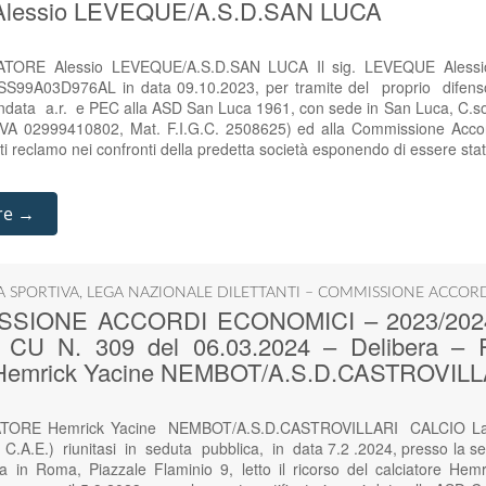
lessio LEVEQUE/A.S.D.SAN LUCA
ORE Alessio LEVEQUE/A.S.D.SAN LUCA Il sig. LEVEQUE Alessio, 
LSS99A03D976AL in data 09.10.2023, per tramite del proprio dife
ata a.r. e PEC alla ASD San Luca 1961, con sede in San Luca, C.so
IVA 02999410802, Mat. F.I.G.C. 2508625) ed alla Commissione Accor
ti reclamo nei confronti della predetta società esponendo di essere st
re →
IA SPORTIVA
,
LEGA NAZIONALE DILETTANTI – COMMISSIONE ACCOR
SIONE ACCORDI ECONOMICI – 2023/2024 – 
 – CU N. 309 del 06.03.2024 – Delibera
emrick Yacine NEMBOT/A.S.D.CASTROVILL
TORE Hemrick Yacine NEMBOT/A.S.D.CASTROVILLARI CALCIO La 
C.A.E.) riunitasi in seduta pubblica, in data 7.2 .2024, presso la s
sita in Roma, Piazzale Flaminio 9, letto il ricorso del calciatore He