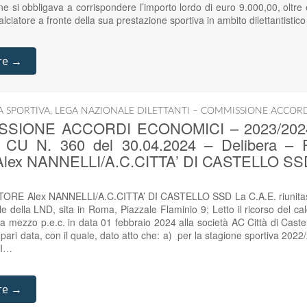
one si obbligava a corrispondere l’importo lordo di euro 9.000,00, oltre 
alciatore a fronte della sua prestazione sportiva in ambito dilettantisti
re →
IA SPORTIVA
,
LEGA NAZIONALE DILETTANTI – COMMISSIONE ACCOR
SIONE ACCORDI ECONOMICI – 2023/2024 – 
 – CU N. 360 del 30.04.2024 – Delibera
lex NANNELLI/A.C.CITTA’ DI CASTELLO SS
E Alex NANNELLI/A.C.CITTA’ DI CASTELLO SSD La C.A.E. riunitasi 
e della LND, sita in Roma, Piazzale Flaminio 9; Letto il ricorso del 
 a mezzo p.e.c. in data 01 febbraio 2024 alla società AC Città di Cast
ari data, con il quale, dato atto che: a) per la stagione sportiva 202
DI…
re →