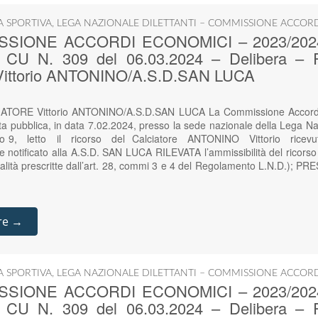
IA SPORTIVA
,
LEGA NAZIONALE DILETTANTI – COMMISSIONE ACCOR
SIONE ACCORDI ECONOMICI – 2023/2024 – 
 – CU N. 309 del 06.03.2024 – Delibera
ittorio ANTONINO/A.S.D.SAN LUCA
RE Vittorio ANTONINO/A.S.D.SAN LUCA La Commissione Accordi E
uta pubblica, in data 7.02.2024, presso la sede nazionale della Lega Nazi
nio 9, letto il ricorso del Calciatore ANTONINO Vittorio ri
 notificato alla A.S.D. SAN LUCA RILEVATA l’ammissibilità del ricorso
alità prescritte dall’art. 28, commi 3 e 4 del Regolamento L.N.D.); 
re →
IA SPORTIVA
,
LEGA NAZIONALE DILETTANTI – COMMISSIONE ACCOR
SIONE ACCORDI ECONOMICI – 2023/2024 – 
 – CU N. 309 del 06.03.2024 – Delibera