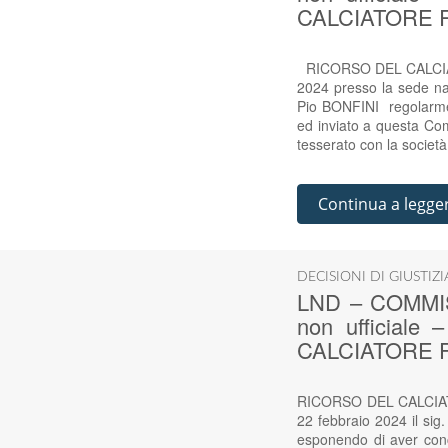
CALCIATORE R
RICORSO DEL CALCIATO
2024 presso la sede naz
Pio BONFINI regolarme
ed inviato a questa Com
tesserato con la soci
Continua a legge
DECISIONI DI GIUSTIZ
LND – COMMIS
non ufficiale
CALCIATORE F
RICORSO DEL CALCIATO
22 febbraio 2024 il sig
esponendo di aver conc