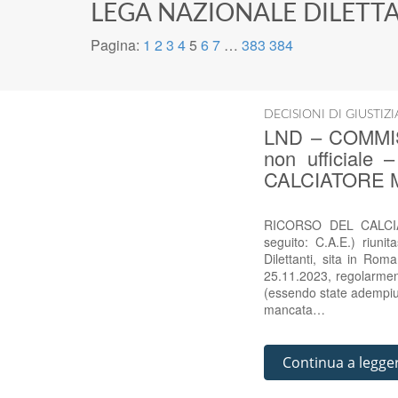
LEGA NAZIONALE DILETT
Pagina:
1
2
3
4
5
6
7
…
383
384
DECISIONI DI GIUSTIZ
LND – COMMIS
non ufficiale
CALCIATORE M
RICORSO DEL CALCIA
seguito: C.A.E.) riuni
Dilettanti, sita in Rom
25.11.2023, regolarmen
(essendo state adempiut
mancata…
Continua a legge