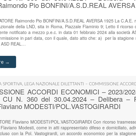
aimondo Pio BONFINI/A.S.D.REAL AVERSA
RE Raimondo Pio BONFINI/A.S.D.REAL AVERSA 1925 La C.A.E. riunit
ionale della LND, sita in Roma, Piazzale Flaminio 9; Letto il ricorso
nte notificato a mezzo p.e.c. in data 01 febbraio 2024 alla societ
missione in pari data, con il quale, dato atto che: a) per la stagion
età ASD REAL…
re →
IA SPORTIVA
,
LEGA NAZIONALE DILETTANTI – COMMISSIONE ACCOR
SIONE ACCORDI ECONOMICI – 2023/2024 – 
 – CU N. 360 del 30.04.2024 – Delibera
laviano MODESTI/POL.VASTOGIRARDI
RE Flaviano MODESTI/POL.VASTOGIRARDI Con ricorso trasmesso a
. Flaviano Modesti, come in atti rappresentato difeso e domiciliato, 
luso con la Pol. Vastogirardi, un accordo economico per la stagione