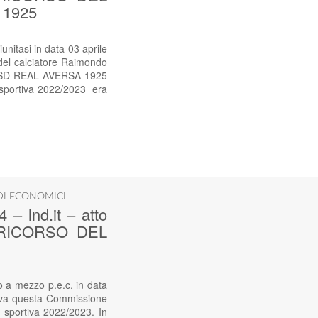
 1925
asi in data 03 aprile
 del calciatore Raimondo
à ASD REAL AVERSA 1925
e sportiva 2022/2023 era
DI ECONOMICI
lnd.it – atto
 – RICORSO DEL
 mezzo p.e.c. in data
adiva questa Commissione
 sportiva 2022/2023. In