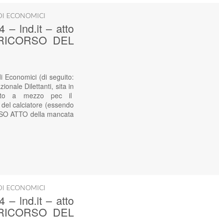
DI ECONOMICI
lnd.it – atto
 – RICORSO DEL
conomici (di seguito:
onale Dilettanti, sita in
cevuto a mezzo pec il
 del calciatore (essendo
PRESO ATTO della mancata
DI ECONOMICI
lnd.it – atto
 – RICORSO DEL