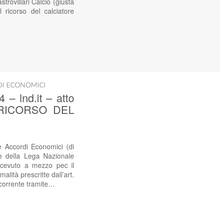
trovillari Calcio (giusta
 ricorso del calciatore
DI ECONOMICI
lnd.it – atto
 – RICORSO DEL
ccordi Economici (di
le della Lega Nazionale
ricevuto a mezzo pec il
lità prescritte dall’art.
icorrente tramite…