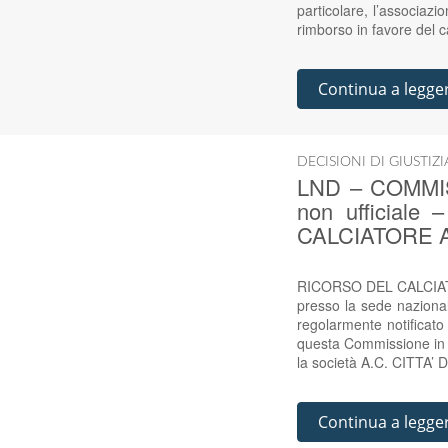
particolare, l’associazi
rimborso in favore del c
Continua a legge
DECISIONI DI GIUSTIZ
LND – COMMIS
non ufficiale
CALCIATORE A
RICORSO DEL CALCIATOR
presso la sede nazional
regolarmente notificato
questa Commissione in p
la società A.C. CITTA’ 
Continua a legge