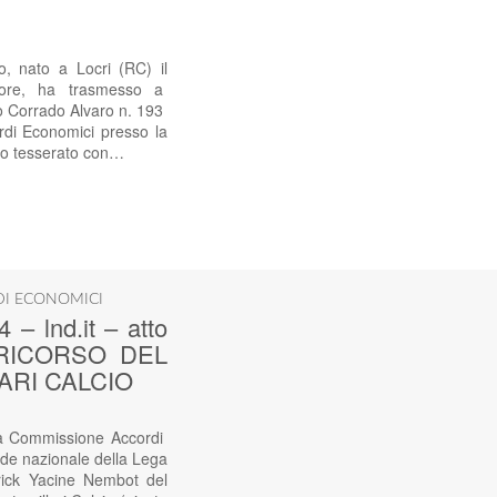
nato a Locri (RC) il
nsore, ha trasmesso a
 Corrado Alvaro n. 193
di Economici presso la
ato tesserato con…
DI ECONOMICI
lnd.it – atto
 – RICORSO DEL
ARI CALCIO
Commissione Accordi
ede nazionale della Lega
mrick Yacine Nembot del