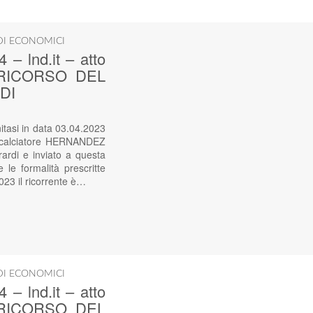
DI ECONOMICI
lnd.it – atto
 – RICORSO DEL
DI
si in data 03.04.2023
el calciatore HERNANDEZ
ardi e inviato a questa
le formalità prescritte
023 il ricorrente è…
DI ECONOMICI
lnd.it – atto
 – RICORSO DEL