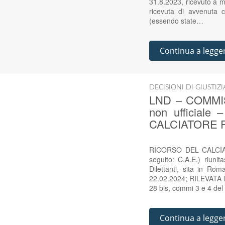
31.8.2023, ricevuto a me
ricevuta di avvenuta c
(essendo state…
Continua a legge
DECISIONI DI GIUSTIZ
LND – COMMIS
non ufficiale
CALCIATORE F
RICORSO DEL CALCIAT
seguito: C.A.E.) riuni
Dilettanti, sita in Ro
22.02.2024; RILEVATA l’a
28 bis, commi 3 e 4 del
Continua a legge