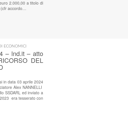
euro 2.000,00 a titolo di
co (cfr accordo…
DI ECONOMICI
lnd.it – atto
 – RICORSO DEL
D
in data 03 aprile 2024
calciatore Alex NANNELLI
ello SSDARL ed inviato a
2/2023 era tesserato con