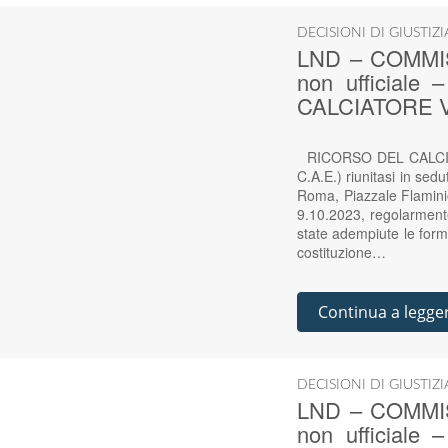
DECISIONI DI GIUSTIZ
LND – COMMIS
non ufficiale
CALCIATORE V
RICORSO DEL CALCIATO
C.A.E.) riunitasi in sed
Roma, Piazzale Flami
9.10.2023, regolarmente
state adempiute le form
costituzione…
Continua a legge
DECISIONI DI GIUSTIZ
LND – COMMIS
non ufficiale