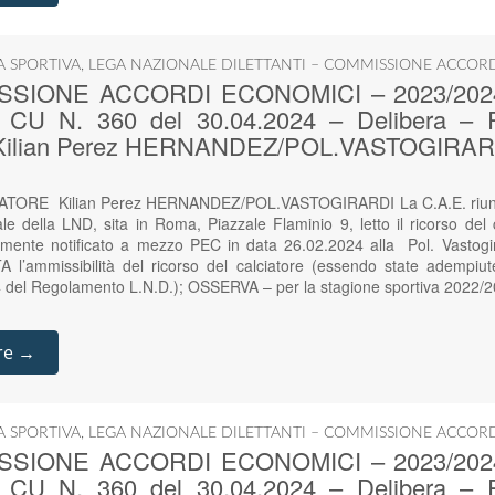
IA SPORTIVA
,
LEGA NAZIONALE DILETTANTI – COMMISSIONE ACCOR
SIONE ACCORDI ECONOMICI – 2023/2024 – 
 – CU N. 360 del 30.04.2024 – Delibera
ilian Perez HERNANDEZ/POL.VASTOGIRAR
RE Kilian Perez HERNANDEZ/POL.VASTOGIRARDI La C.A.E. riunita
le della LND, sita in Roma, Piazzale Flaminio 9, letto il ricorso d
ente notificato a mezzo PEC in data 26.02.2024 alla Pol. Vastogir
l’ammissibilità del ricorso del calciatore (essendo state adempiute 
 4 del Regolamento L.N.D.); OSSERVA – per la stagione sportiva 2022/2
re →
IA SPORTIVA
,
LEGA NAZIONALE DILETTANTI – COMMISSIONE ACCOR
SIONE ACCORDI ECONOMICI – 2023/2024 – 
 – CU N. 360 del 30.04.2024 – Delibera