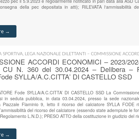
zzo pec il 5.9.2023 e regolarmente notificato in pari data alla ASD Cas
onsegna della pec depositata in atti); RILEVATA l‘ammissibilità del
re →
IA SPORTIVA
,
LEGA NAZIONALE DILETTANTI – COMMISSIONE ACCOR
SIONE ACCORDI ECONOMICI – 2023/2024 – 
 – CU N. 360 del 30.04.2024 – Delibera
ode SYLLA/A.C.CITTA’ DI CASTELLO SSD
ORE Fode SYLLA/A.C.CITTA’ DI CASTELLO SSD La Commissione A
tasi in seduta pubblica, in data 03.04.2024, presso la sede naziona
ma Piazzale Flaminio 9, letto il ricorso del calciatore SYLLA FODE 
mmissibilità del ricorso del calciatore (essendo state adempiute le forma
 Regolamento L.N.D.); PRESO ATTO della costituzione in giudizio del r
re →