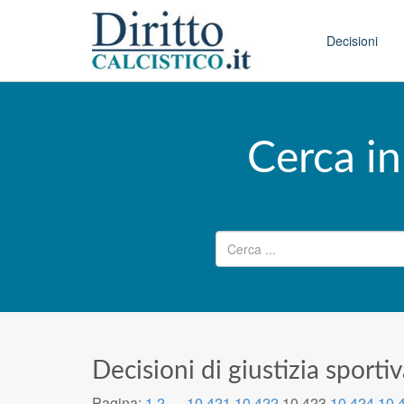
Skip to conten
Main menu
Decisioni
Cerca in
Ricerca per:
Decisioni di giustizia sporti
Pagina:
1
2
…
10.421
10.422
10.423
10.424
10.