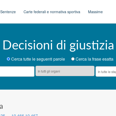
t
Sentenze
Carte federali e normativa sportiva
Massime
 Decisioni di giustizia
Cerca tutte le seguenti parole
Cerca la frase esatta
va
425
…
10.466
10.467