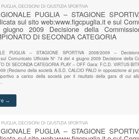
 PUGLIA
,
DECISIONI DI GIUSTIZIA SPORTIVA
GIONALE PUGLIA – STAGIONE SPORTIVA
icata sul sito web:www.figcpuglia.it e sul Comu
giugno 2009 Decisione della Commissione
 CAMPIONATO DI SECONDA CATEGORIA
E PUGLIA – STAGIONE SPORTIVA 2008/2009 – Decisione p
e sul Comunicato Ufficiale N° 74 del 4 giugno 2009 Decisione della C
ATO DI SECONDA CATEGORIA PLAY – OFF Gara: F.C.D. VIRTUS BIT
9 (Reclamo della società A.S.D. CALCIO PALO in opposizione al pro
ortivo a carico della società per il risultato della gara di cui all
.…
re →
 PUGLIA
,
DECISIONI DI GIUSTIZIA SPORTIVA
GIONALE PUGLIA – STAGIONE SPORTIVA
icata sul sito web:www.figcpuglia.it e sul Comu