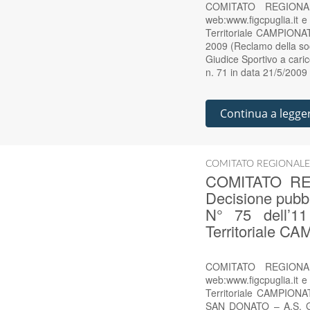
COMITATO REGIONAL
web:www.figcpuglia.it 
Territoriale CAMPIO
2009 (Reclamo della so
Giudice Sportivo a caric
n. 71 in data 21/5/200
Continua a legge
COMITATO REGIONALE
COMITATO RE
Decisione pubbl
N° 75 dell’11
Territoriale
COMITATO REGIONAL
web:www.figcpuglia.it e
Territoriale CAMPI
SAN DONATO – A.S. G