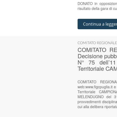
DONATO in opposizione 
risultato della gara di c
Continua a legge
COMITATO REGIONALE
COMITATO RE
Decisione pubbl
N° 75 dell’11
Territoriale
COMITATO REGIONAL
web:www.figcpuglia.it e
Territoriale CAMP
MELENDUGNO del 31 
provvedimenti disciplin
cui alla delibera riport