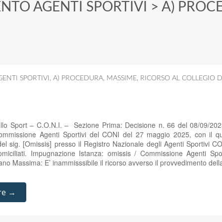
NTO AGENTI SPORTIVI
>
A) PROC
ENTI SPORTIVI
,
A) PROCEDURA
,
MASSIME
,
RICORSO AL COLLEGIO D
ello Sport – C.O.N.I. – Sezione Prima: Decisione n. 66 del 08/09/20
mmissione Agenti Sportivi del CONI del 27 maggio 2025, con il qua
el sig. [Omissis] presso il Registro Nazionale degli Agenti Sportivi C
domiciliati. Impugnazione Istanza: omissis / Commissione Agenti Spor
iano Massima: E’ inammisssibile il ricorso avverso il provvedimento d
re →