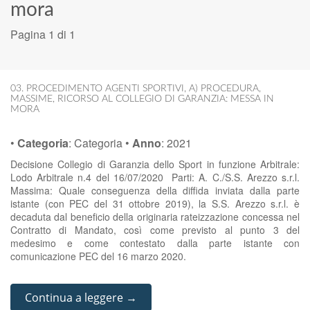
mora
Pagina 1 di 1
03. PROCEDIMENTO AGENTI SPORTIVI
,
A) PROCEDURA
,
MASSIME
,
RICORSO AL COLLEGIO DI GARANZIA: MESSA IN
MORA
•
Categoria
:
Categoria
•
Anno
:
2021
Decisione Collegio di Garanzia dello Sport in funzione Arbitrale:
Lodo Arbitrale n.4 del 16/07/2020 Parti: A. C./S.S. Arezzo s.r.l.
Massima: Quale conseguenza della diffida inviata dalla parte
istante (con PEC del 31 ottobre 2019), la S.S. Arezzo s.r.l. è
decaduta dal beneficio della originaria rateizzazione concessa nel
Contratto di Mandato, così come previsto al punto 3 del
medesimo e come contestato dalla parte istante con
comunicazione PEC del 16 marzo 2020.
Continua a leggere →