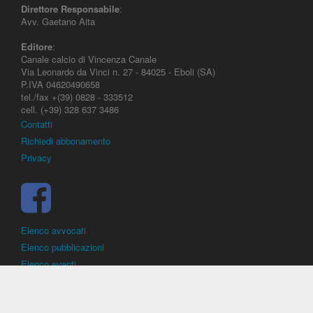
Direttore Responsabile
:
Avv. Gaetano Aita
Editore
:
Canale calcio di Vincenza Canale
Via Leonardo da Vinci n. 27 - 84025 - Eboli (SA)
P.IVA 04620490658
tel./fax +(39) 0828 - 333512
cell. (+39) 328 637 3486
Contatti
Richiedi abbonamento
Privacy
Elenco avvocati
Elenco pubblicazioni
Elenco eventi