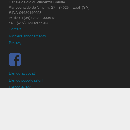
Canale calcio di Vincenza Canale
Via Leonardo da Vinci n. 27 - 84025 - Eboli (SA)
P.IVA 04620490658
tel./fax +(39) 0828 - 333512
cell. (+39) 328 637 3486
Contatti
Richiedi abbonamento
Privacy
Elenco avvocati
Elenco pubblicazioni
Elenco eventi
DirittoCalcistico.it
è il portale giuridico - normativo di riferimento per il
diritto sportivo. E' diretto alla società, al calciatore, all'agente
(procuratore), all'allenatore e contiene norme, regolamenti, decisioni,
sentenze e una banca dati di giurisprudenza di giustizia sportiva.
Contiene informazioni inerenti norme, decisioni, regolamenti, sentenze,