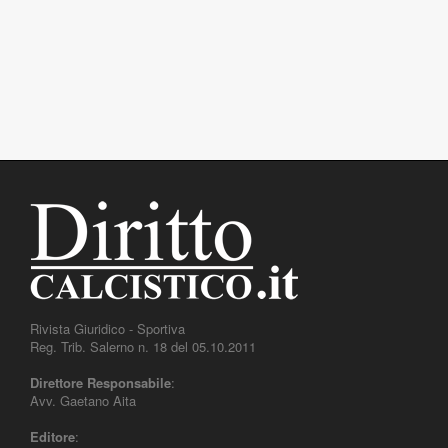
Rivista Giuridico - Sportiva
Reg. Trib. Salerno n. 18 del 05.10.2011
Direttore Responsabile
:
Avv. Gaetano Aita
Editore
: