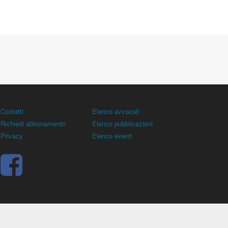
Contatti
Elenco avvocati
Richiedi abbonamento
Elenco pubblicazioni
Privacy
Elenco eventi
rocuratore), all'allenatore e contiene norme, regolamenti,
 sentenze, ricorsi. - Copyright © 2026
Dirittocalcistico.it