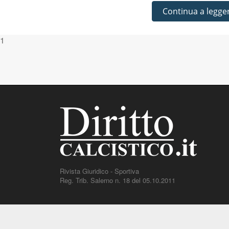
Continua a legge
1
Rivista Giuridico - Sportiva
Reg. Trib. Salerno n. 18 del 05.10.2011
DirittoCalcistico.it
è il portale giuridico - normativo di riferi
decisioni, sentenze e una banca dati di giurisprudenza di gi