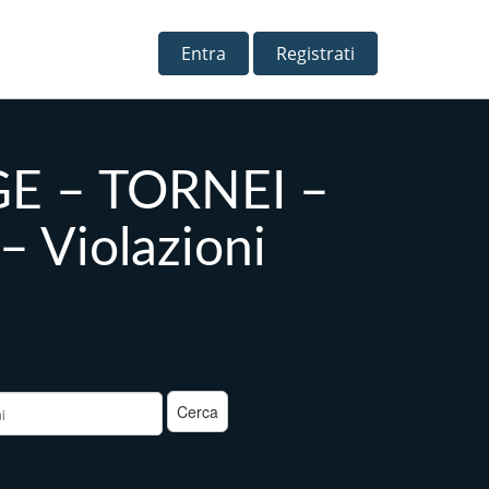
Entra
Registrati
GE – TORNEI –
Violazioni
a