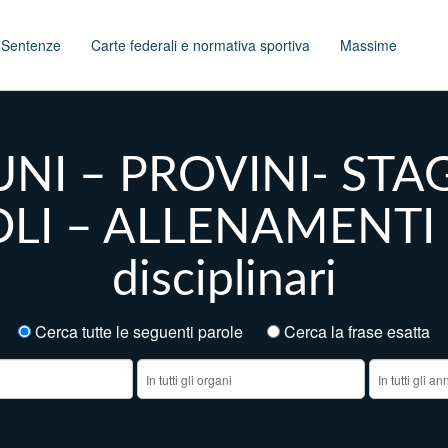
t
Sentenze
Carte federali e normativa sportiva
Massime
UNI – PROVINI- STA
I – ALLENAMENTI – 
disciplinari
Cerca tutte le seguenti parole
Cerca la frase esatt