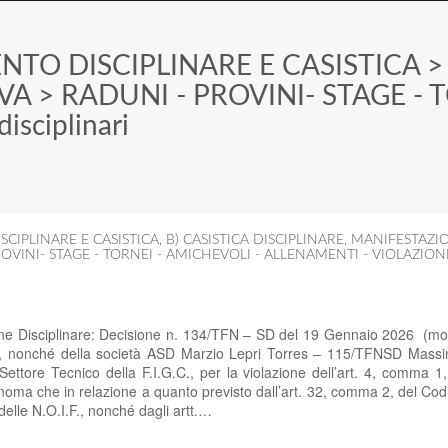
NTO DISCIPLINARE E CASISTICA
VA
>
RADUNI - PROVINI- STAGE - 
isciplinari
SCIPLINARE E CASISTICA
,
B) CASISTICA DISCIPLINARE
,
MANIFESTAZI
OVINI- STAGE - TORNEI - AMICHEVOLI - ALLENAMENTI - VIOLAZIONI
one Disciplinare: Decisione n. 134/TFN – SD del 19 Gennaio 2026 (mo
., nonché della società ASD Marzio Lepri Torres – 115/TFNSD Massim
al Settore Tecnico della F.I.G.C., per la violazione dell’art. 4, comma 1
onoma che in relazione a quanto previsto dall’art. 32, comma 2, del Codi
delle N.O.I.F., nonché dagli artt.…