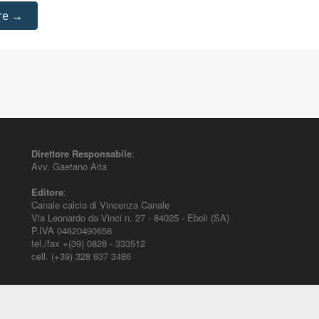
re →
Direttore Responsabile
:
Avv. Gaetano Aita
Editore
:
Canale calcio di Vincenza Canale
Via Leonardo da Vinci n. 27 - 84025 - Eboli (SA)
P.IVA 04620490658
tel./fax +(39) 0828 - 333512
cell. (+39) 328 637 3486
mento per il diritto sportivo. E' diretto alla società, al calciatore, all'agente (p
ustizia sportiva. Contiene informazioni inerenti norme, decisioni, regolamenti,