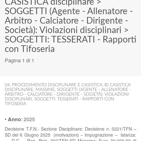
CASISTICA disciplinare
>
SOGGETTI (Agente - Allenatore -
Arbitro - Calciatore - Dirigente -
Società): Violazioni disciplinari
>
SOGGETTI: TESSERATI - Rapporti
con Tifoseria
Pagina 1 di 1
04. PROCEDIMENTO DISCIPLINARE E CASISTICA
,
B) CASISTICA
DISCIPLINARE
,
MASSIME
,
SOGGETTI (AGENTE - ALLENATORE -
ARBITRO - CALCIATORE - DIRIGENTE - SOCIETÀ): VIOLAZIONI
DISCIPLINARI
,
SOGGETTI: TESSERATI - RAPPORTI CON
TIFOSERIA
•
Anno
:
2025
Decisione T.F.N.- Sezione Disciplinare: Decisione n. 0221/TFN –
SD del 6 Giugno 2025 (motivazioni) – Impugnazione – Istanza:
– D.C. – Reg. Prot. 202/TFN-SD Massima: Euro 30.000,00 di