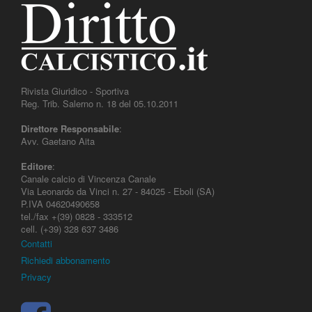
Rivista Giuridico - Sportiva
Reg. Trib. Salerno n. 18 del 05.10.2011
Direttore Responsabile
:
Avv. Gaetano Aita
Editore
:
Canale calcio di Vincenza Canale
Via Leonardo da Vinci n. 27 - 84025 - Eboli (SA)
P.IVA 04620490658
tel./fax +(39) 0828 - 333512
cell. (+39) 328 637 3486
Contatti
Richiedi abbonamento
Privacy