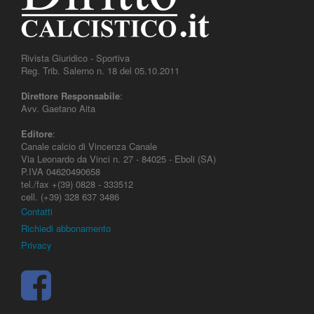
Rivista Giuridico - Sportiva
Reg. Trib. Salerno n. 18 del 05.10.2011
Direttore Responsabile
:
Avv. Gaetano Aita
Editore
:
Canale calcio di Vincenza Canale
Via Leonardo da Vinci n. 27 - 84025 - Eboli (SA)
P.IVA 04620490658
tel./fax +(39) 0828 - 333512
cell. (+39) 328 637 3486
Contatti
Richiedi abbonamento
Privacy