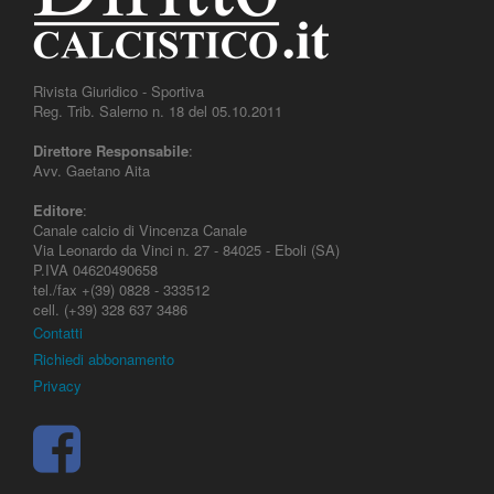
Rivista Giuridico - Sportiva
Reg. Trib. Salerno n. 18 del 05.10.2011
Direttore Responsabile
:
Avv. Gaetano Aita
Editore
:
Canale calcio di Vincenza Canale
Via Leonardo da Vinci n. 27 - 84025 - Eboli (SA)
P.IVA 04620490658
tel./fax +(39) 0828 - 333512
cell. (+39) 328 637 3486
Contatti
Richiedi abbonamento
Privacy