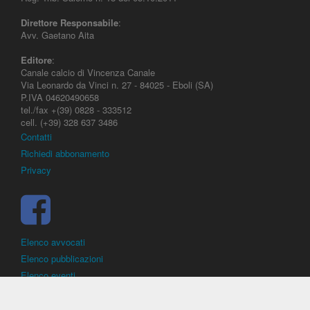
Direttore Responsabile
:
Avv. Gaetano Aita
Editore
:
Canale calcio di Vincenza Canale
Via Leonardo da Vinci n. 27 - 84025 - Eboli (SA)
P.IVA 04620490658
tel./fax +(39) 0828 - 333512
cell. (+39) 328 637 3486
Contatti
Richiedi abbonamento
Privacy
Elenco avvocati
Elenco pubblicazioni
Elenco eventi