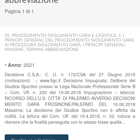
abbreviazione
Pagina 1 di 1
05. PROCEDIMENTO SVOLGIMENTO GARA E CASISTICA
,
1. I
PRINCIPI GENERALI DEL PROCEDIMENTO SVOLGIMENTO GARA
,
A) PROCEDURA SVOLGIMENTO GARA
,
I PRINCIPI GENERALI
,
MASSIME
,
TERMINI ABBREVIAZIONE
•
Anno
:
2021
Decisione C.S.A.: C. U. n. 172/CSA del 27 Giugno 2018
(motivazioni) – www.figc.it Decisione Impugnata: Delibera del
Giudice Sportivo presso la Lega Nazionale Professionisti Serie B
– Com. Uff. n. 200 del 19.06.2018 Impugnazione – istanza:
RICORSO DELL’U.S. CITTA’ DI PALERMO AVVERSO DECISIONI
MERITO GARA FROSINONE/PALERMO DEL 16.06.2018
Massima: La decisione del Giudice Sportivo non è affetta da
nullità. La lettura del Com. Uff. del 19.4.2018, n. 32, induce a
ritenere che la finalità perseguita con lo stesso fosse quella…