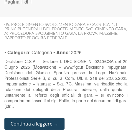
Pagina 1 di 1
05. PROCEDIMENTO SVOLGIMENTO GARA E CASISTICA
,
1. I
PRINCIPI GENERALI DEL PROCEDIMENTO SVOLGIMENTO GARA
,
A) PROCEDURA SVOLGIMENTO GARA
,
LA PROVA
,
MASSIME
,
RAPPORTO PROCURA FEDERALE
•
Categoria
:
Categoria
•
Anno
:
2025
Decisione C.S.A. – Sezione I: DECISIONE N. 0240/CSA del 20
Giugno 2025 (Motivazioni) – www.figc.it Decisione Impugnata:
Decisione del Giudice Sportivo presso la Lega Nazionale
Professionisti Serie B, di cui al Com. Uff. n. 216 del 22.05.2025
Impugnazione – istanza: – Sig. P.C. Massima: va ribadito che la
relazione dei delegati della Procura federale, dalla quale –
unitamente al referto degli ufficiali di gara – si evincono i
comportamenti ascritti al sig. Polito, fa parte dei documenti di gara
(cfr.…
Continua a leggere →