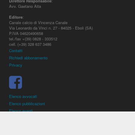
Direttore Responsabile
:
Avv. Gaetano Aita
Editore
:
Canale calcio di Vincenza Canale
Via Leonardo da Vinci n. 27 - 84025 - Eboli (SA)
P.IVA 04620490658
tel./fax +(39) 0828 - 333512
cell. (+39) 328 637 3486
Contatti
Richiedi abbonamento
Privacy
Elenco avvocati
Elenco pubblicazioni
Elenco eventi
DirittoCalcistico.it
è il portale giuridico - normativo di riferimento per il