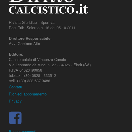
Rivista Giuridico - Sportiva
Reg. Trib. Salerno n. 18 del 05.10.2011
Direttore Responsabile
:
Avv. Gaetano Aita
Editore
:
Canale calcio di Vincenza Canale
Via Leonardo da Vinci n. 27 - 84025 - Eboli (SA)
P.IVA 04620490658
tel./fax +(39) 0828 - 333512
cell. (+39) 328 637 3486
Contatti
Richiedi abbonamento
Privacy
Elenco avvocati