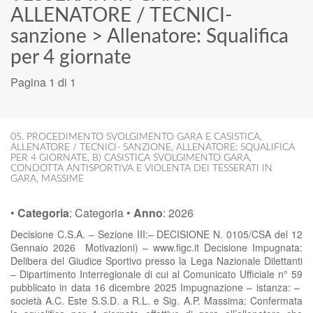
ALLENATORE / TECNICI-
sanzione
>
Allenatore: Squalifica
per 4 giornate
Pagina 1 di 1
05. PROCEDIMENTO SVOLGIMENTO GARA E CASISTICA
,
ALLENATORE / TECNICI- SANZIONE
,
ALLENATORE: SQUALIFICA
PER 4 GIORNATE
,
B) CASISTICA SVOLGIMENTO GARA
,
CONDOTTA ANTISPORTIVA E VIOLENTA DEI TESSERATI IN
GARA
,
MASSIME
•
Categoria
:
Categoria
•
Anno
:
2026
Decisione C.S.A. – Sezione III:– DECISIONE N. 0105/CSA del 12
Gennaio 2026 Motivazioni) – www.figc.it Decisione Impugnata:
Delibera del Giudice Sportivo presso la Lega Nazionale Dilettanti
– Dipartimento Interregionale di cui al Comunicato Ufficiale n° 59
pubblicato in data 16 dicembre 2025 Impugnazione – istanza: –
società A.C. Este S.S.D. a R.L. e Sig. A.P. Massima: Confermata