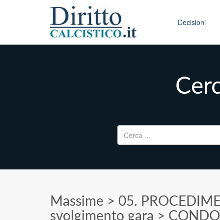
Skip to conten
Main menu
Decisioni
Cerc
Ricerca per:
Massime
>
05. PROCEDIM
svolgimento gara
>
CONDOT