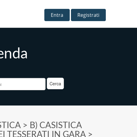
Entra
Registrati
menda
a
STICA
>
B) CASISTICA
I TESSERATI IN GARA
>