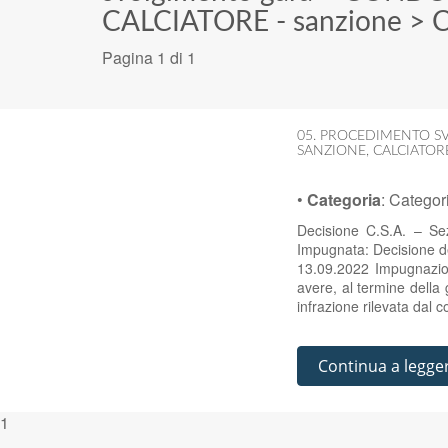
CALCIATORE - sanzione
>
C
Pagina 1 di 1
05. PROCEDIMENTO SV
SANZIONE
,
CALCIATO
•
Categoria
:
Categor
Decisione C.S.A. – Se
Impugnata: Decisione del
13.09.2022 Impugnazion
avere, al termine della 
infrazione rilevata dal
Continua a legge
1