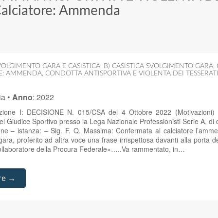
alciatore: Ammenda
OLGIMENTO GARA E CASISTICA
,
B) CASISTICA SVOLGIMENTO GARA
,
RE: AMMENDA
,
CONDOTTA ANTISPORTIVA E VIOLENTA DEI TESSERATI
ia
•
Anno
:
2022
zione I: DECISIONE N. 015/CSA del 4 Ottobre 2022 (Motivazioni) –
 Giudice Sportivo presso la Lega Nazionale Professionisti Serie A, di c
e – istanza: – Sig. F. Q. Massima: Confermata al calciatore l’amm
gara, proferito ad altra voce una frase irrispettosa davanti alla porta del
 collaboratore della Procura Federale»…..Va rammentato, in…
re →