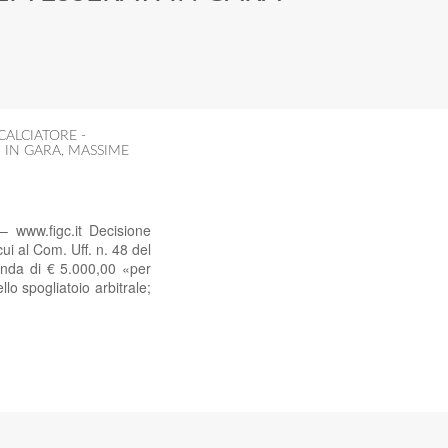
CALCIATORE -
 IN GARA
,
MASSIME
 www.figc.it Decisione
ui al Com. Uff. n. 48 del
enda di € 5.000,00 «per
lo spogliatoio arbitrale;