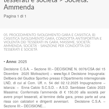
tesserati e società
>
Società:
Ammenda
Pagina 1 di 1
05. PROCEDIMENTO SVOLGIMENTO GARA E CASISTICA
,
B)
CASISTICA SVOLGIMENTO GARA
,
CONDOTTA ANTISPORTIVA E
VIOLENTA DEI TESSERATI IN GARA
,
MASSIME
,
SOCIETÀ:
AMMENDA
,
SOCIETA' - SANZIONE PER CONDOTTA DEI
TESSERATI E SOCIETÀ
•
Anno
:
2025
Decisione C.S.A. – Sezione III:– DECISIONE N. 0076/CSA del 15
Dicembre 2025 Motivazioni) – www.figc.it Decisione Impugnata:
Delibera del Giudice Sportivo presso il Dipartimento interregionale
LND, di cui al Com. Uff. n. 54 del 02.12.2025 Impugnazione –
istanza: – Enna Calcio S.C.S.D. – A.S.D. Sambiase Calcio 2023
Massima: Confermata l’ammenda di € 150,00 alla società per
avere propri tesserati, al termine della gara, preso parte ad una
rissa con calciatori e dirigenti avversari. Decisione C.S.A. –
Sezione III:– DECISIONE…