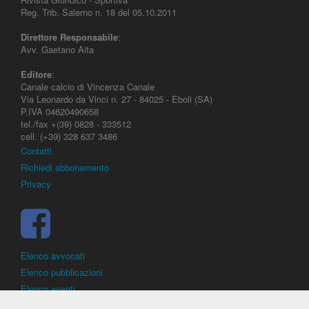
Reg. Trib. Salerno n. 18 del 05.10.2011
Direttore Responsabile
:
Avv. Gaetano Aita
Editore
:
Canale calcio di Vincenza Canale
Via Leonardo da Vinci n. 27 - 84025 - Eboli (SA)
P.IVA 04620490658
tel./fax +(39) 0828 - 333512
cell. (+39) 328 637 3486
Contatti
Richiedi abbonamento
Privacy
Elenco avvocati
Elenco pubblicazioni
Elenco eventi