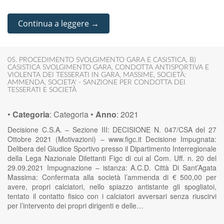
Continua a leggere →
05. PROCEDIMENTO SVOLGIMENTO GARA E CASISTICA
,
B)
CASISTICA SVOLGIMENTO GARA
,
CONDOTTA ANTISPORTIVA E
VIOLENTA DEI TESSERATI IN GARA
,
MASSIME
,
SOCIETÀ:
AMMENDA
,
SOCIETA' - SANZIONE PER CONDOTTA DEI
TESSERATI E SOCIETÀ
•
Categoria
:
Categoria
•
Anno
:
2021
Decisione C.S.A. – Sezione III: DECISIONE N. 047/CSA del 27
Ottobre 2021 (Motivazioni) – www.figc.it Decisione Impugnata:
Delibera del Giudice Sportivo presso il Dipartimento Interregionale
della Lega Nazionale Dilettanti Figc di cui al Com. Uff. n. 20 del
29.09.2021 Impugnazione – istanza: A.C.D. Città Di Sant’Agata
Massima: Confermata alla società l’ammenda di € 500,00 per
avere, propri calciatori, nello spiazzo antistante gli spogliatoi,
tentato il contatto fisico con i calciatori avversari senza riuscirvi
per l’intervento dei propri dirigenti e delle…