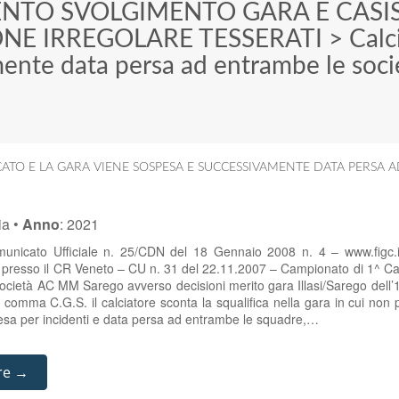
ENTO SVOLGIMENTO GARA E CASI
ONE IRREGOLARE TESSERATI
>
Calc
ente data persa ad entrambe le soci
CATO E LA GARA VIENE SOSPESA E SUCCESSIVAMENTE DATA PERSA 
ia
•
Anno
:
2021
unicato Ufficiale n. 25/CDN del 18 Gennaio 2008 n. 4 – www.figc.i
le presso il CR Veneto – CU n. 31 del 22.11.2007 – Campionato di 1^ C
ocietà AC MM Sarego avverso decisioni merito gara Illasi/Sarego dell
to comma C.G.S. il calciatore sconta la squalifica nella gara in cui non
pesa per incidenti e data persa ad entrambe le squadre,…
re →