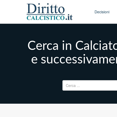
Skip to conten
Main menu
Decisioni
Cerca in Calciat
e successivamen
Ricerca per: