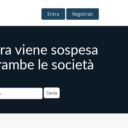
Entra
Registrati
ara viene sospesa
rambe le società
a