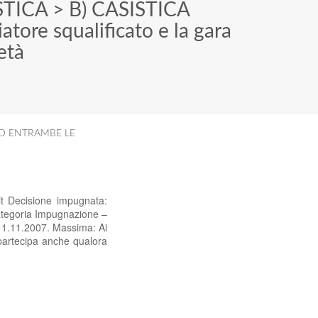
STICA
>
B) CASISTICA
iatore squalificato e la gara
età
AD ENTRAMBE LE
t Decisione impugnata:
ategoria Impugnazione –
’11.11.2007. Massima: Ai
 partecipa anche qualora