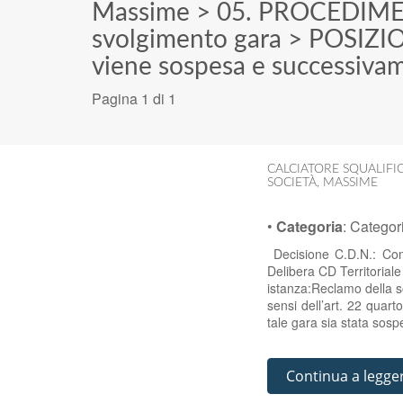
Massime
>
05. PROCEDIM
svolgimento gara
>
POSIZI
viene sospesa e successivam
Pagina 1 di 1
CALCIATORE SQUALIFI
SOCIETÀ
,
MASSIME
•
Categoria
:
Categor
Decisione C.D.N.: Com
Delibera CD Territoria
istanza:Reclamo della s
sensi dell’art. 22 quar
tale gara sia stata sos
Continua a legge