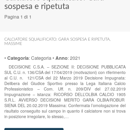
sospesa e ripetuta
Pagina 1 di 1
CALCIATORE SQUALIFICATO: GARA SOSPESA E RIPETUTA
,
MASSIME
•
Categoria
:
Categoria
•
Anno
:
2021
DECISIONE C.S.A. – SEZIONE II: DECISIONE PUBBLICATA
SUL C.U. n. 136/CSA del 17/04/2019 (motivazioni) con riferimento
al C.U. n. 121/CSA del 22 Marzo 2019 Decisione Impugnata:
Delibera del Giudice Sportivo presso la Lega Italiana Calcio
Professionistico – Com. Uff. n. 209/DIV del 27.02.2019
Impugnazione – istanza: RICORSO DELL’OLBIA CALCIO 1905
S.R.L. AVVERSO DECISIONI MERITO GARA OLBIA/ROBUR
SIENA DEL 20.02.2019 Massima: Confermata l’omologazione del
risultato conseguito sul campo in quanto il calciatore non si trova
in posizione irregolare, lo stesso,…