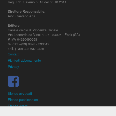
Reg. Trib. Salerno n. 18 del 05.10.2011
Direttore Responsabile
:
Avv. Gaetano Aita
Editore
:
Canale calcio di Vincenza Canale
Via Leonardo da Vinci n. 27 - 84025 - Eboli (SA)
P.IVA 04620490658
tel./fax +(39) 0828 - 333512
cell. (+39) 328 637 3486
Contatti
Richiedi abbonamento
Privacy
Elenco avvocati
Elenco pubblicazioni
Elenco eventi