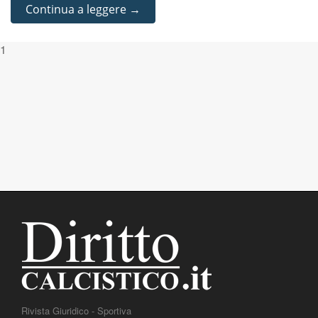
Continua a leggere →
1
Rivista Giuridico - Sportiva