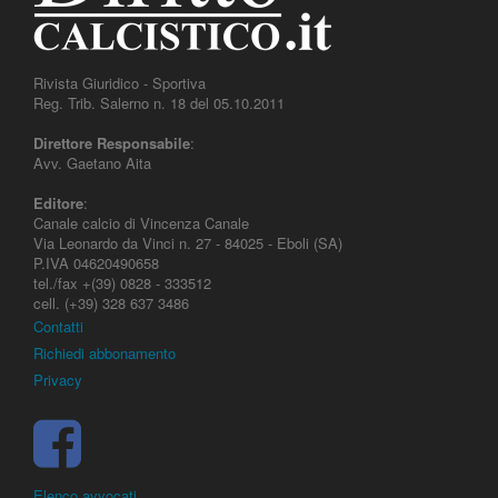
Rivista Giuridico - Sportiva
Reg. Trib. Salerno n. 18 del 05.10.2011
Direttore Responsabile
:
Avv. Gaetano Aita
Editore
:
Canale calcio di Vincenza Canale
Via Leonardo da Vinci n. 27 - 84025 - Eboli (SA)
P.IVA 04620490658
tel./fax +(39) 0828 - 333512
cell. (+39) 328 637 3486
Contatti
Richiedi abbonamento
Privacy
Elenco avvocati