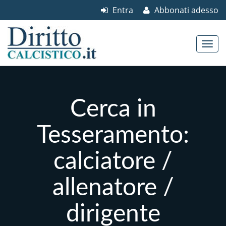
Entra
Abbonati adesso
Skip to content
Main menu
Cerca in
Tesseramento:
calciatore /
allenatore /
dirigente