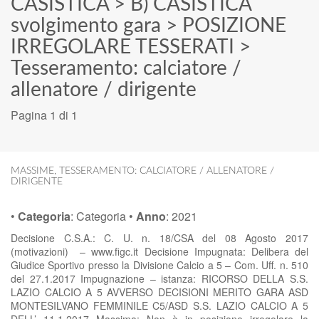
CASISTICA
>
B) CASISTICA
svolgimento gara
>
POSIZIONE
IRREGOLARE TESSERATI
>
Tesseramento: calciatore /
allenatore / dirigente
Pagina 1 di 1
MASSIME
,
TESSERAMENTO: CALCIATORE / ALLENATORE /
DIRIGENTE
•
Categoria
:
Categoria
•
Anno
:
2021
Decisione C.S.A.: C. U. n. 18/CSA del 08 Agosto 2017
(motivazioni) – www.figc.it Decisione Impugnata: Delibera del
Giudice Sportivo presso la Divisione Calcio a 5 – Com. Uff. n. 510
del 27.1.2017 Impugnazione – istanza: RICORSO DELLA S.S.
LAZIO CALCIO A 5 AVVERSO DECISIONI MERITO GARA ASD
MONTESILVANO FEMMINILE C5/ASD S.S. LAZIO CALCIO A 5