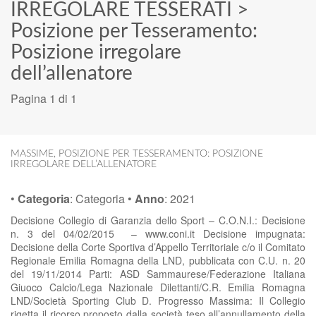
IRREGOLARE TESSERATI
>
Posizione per Tesseramento:
Posizione irregolare
dell’allenatore
Pagina 1 di 1
MASSIME
,
POSIZIONE PER TESSERAMENTO: POSIZIONE
IRREGOLARE DELL’ALLENATORE
•
Categoria
:
Categoria
•
Anno
:
2021
Decisione Collegio di Garanzia dello Sport – C.O.N.I.: Decisione
n. 3 del 04/02/2015 – www.coni.it Decisione impugnata:
Decisione della Corte Sportiva d’Appello Territoriale c/o il Comitato
Regionale Emilia Romagna della LND, pubblicata con C.U. n. 20
del 19/11/2014 Parti: ASD Sammaurese/Federazione Italiana
Giuoco Calcio/Lega Nazionale Dilettanti/C.R. Emilia Romagna
LND/Società Sporting Club D. Progresso Massima: Il Collegio
rigetta il ricorso proposto dalla società teso all’annullamento della