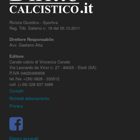
Rivista Giuridico - Sportiva
Reg. Trib. Salerno n. 18 del 05.10.2011
Direttore Responsabile
:
Avv. Gaetano Aita
Editore
:
Canale calcio di Vincenza Canale
Via Leonardo da Vinci n. 27 - 84025 - Eboli (SA)
P.IVA 04620490658
tel./fax +(39) 0828 - 333512
cell. (+39) 328 637 3486
Contatti
Richiedi abbonamento
Privacy
Elenco avvocati