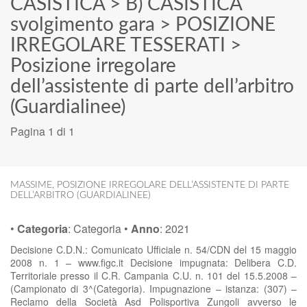
CASISTICA
>
B) CASISTICA
svolgimento gara
>
POSIZIONE
IRREGOLARE TESSERATI
>
Posizione irregolare
dell’assistente di parte dell’arbitro
(Guardialinee)
Pagina 1 di 1
MASSIME
,
POSIZIONE IRREGOLARE DELL’ASSISTENTE DI PARTE
DELL’ARBITRO (GUARDIALINEE)
•
Categoria
:
Categoria
•
Anno
:
2021
Decisione C.D.N.: Comunicato Ufficiale n. 54/CDN del 15 maggio
2008 n. 1 – www.figc.it Decisione impugnata: Delibera C.D.
Territoriale presso il C.R. Campania C.U. n. 101 del 15.5.2008 –
(Campionato di 3^(Categoria). Impugnazione – istanza: (307) –
Reclamo della Società Asd Polisportiva Zungoli avverso le