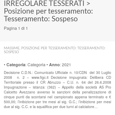
IRREGOLARE TESSERATI
>
Posizione per tesseramento:
Tesseramento: Sospeso
Pagina 1 di 1
MASSIME
,
POSIZIONE PER TESSERAMENTO: TESSERAMENTO:
SOSPESO
•
Categoria
:
Categoria
•
Anno
:
2021
Decisione C.D.N.: Comunicato Ufficiale n. 10/CDN del 30 Luglio
2008 n. 2 – www.figc.it Decisione impugnata: Delibera CD
Territoriale presso il CR Abruzzo – C.U. n. 64 del 26.6.2008
Impugnazione – istanza: (362) – Appello della società AS Pro
Calcetto Avezzano avverso le sanzioni della penalizzazione di
cinque punti da scontarsi nel campionato appena terminato e €
500,00; l’inibizione per tre mesi al sig. G.C.; l’inibizione per mesi
due al sig. C.C. e la squalifica per due turni al calciatore…