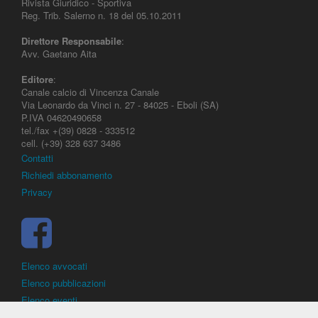
Rivista Giuridico - Sportiva
Reg. Trib. Salerno n. 18 del 05.10.2011
Direttore Responsabile
:
Avv. Gaetano Aita
Editore
:
Canale calcio di Vincenza Canale
Via Leonardo da Vinci n. 27 - 84025 - Eboli (SA)
P.IVA 04620490658
tel./fax +(39) 0828 - 333512
cell. (+39) 328 637 3486
Contatti
Richiedi abbonamento
Privacy
Elenco avvocati
Elenco pubblicazioni
Elenco eventi