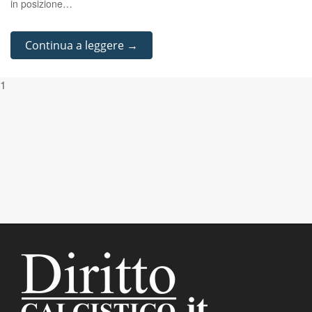
in posizione…
Continua a leggere →
1