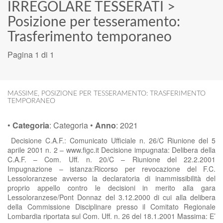
IRREGOLARE TESSERATI
>
Posizione per tesseramento:
Trasferimento temporaneo
Pagina 1 di 1
MASSIME
,
POSIZIONE PER TESSERAMENTO: TRASFERIMENTO
TEMPORANEO
•
Categoria
:
Categoria
•
Anno
:
2021
Decisione C.A.F.: Comunicato Ufficiale n. 26/C Riunione del 5
aprile 2001 n. 2 – www.figc.it Decisione impugnata: Delibera della
C.A.F. – Com. Uff. n. 20/C – Riunione del 22.2.2001
Impugnazione – istanza:Ricorso per revocazione del F.C.
Lessoloranzese avverso la declaratoria di inammissibilità del
proprio appello contro le decisioni in merito alla gara
Lessoloranzese/Pont Donnaz del 3.12.2000 di cui alla delibera
della Commissione Disciplinare presso il Comitato Regionale
Lombardia riportata sul Com. Uff. n. 26 del 18.1.2001 Massima: E’