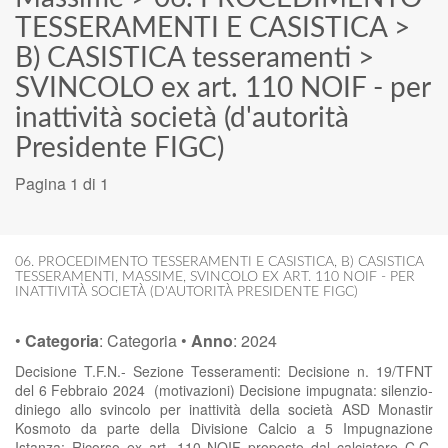
TESSERAMENTI E CASISTICA
>
B) CASISTICA tesseramenti
>
SVINCOLO ex art. 110 NOIF - per
inattività società (d'autorità
Presidente FIGC)
Pagina 1 di 1
06. PROCEDIMENTO TESSERAMENTI E CASISTICA
,
B) CASISTICA
TESSERAMENTI
,
MASSIME
,
SVINCOLO EX ART. 110 NOIF - PER
INATTIVITÀ SOCIETÀ (D'AUTORITÀ PRESIDENTE FIGC)
•
Categoria
:
Categoria
•
Anno
:
2024
Decisione T.F.N.- Sezione Tesseramenti: Decisione n. 19/TFNT
del 6 Febbraio 2024 (motivazioni) Decisione impugnata: silenzio-
diniego allo svincolo per inattività della società ASD Monastir
Kosmoto da parte della Divisione Calcio a 5 Impugnazione
Istanza: Ricorso ex art. 110 NOIF proposto dal calciatore C.C.