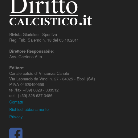
Rivista Giuridico - Sportiva
Reg. Trib. Salerno n. 18 del 05.10.2011
Direttore Responsabile
:
Avv. Gaetano Aita
Editore
:
Canale calcio di Vincenza Canale
Via Leonardo da Vinci n. 27 - 84025 - Eboli (SA)
P.IVA 04620490658
tel./fax +(39) 0828 - 333512
cell. (+39) 328 637 3486
Contatti
Richiedi abbonamento
Privacy