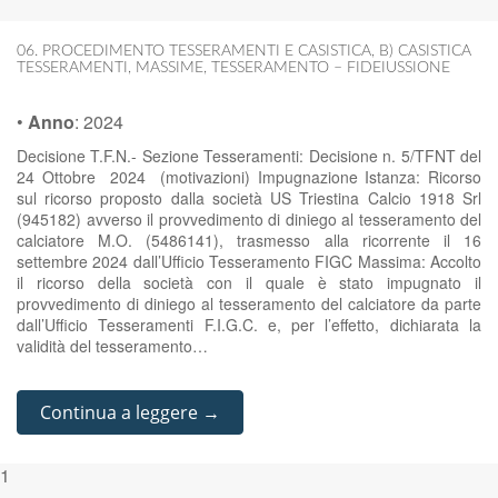
06. PROCEDIMENTO TESSERAMENTI E CASISTICA
,
B) CASISTICA
TESSERAMENTI
,
MASSIME
,
TESSERAMENTO – FIDEIUSSIONE
•
Anno
:
2024
Decisione T.F.N.- Sezione Tesseramenti: Decisione n. 5/TFNT del
24 Ottobre 2024 (motivazioni) Impugnazione Istanza: Ricorso
sul ricorso proposto dalla società US Triestina Calcio 1918 Srl
(945182) avverso il provvedimento di diniego al tesseramento del
calciatore M.O. (5486141), trasmesso alla ricorrente il 16
settembre 2024 dall’Ufficio Tesseramento FIGC Massima: Accolto
il ricorso della società con il quale è stato impugnato il
provvedimento di diniego al tesseramento del calciatore da parte
dall’Ufficio Tesseramenti F.I.G.C. e, per l’effetto, dichiarata la
validità del tesseramento…
Continua a leggere →
1