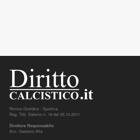
Rivista Giuridico - Sportiva
Reg. Trib. Salerno n. 18 del 05.10.2011
Direttore Responsabile
:
Avv. Gaetano Aita