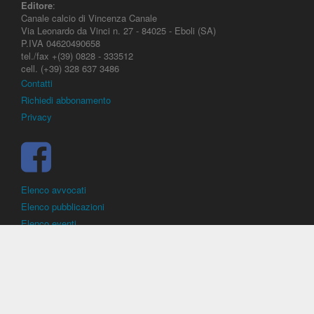
Editore
:
Canale calcio di Vincenza Canale
Via Leonardo da Vinci n. 27 - 84025 - Eboli (SA)
P.IVA 04620490658
tel./fax +(39) 0828 - 333512
cell. (+39) 328 637 3486
Contatti
Richiedi abbonamento
Privacy
Elenco avvocati
Elenco pubblicazioni
Elenco eventi
DirittoCalcistico.it
è il portale giuridico - normativo di riferimento per il
diritto sportivo. E' diretto alla società, al calciatore, all'agente
(procuratore), all'allenatore e contiene norme, regolamenti, decisioni,
sentenze e una banca dati di giurisprudenza di giustizia sportiva.